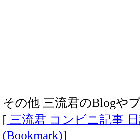
その他 三流君のBlogや
[
三流君 コンビニ記事 
(Bookmark)
]