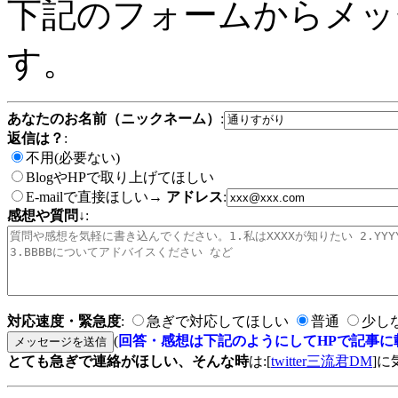
下記のフォームからメッ
す。
あなたのお名前（ニックネーム）
:
返信は？
:
不用(必要ない)
BlogやHPで取り上げてほしい
E-mailで直接ほしい→
アドレス
:
感想や質問↓
:
対応速度・緊急度
:
急ぎで対応してほしい
普通
少し
(
回答・感想は下記のようにしてHPで記事に
とても急ぎで連絡がほしい、そんな時
は:[
twitter三流君DM
]