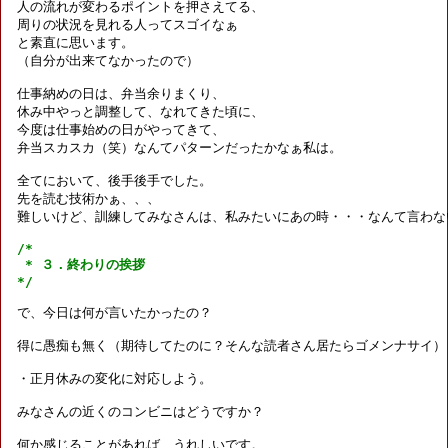
人の流れが変わるポイントを押さえてる、

周りの状況を見れる人ってスゴイなぁ

と素直に思います。

（自分が出来てなかったので）

仕事納めの日は、弁当余りまくり、

休み中やっと調整して、なれてきた頃に、

今度は仕事始めの日がやってきて、

弁当スカスカ（笑）なんてパターンだったかなぁ私は。

全てにおいて、後手後手でした。

先を読む技術かぁ、、、

難しいけど、訓練してみなさんは、私みたいにあの時・・・なんて言わない
/*

 * ３．終わりの挨拶

*/
で、今日は何が言いたかったの？

得に愚痴も無く（期待してたのに？そんな読者さん居たらゴメンナサイ）

・正月休みの変化に対応しよう。

みなさんの近くのコンビニはどうですか？

何か感じることがあれば、うれしいです。
