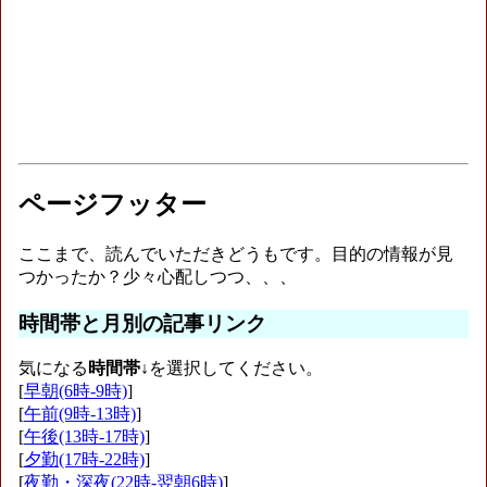
ページフッター
ここまで、読んでいただきどうもです。目的の情報が見
つかったか？少々心配しつつ、、、
時間帯と月別の記事リンク
気になる
時間帯
↓を選択してください。
[
早朝(6時-9時)
]
[
午前(9時-13時)
]
[
午後(13時-17時)
]
[
夕勤(17時-22時)
]
[
夜勤・深夜(22時-翌朝6時)
]