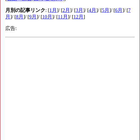
月別の記事リンク
: [
1月
]/ [
2月
]/ [
3月
]/ [
4月
]/ [
5月
]/ [
6月
]/ [
7
月
]/ [
8月
]/ [
9月
]/ [
10月
]/ [
11月
]/ [
12月
]
広告: