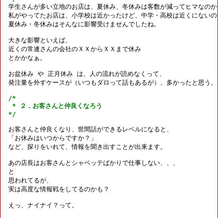

学生さんが多い立地のお店は、夏休み、冬休みは客数が減ってヒマなのか
私がやってたお店は、小学校は近かったけど、中学・高校は近くにないので
夏休み・冬休みはそんなに影響受けませんでしたね。

大きな影響といえば、

近くの常連さんの会社のＸＸからＸＸまで休み

とかかなぁ。

お盆休み や 正月休み は、人の流れが読めなくって、

発注量を外すケースが（いつもダロって話もあるが）、多かったと思う。

/*

 * ２．お客さんと仲良くなろう

*/
お客さんと仲良くなり、世間話ができるレベルになると、

「お休みはいつからですか？」

など、探りをいれて、情報を聞き出すことが出来ます。

あの店長はお客さんとシャベッテばかりで仕事しない、、、

と

思われてるが、

実は高度な情報戦をしてるのかも？

えっ、ナイナイ？って。
