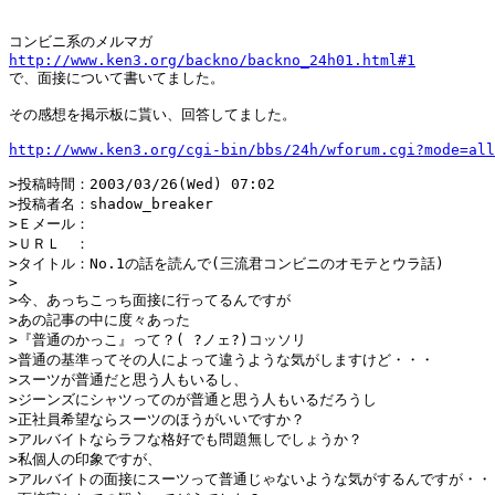
http://www.ken3.org/backno/backno_24h01.html#1

で、面接について書いてました。

その感想を掲示板に貰い、回答してました。

http://www.ken3.org/cgi-bin/bbs/24h/wforum.cgi?mode=all
>投稿時間：2003/03/26(Wed) 07:02

>投稿者名：shadow_breaker

>Ｅメール：

>ＵＲＬ　：

>タイトル：No.1の話を読んで(三流君コンビニのオモテとウラ話)

>

>今、あっちこっち面接に行ってるんですが

>あの記事の中に度々あった

>『普通のかっこ』って？( ?ノェ?)コッソリ

>普通の基準ってその人によって違うような気がしますけど・・・

>スーツが普通だと思う人もいるし、

>ジーンズにシャツってのが普通と思う人もいるだろうし

>正社員希望ならスーツのほうがいいですか？

>アルバイトならラフな格好でも問題無しでしょうか？

>私個人の印象ですが、

>アルバイトの面接にスーツって普通じゃないような気がするんですが・・・