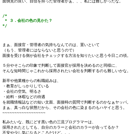
面倒見の良い、自信を持った管理者かぁ、、、私には難しかったな。

/*

 * ３．会社の色の見かた？

*/
まぁ、面接官・管理者の気持ちなんてのは、置いといて

（もう、管理者にはならないと思うので）

面接を受ける側が会社をチェックする方法を知りたいと思う今日この頃。

５分やそこらの印象で判断して面接官が採用を決めるのと同様に、

そんな短時間じゃこれから採用されたい会社を判断するのも難しいかな。

新卒や他業種からの転職組みは、

・教育がしっかりしている

・会社の空気、明るさ

・給料・休暇などの待遇

を就職情報誌などの短い文面、面接時の質問で判断するのかなぁヤッパ。

まぁ、真っ白な状態だから、その会社の色に染まるのもハヤイと思う。

~~~~~~~~~~~~~~~~~~

私みたいな、既にどす黒い色の三流プログラマーは、

採用されたとしても、自分のカラーと会社のカラーが合ってるか？

不安や少し気になるところだけど。。。
