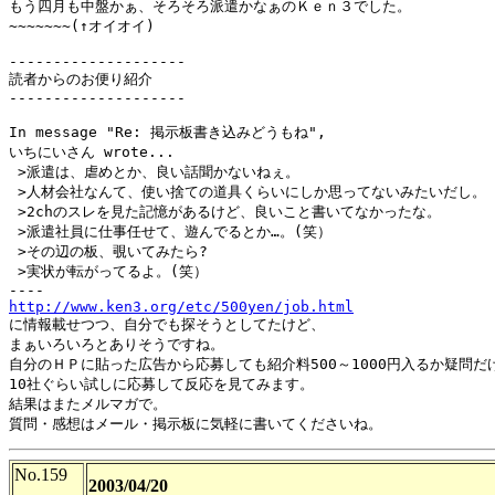
もう四月も中盤かぁ、そろそろ派遣かなぁのＫｅｎ３でした。

~~~~~~~(↑オイオイ)

--------------------

読者からのお便り紹介

--------------------

In message "Re: 掲示板書き込みどうもね",

いちにいさん wrote...

 >派遣は、虐めとか、良い話聞かないねぇ。

 >人材会社なんて、使い捨ての道具くらいにしか思ってないみたいだし。

 >2chのスレを見た記憶があるけど、良いこと書いてなかったな。

 >派遣社員に仕事任せて、遊んでるとか…。(笑）

 >その辺の板、覗いてみたら?

 >実状が転がってるよ。(笑）

http://www.ken3.org/etc/500yen/job.html
に情報載せつつ、自分でも探そうとしてたけど、

まぁいろいろとありそうですね。

自分のＨＰに貼った広告から応募しても紹介料500～1000円入るか疑問だけ
10社ぐらい試しに応募して反応を見てみます。

結果はまたメルマガで。

No.159
2003/04/20