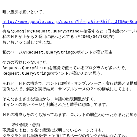
暗い愚痴は置いといて、

http://www.google.co.jp/search?hl=ja&ie=Shift_JIS&q=Req

↑

有名なGoogleでRequest.QueryStringを検索すると（日本語のページ）
私のＨＰが上から３番目に表示されてる（*2003/04/18現在）

おいおいって感じですよね。

私のページがRequest.QueryStringのポイントが高い理由

ケガの巧妙じゃないけど、

Request.QueryStringを連発で使っているプログラムが多いので、

Request.QueryStringのポイントが高いんだと思う。

それと、ＨＰの構造で、ホントは解説・サンプルソース・実行結果と３構成
面倒なので、解説と実行結果＋サンプルソースの２つの構成にしてます。

そんなさまざまな理由から、単語の出現回数が多く、

ポイントの高いページと判断されたと勝手に想像してます。

ＨＰの構成もそのうち探ってみます。ロボットの弱点わかったらまたお知ら
--- 枠外解説・愚痴 ---

不思議だよね、１発で簡潔に説明しているページよりも、

ダラダラと同じ単語を使いつづけてるページのランクが高いなんてね。
