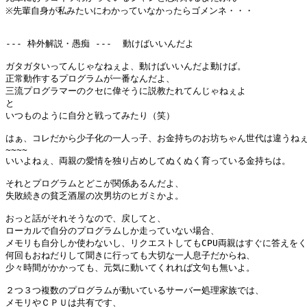
※先輩自身が私みたいにわかっていなかったらゴメンネ・・・

--- 枠外解説・愚痴 ---  動けばいいんだよ

ガタガタいってんじゃなねぇよ、動けばいいんだよ動けば。

正常動作するプログラムが一番なんだよ、

三流プログラマーのクセに偉そうに説教たれてんじゃねぇよ

と

いつものように自分と戦ってみたり（笑）

はぁ、コレだから少子化の一人っ子、お金持ちのお坊ちゃん世代は違うねぇ
~~~~

いいよねぇ、両親の愛情を独り占めしてぬくぬく育っている金持ちは。

それとプログラムとどこが関係あるんだよ、

失敗続きの貧乏酒屋の次男坊のヒガミかよ。

おっと話がそれそうなので、戻してと、

ローカルで自分のプログラムしか走っていない場合、

メモリも自分しか使わないし、リクエストしてもCPU両親はすぐに答えをく
何回もおねだりして聞きに行っても大切な一人息子だからね、

少々時間がかかっても、元気に動いてくれれば文句も無いよ。

２つ３つ複数のプログラムが動いているサーバー処理家族では、

メモリやＣＰＵは共有です、
