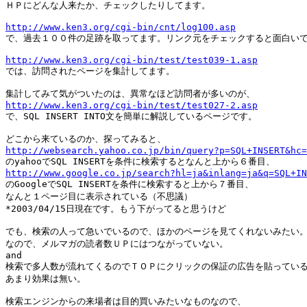
ＨＰにどんな人来たか、チェックしたりしてます。

http://www.ken3.org/cgi-bin/cnt/log100.asp

で、過去１００件の足跡を取ってます。リンク元をチェックすると面白いで
http://www.ken3.org/cgi-bin/test/test039-1.asp

では、訪問されたページを集計してます。

http://www.ken3.org/cgi-bin/test/test027-2.asp

で、SQL INSERT INTO文を簡単に解説しているページです。

http://websearch.yahoo.co.jp/bin/query?p=SQL+INSERT&hc=
http://www.google.co.jp/search?hl=ja&inlang=ja&q=SQL+IN

のGoogleでSQL INSERTを条件に検索すると上から７番目、

なんと１ページ目に表示されている（不思議）

*2003/04/15日現在です。もう下がってると思うけど

でも、検索の人って急いでいるので、ほかのページを見てくれないみたい。
なので、メルマガの読者数ＵＰにはつながっていない。

and

検索で多人数が流れてくるのでＴＯＰにクリックの保証の広告を貼っている
あまり効果は無い。

検索エンジンからの来場者は目的買いみたいなものなので、
