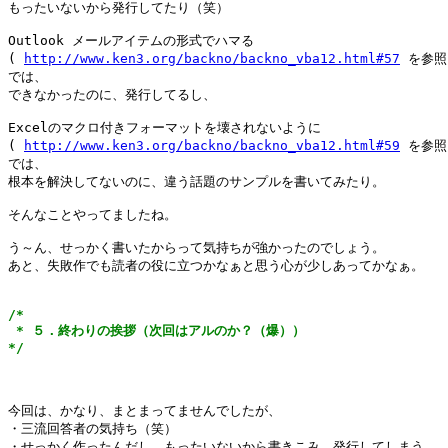
もったいないから発行してたり（笑）

Outlook メールアイテムの形式でハマる

( 
http://www.ken3.org/backno/backno_vba12.html#57
 を参照)
では、

できなかったのに、発行してるし、

Excelのマクロ付きフォーマットを壊されないように

( 
http://www.ken3.org/backno/backno_vba12.html#59
 を参照)
では、

根本を解決してないのに、違う話題のサンプルを書いてみたり。

そんなことやってましたね。

う～ん、せっかく書いたからって気持ちが強かったのでしょう。

あと、失敗作でも読者の役に立つかなぁと思う心が少しあってかなぁ。

/*

 * ５．終わりの挨拶（次回はアルのか？（爆））

*/
今回は、かなり、まとまってませんでしたが、

・三流回答者の気持ち（笑）

・せっかく作ったんだし、もったいないから書きこみ、発行してしまう
