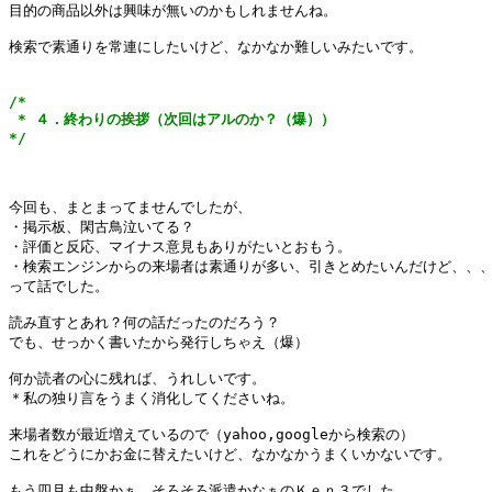
目的の商品以外は興味が無いのかもしれませんね。

検索で素通りを常連にしたいけど、なかなか難しいみたいです。

/*

 * ４．終わりの挨拶（次回はアルのか？（爆））

*/
今回も、まとまってませんでしたが、

・掲示板、閑古鳥泣いてる？

・評価と反応、マイナス意見もありがたいとおもう。

・検索エンジンからの来場者は素通りが多い、引きとめたいんだけど、、、
って話でした。

読み直すとあれ？何の話だったのだろう？

でも、せっかく書いたから発行しちゃえ（爆）

何か読者の心に残れば、うれしいです。

＊私の独り言をうまく消化してくださいね。

来場者数が最近増えているので（yahoo,googleから検索の）

これをどうにかお金に替えたいけど、なかなかうまくいかないです。

もう四月も中盤かぁ、そろそろ派遣かなぁのＫｅｎ３でした。
