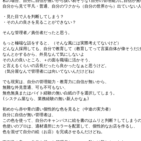
私の場合、自分に自信が無いから扱い易そうな(自分の管理能力に自信が無い
自分から見て平凡・普通、自分のワクから（自分の世界から）出ていない人
・見た目で人を判断してしまう？

・その人の良さを見ることができない？

そんな管理者／責任者だったと思う。

もっと極端な話をすると、（そんな風には実際考えてないけど）

どんな人採用しても、自分で教育して（教育してって言葉自体が偉そうだけ
なんとかするから、外見なんて気にしないよ

その人の良いところ、＋の面を職場に活かそう、

と言えるくらいの店長だったら良かったなぁと思うけど。

（気分屋なんで管理者には向いてないんだけどね）

でも現実は、自分の管理能力・教育力に自信が無いから、

無難な外見普通、可も不可もない、

無色無臭またはバイト経験の無い白紙の子を選択してしまう。

(システム屋なら、業務経験の無い新人かなぁ)

初めから赤や青の濃い個性的な色を見ると（中途の実力者）

自分に自信が無い管理者は、

この色を使って、自分のキャンパスに絵を書のはムリと判断？してしまうの
色使いのプロは、適材適所にカラーを配置して、個性的なお店を作るし、

色を混ぜて自分の絵（お店）を完成させるんだけどね。
