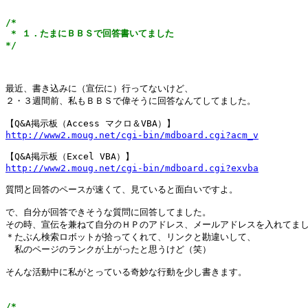
/*

 * １．たまにＢＢＳで回答書いてました

*/
最近、書き込みに（宣伝に）行ってないけど、

２・３週間前、私もＢＢＳで偉そうに回答なんてしてました。

http://www2.moug.net/cgi-bin/mdboard.cgi?acm_v
http://www2.moug.net/cgi-bin/mdboard.cgi?exvba
質問と回答のペースが速くて、見ていると面白いですよ。

で、自分が回答できそうな質問に回答してました。

その時、宣伝を兼ねて自分のＨＰのアドレス、メールアドレスを入れてまし
＊たぶん検索ロボットが拾ってくれて、リンクと勘違いして、

　私のページのランクが上がったと思うけど（笑）

そんな活動中に私がとっている奇妙な行動を少し書きます。

/*
