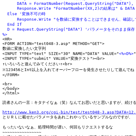
      DATA = FormatNumber(Request.QueryString("DATA"), 
      Response.Write "FormatNumber(XX,2)の結果は" & DATA
  Else '変換不可の時

      Response.Write "を数値に変換することはできません、確認して
  End If

  D = Request.QueryString("DATA") 'パラメータをそのまま保存

%>

<HR>

<FORM ACTION="test048-3.asp" METHOD="GET">

数値に変換したい文字列

<INPUT TYPE="text" SIZE="30" NAME="DATA" VALUE="
<%=D%>
"
<INPUT TYPE="submit" VALUE="変換テスト"><br>

↑いろいろと遊んでみてください↑<br>

※123456とInt以上を入れてオーバーフローを発生させたりして遊んでね

</FORM>

<br>

</body>

</html>

読者さんの一言：キタナイなぁ（笑）なんてお思いだと思いますが、続ける
http://www.ken3.org/cgi-bin/test/test048-3.asp?DATA=12.

とＵＲＬに載せたパラメータをあれこれやっているサンプルなのですが、

もったいないなぁ、処理時間が遅い、何回もリクエストするな

~~~~~~~~~~~~~~~~
