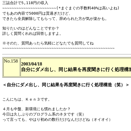
三誌合計で5,118円の収入

~~~~~~~~~~~~~~~~~~~~~~~(*まぐまぐの手数料40%は高いよね)

でもあの内容で5000円は貰過ぎだけど、

できたら全員解除してもらって、辞められた方が気が楽かも。

知りたいのはどんなことですか？

詳しく質問くれれば回答しますよ。

※そのた、質問あったら気軽にどなたでも質問してね

No.158
2003/04/18
自分にダメ出し、同じ結果を再度聞きに行く処理構
＜自分にダメ出し、同じ結果を再度聞きに行く処理構造（笑）＞
こんにちは、Ｋｅｎ３です。

４月も中盤、新環境にも慣れましたか？

今日は久しぶりのプログラム系のネタです（笑）

って言っても、やはり初めの数行だけなんだけどね（オイオイ）
