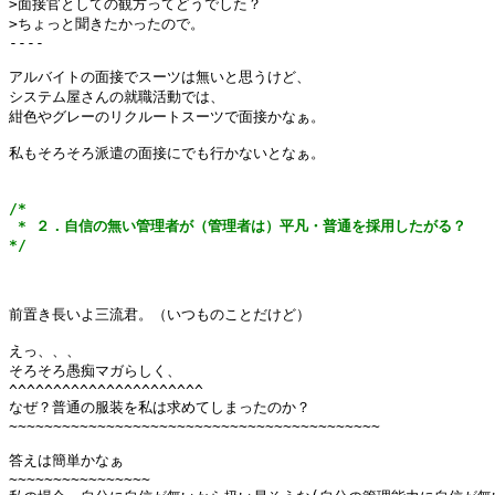
>面接官としての観方ってどうでした？

>ちょっと聞きたかったので。

----

アルバイトの面接でスーツは無いと思うけど、

システム屋さんの就職活動では、

紺色やグレーのリクルートスーツで面接かなぁ。

私もそろそろ派遣の面接にでも行かないとなぁ。

/*

 * ２．自信の無い管理者が（管理者は）平凡・普通を採用したがる？

*/
前置き長いよ三流君。（いつものことだけど）

えっ、、、

そろそろ愚痴マガらしく、

^^^^^^^^^^^^^^^^^^^^^^

なぜ？普通の服装を私は求めてしまったのか？

~~~~~~~~~~~~~~~~~~~~~~~~~~~~~~~~~~~~~~~~~~

答えは簡単かなぁ

~~~~~~~~~~~~~~~~
