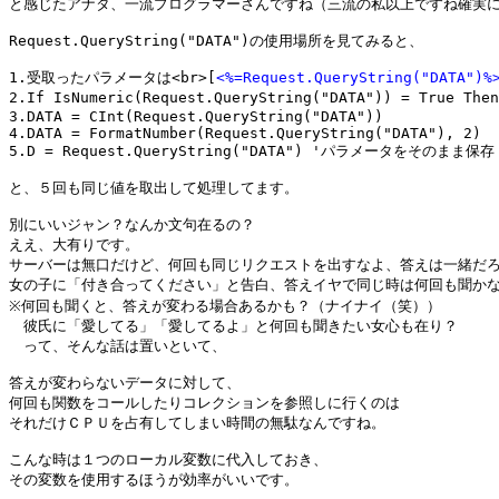
と感じたアナタ、一流プログラマーさんですね（三流の私以上ですね確実に
Request.QueryString("DATA")の使用場所を見てみると、

1.受取ったパラメータは<br>[
<%=Request.QueryString("DATA")%
2.If IsNumeric(Request.QueryString("DATA")) = True T
3.DATA = CInt(Request.QueryString("DATA"))

4.DATA = FormatNumber(Request.QueryString("DATA"), 2)

5.D = Request.QueryString("DATA") 'パラメータをそのまま保存

と、５回も同じ値を取出して処理してます。

別にいいジャン？なんか文句在るの？

ええ、大有りです。

サーバーは無口だけど、何回も同じリクエストを出すなよ、答えは一緒だろ
女の子に「付き合ってください」と告白、答えイヤで同じ時は何回も聞かな
※何回も聞くと、答えが変わる場合あるかも？（ナイナイ（笑））

　彼氏に「愛してる」「愛してるよ」と何回も聞きたい女心も在り？

　って、そんな話は置いといて、

答えが変わらないデータに対して、

何回も関数をコールしたりコレクションを参照しに行くのは

それだけＣＰＵを占有してしまい時間の無駄なんですね。

こんな時は１つのローカル変数に代入しておき、

その変数を使用するほうが効率がいいです。
