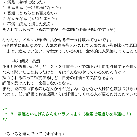
5 満足（参考になった）

4 まぁまぁ（一部参考になった）

3 普通（どちらとも言えない）

2 なんかなぁ（期待と違った）

1 不満（読んで損した気分）

を入れてもらっているのですが、全体的に評価が低いです（笑）

なかなか、メルマガ作成に活かせるデータは取れてないです。

※全体的に低めなので、人気の在る号とハズして人気の無い号を比べて原因
　まで、進んでいない。今わかっているのは、全体的に人気無しってことで
--- 枠外解説・愚痴 ---

あまり関係無い話だけど、２・３年前テレビで部下が上司を評価する評価シ
なんて聞いたことあったけど、今はそんなのやっているのだろうか？

採点されるのって抵抗在るけど、自分の評価って気になるよね

評価を受け入れて、改善しないとなぁ。

また、逆の採点するのもなんかイヤだよね、なかなか人様に点数はつけられ
なので、低い評価でも無投票よりは評価してくれる人が居るだけまだマシな
/*

 * ３．常連といちげんさんをバランスよく（検索で素通りを常連に？）

*/
いろいろと遊んでいて（オイオイ）、
