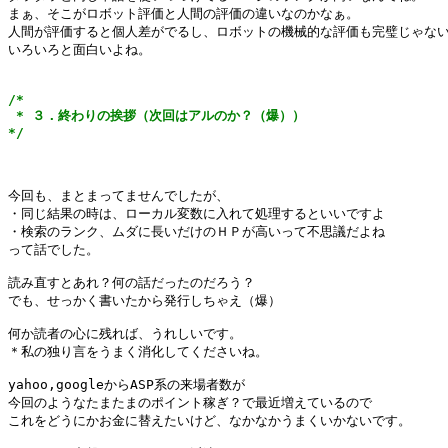
まぁ、そこがロボット評価と人間の評価の違いなのかなぁ。

人間が評価すると個人差がでるし、ロボットの機械的な評価も完璧じゃない
いろいろと面白いよね。

/*

 * ３．終わりの挨拶（次回はアルのか？（爆））

*/
今回も、まとまってませんでしたが、

・同じ結果の時は、ローカル変数に入れて処理するといいですよ

・検索のランク、ムダに長いだけのＨＰが高いって不思議だよね

って話でした。

読み直すとあれ？何の話だったのだろう？

でも、せっかく書いたから発行しちゃえ（爆）

何か読者の心に残れば、うれしいです。

＊私の独り言をうまく消化してくださいね。

yahoo,googleからASP系の来場者数が

今回のようなたまたまのポイント稼ぎ？で最近増えているので

これをどうにかお金に替えたいけど、なかなかうまくいかないです。
