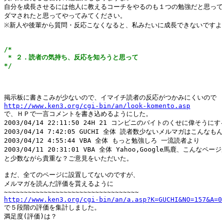
自分を成長させるには他人に教えるコーチをやるのも１つの勉強だと思って
ダマされたと思ってやってみてください。

※新人や後輩から質問・反応こなくなると、私みたいに成長できないですよ
/*

 * ２．読者の気持ち、反応を知ろうと思って

*/
http://www.ken3.org/cgi-bin/an/look-komento.asp

で、ＨＰで一言コメントを書き込めるようにした。

2003/04/14 22:11:50 24H 21 コンビニのバイトのくせに偉そうにす
2003/04/14 7:42:05 GUCHI 全体 読者数少ないメルマガはこんなもん
2003/04/12 4:55:44 VBA 全体 もっと勉強しろ 一流読者より 

2003/04/11 20:31:01 VBA 全体 Yahoo,Google馬鹿、こんな
と少数ながら貴重な？ご意見をいただいた。

まだ、全てのページに設置してないのですが、

メルマガを読んだ評価を貰えるように

http://www.ken3.org/cgi-bin/an/a.asp?K=GUCHI&NO=157&A=0

で５段階の評価を集計しました。

満足度(評価)は？
