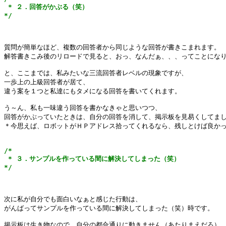
 * ２．回答がかぶる（笑）

*/
質問が簡単なほど、複数の回答者から同じような回答が書きこまれます。

解答書きこみ後のリロードで見ると、おっ、なんだぁ、、、ってことになり
と、ここまでは、私みたいな三流回答者レベルの現象ですが、

一歩上の上級回答者が居て、

違う案を１つと私達にもタメになる回答を書いてくれます。

う～ん、私も一味違う回答を書かなきゃと思いつつ、

回答がかぶっていたときは、自分の回答を消して、掲示板を見易くしてまし
＊今思えば、ロボットがＨＰアドレス拾ってくれるなら、残しとけば良かっ
/*

 * ３．サンプルを作っている間に解決してしまった（笑）

*/
次に私が自分でも面白いなぁと感じた行動は、

がんばってサンプルを作っている間に解決してしまった（笑）時です。

掲示板は生き物なので、自分の都合通りに動きません（あたりまえだろ）
