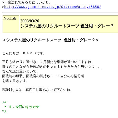
>一度訪れてみると宜しいかと。

>
http://www.geocities.co.jp/SiliconValley/5656/
No.156
2003/03/26
システム屋のリクルートスーツ 色は紺・グレー？
＜システム屋のリクルートスーツ 色は紺・グレー？＞
こんにちは、Ｋｅｎ３です。

三月も終わりに近づき、４月新たな季節が近づいてますね。

毎度のことながら失敗続きのＫｅｎ３もそろそろと思いつつ、、、

なんて話は置いといて、

面接時の服装、面接官の気持ち・・・自分の心情分析

を軽く書きます。

※真剣な人は、真面目に取らないで下さいね。

/*

 * １．今回のキッカケ

*/