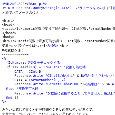
<%@LANGUAGE=VBScript%>
<% D = Request.QueryString("DATA") 'パラメータをそのまま保

と頭でパラメータの代入

~~~~~~~~~~~~~~~~~~~~~~

<html>

<head>

<title>IsNumeric関数で変換可能か調べ、CInt関数,FormatNumber
</head>

<body>

<h2>IsNumeric関数で変換可能か調べ、CInt関数,FormatNumber関数を
受取ったパラメータは<br>[
<%=D%>
]<br> 

Dの変数を使う

<%

  'IsNumericで変数をチェックする

  If IsNumeric(D) = True Then '変換可能な時

      DATA = CInt(D)

      Response.Write "CInt()の結果は" & DATA & "です<br>"

      DATA = FormatNumber(D, 2)

      Response.Write "FormatNumber(XX,2)の結果は" & DATA
  Else '変換不可の時

      Response.Write "を数値に変換することはできません、確認して
  End If

%>
みたいな感じで書くと処理時間やＣＰＵの無駄使いが無くて、

先輩におっコイツわかっているジャンと思われるよたぶん
