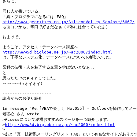
さらに、

同じ人が書いている、

http://www.geocities.co.jp/SiliconValley-SanJose/5667/

も面白いかも。辛口で好きだなぁ（※私には合っていたよ）

おまけで、

http://www5d.biglobe.ne.jp/~ac2000/index.html

は、丁寧なシステム化、データベースについての解説でした。

図解の技術・人を魅了する文章を学ばないとなぁ...

と

思っただけのＫｅｎ３でした。

~~~~~~~(↑オイオイ)

--------------------

読者からのお便り紹介

--------------------

In message "Re:[VBAで楽しく No.055] - Outlookを操作してメ
老婆心 さん wrote...

>Accessについて結構おすすめのページを一つ紹介します。

>
http://www5d.biglobe.ne.jp/~ac2000/index.html
>

>あと「真・技術系メーリングリスト FAQ」という有名なサイトがあります