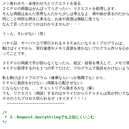
メシ食わせろ・金使わせろとリクエストを送る、

２ＣＰＵの両親はがんばってうざったい、リクエストを処理します。

そんな両親はあんた長男なんだから少しは考えなよ、弟や妹が居るのだから
同じこと何回も聞きに来るな、お金や資源は無駄に使うな・・・・

なんて言ったかどうかはわかりませんが・・・

う～ん、キレがない（笑）

ハヤイ話、サーバー上で実行されるＡＳＰみたいなＣＧＩプログラムは、

動けばイイヤから、実行速度やメモリ資源を使わないプログラム作りを心が
ってことです。

２ＣＰＵの両親で手が回らなくなったら、祖父・祖母を導入して、メモリ増
４ＣＰＵ処理するのも１つの手？だけど、プログラムで負担をかけないよう
私も動けばイイプログラム（健康ならいっか無職でも）から、

ＣＰＵに負担をかけない（両親を心配させない）

にならないとね、、、チョットリアル過ぎるかな（爆）

でも、リクエスト（相談）するのはキライだからＣＰＵさんは気が付いてな
※そのうちプロセス切られるぞ（オイオイ！！！）

/*

 * ２．Request.QueryStringでも上位にくいこむ

*/