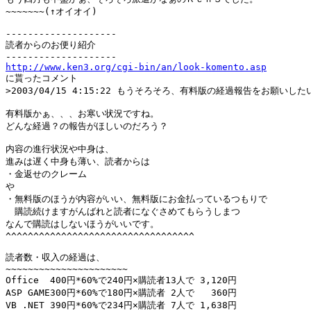
~~~~~~~(↑オイオイ)

--------------------

読者からのお便り紹介

http://www.ken3.org/cgi-bin/an/look-komento.asp

に貰ったコメント

>2003/04/15 4:15:22 もうそろそろ、有料版の経過報告をお願いした
有料版かぁ、、、お寒い状況ですね。

どんな経過？の報告がほしいのだろう？

内容の進行状況や中身は、

進みは遅く中身も薄い、読者からは

・金返せのクレーム

や

・無料版のほうが内容がいい、無料版にお金払っているつもりで

　購読続けますがんばれと読者になぐさめてもらうしまつ

なんで購読はしないほうがいいです。

^^^^^^^^^^^^^^^^^^^^^^^^^^^^^^^^^^

読者数・収入の経過は、

~~~~~~~~~~~~~~~~~~~~~~

Office  400円*60%で240円×購読者13人で 3,120円

ASP GAME300円*60%で180円×購読者 2人で   360円

VB .NET 390円*60%で234円×購読者 7人で 1,638円
