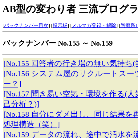
AB型の変わり者 三流プログ
[
バックナンバー目次
] [
掲示板
] [
メルマガ登録・解除
] [
愚痴系
バックナンバー No.155 ～ No.159
[No.155 回答者の行き場の無い気持ち(笑
[No.156 システム屋のリクルートス
ー？]
[No.157 聞き易い空気・環境を作る
己分析？)]
[No.158 自分にダメ出し、同じ結果
処理構造（笑）]
[No.159 データの流れ、途中で汚水