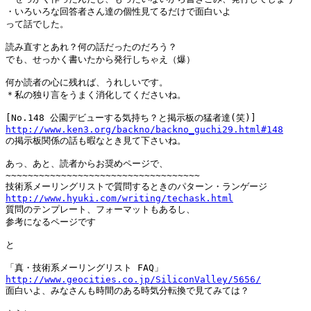
・いろいろな回答者さん達の個性見てるだけで面白いよ

って話でした。

読み直すとあれ？何の話だったのだろう？

でも、せっかく書いたから発行しちゃえ（爆）

何か読者の心に残れば、うれしいです。

＊私の独り言をうまく消化してくださいね。

http://www.ken3.org/backno/backno_guchi29.html#148

の掲示板関係の話も暇なとき見て下さいね。

あっ、あと、読者からお奨めページで、

~~~~~~~~~~~~~~~~~~~~~~~~~~~~~~~~~~~

http://www.hyuki.com/writing/techask.html

質問のテンプレート、フォーマットもあるし、

参考になるページです

と

http://www.geocities.co.jp/SiliconValley/5656/

面白いよ、みなさんも時間のある時気分転換で見てみては？
