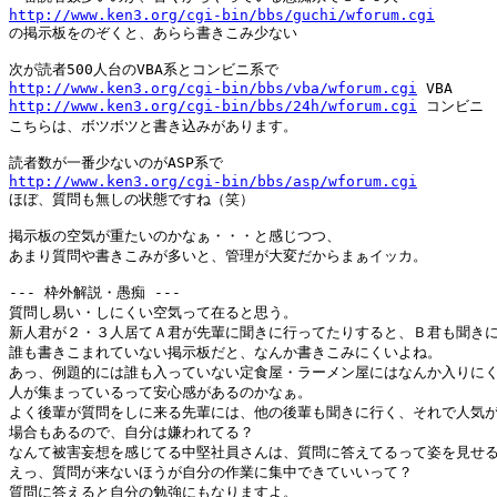
http://www.ken3.org/cgi-bin/bbs/guchi/wforum.cgi

の掲示板をのぞくと、あらら書きこみ少ない

http://www.ken3.org/cgi-bin/bbs/vba/wforum.cgi
http://www.ken3.org/cgi-bin/bbs/24h/wforum.cgi
 コンビニ

こちらは、ボツボツと書き込みがあります。

http://www.ken3.org/cgi-bin/bbs/asp/wforum.cgi

ほぼ、質問も無しの状態ですね（笑）

掲示板の空気が重たいのかなぁ・・・と感じつつ、

あまり質問や書きこみが多いと、管理が大変だからまぁイッカ。

--- 枠外解説・愚痴 ---

質問し易い・しにくい空気って在ると思う。

新人君が２・３人居てＡ君が先輩に聞きに行ってたりすると、Ｂ君も聞きに
誰も書きこまれていない掲示板だと、なんか書きこみにくいよね。

あっ、例題的には誰も入っていない定食屋・ラーメン屋にはなんか入りにく
人が集まっているって安心感があるのかなぁ。

よく後輩が質問をしに来る先輩には、他の後輩も聞きに行く、それで人気が
場合もあるので、自分は嫌われてる？

なんて被害妄想を感じてる中堅社員さんは、質問に答えてるって姿を見せる
えっ、質問が来ないほうが自分の作業に集中できていいって？

質問に答えると自分の勉強にもなりますよ。
