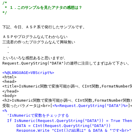
/*

 * １．このサンプルを見たアナタの感想は？

*/
下記、今日、ＡＳＰ系で発行したサンプルです。

ＡＳＰやプログラムなんてわからない

三流君の作ったプログラムなんて興味無い

　・

　・

といろいろな感想あると思いますが、

Request.QueryString("DATA")の連呼に注目してまずはみて下さい。

<%@LANGUAGE=VBScript%>

<html>

<head>

<title>IsNumeric関数で変換可能か調べ、CInt関数,FormatNumber
</head>

<body>

<h2>IsNumeric関数で変換可能か調べ、CInt関数,FormatNumber関数を
受取ったパラメータは<br>[
<%=Request.QueryString("DATA")%>
<%

  'IsNumericで変数をチェックする

  If IsNumeric(Request.QueryString("DATA")) = True T
      DATA = CInt(Request.QueryString("DATA"))

      Response.Write "CInt()の結果は" & DATA & "です<br>"
