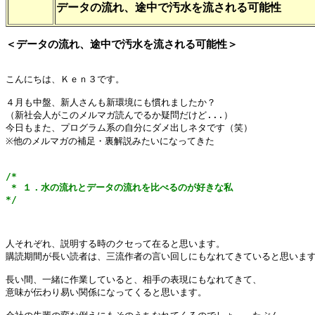
データの流れ、途中で汚水を流される可能性
＜データの流れ、途中で汚水を流される可能性＞
こんにちは、Ｋｅｎ３です。

４月も中盤、新人さんも新環境にも慣れましたか？

（新社会人がこのメルマガ読んでるか疑問だけど...）

今日もまた、プログラム系の自分にダメ出しネタです（笑）

※他のメルマガの補足・裏解説みたいになってきた

/*

 * １．水の流れとデータの流れを比べるのが好きな私

*/
人それぞれ、説明する時のクセって在ると思います。

購読期間が長い読者は、三流作者の言い回しにもなれてきていると思います
長い間、一緒に作業していると、相手の表現にもなれてきて、

意味が伝わり易い関係になってくると思います。
