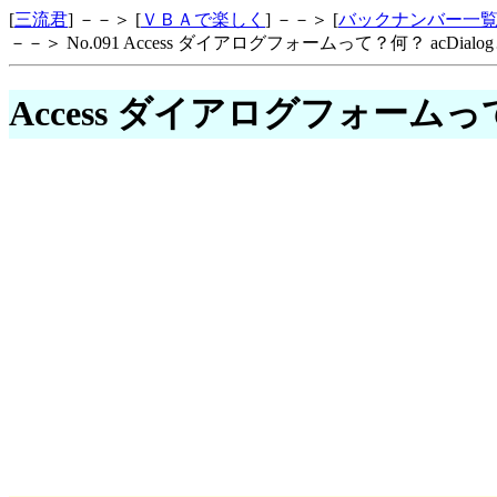
[
三流君
] －－＞ [
ＶＢＡで楽しく
] －－＞ [
バックナンバー一
－－＞ No.091 Access ダイアログフォームって？何？ acDialo
Access ダイアログフォームって？