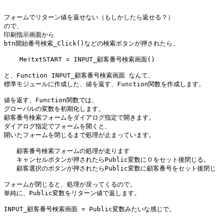
フォームでリターン値を返せない（もしかしたら返せる？）

ので、

印刷指示画面から

btn開始番号検索_Click()などの検索ボタンが押されたら、

    Me!txtSTART = INPUT_顧客番号検索画面()

と、Function INPUT_顧客番号検索画面 なんて、

標準モジュールに作成した、値を返す、Function関数を作成します。

値を返す、Function関数では、

グローバルの変数を初期化します。

顧客番号検索フォームをダイアログ指定で開きます。

ダイアログ指定でフォームを開くと、

開いたフォームを閉じるまで処理が止まっています。

　　顧客番号検索フォームの処理が走ります

　　キャンセルボタンが押されたらPublic変数に０をセット後閉じる。

　　顧客選択のボタンが押されたらPublic変数に顧客番号をセット後閉じる
フォームが閉じると、処理が戻ってくるので。

単純に、Public変数をリターン値で返します。

INPUT_顧客番号検索画面 = Public変数みたいな感じで。
