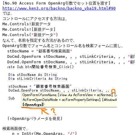
http://www.ken3.org/backno/backno_vba19.html#90

では、

コントロールにアクセスする方法は、

Me.Controls!新規データ

Me.Controls![新規データ]

Me.Controls(
"
新規データ
"
)

なんて、名前を指定する方法があるので、

OpenArg引数でフォーム名とコントロール名を検索フォームに渡し、

  stDocName = 
"
顧客番号検索画面
"
  DoCmd.OpenForm stDocName, , , stLinkCriteria, , , 
"
顧
  DoCmd.OpenForm stDocName, , , stLinkCriteria, , , 
"
顧
  (↑OpenArgパラメータを発見)

検索画面側で、

    n = InStr(Me.OpenArgs, 
"
/
"
)
