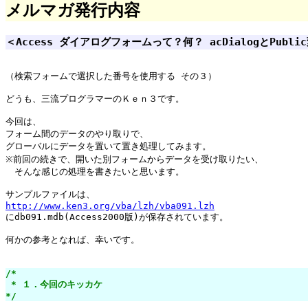
メルマガ発行内容
＜Access ダイアログフォームって？何？ acDialogとPubl
（検索フォームで選択した番号を使用する その３）

どうも、三流プログラマーのＫｅｎ３です。

今回は、

フォーム間のデータのやり取りで、

グローバルにデータを置いて置き処理してみます。

※前回の続きで、開いた別フォームからデータを受け取りたい、

　そんな感じの処理を書きたいと思います。

http://www.ken3.org/vba/lzh/vba091.lzh

にdb091.mdb(Access2000版)が保存されています。

何かの参考となれば、幸いです。

/*

 * １．今回のキッカケ

*/