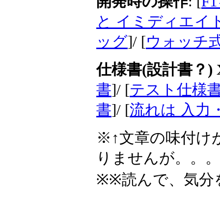
開発時の操作
: [
F
と イミディエイ
ッグ
]/ [
ウォッチ式
仕様書(設計書？) 
書
]/ [
テスト仕様書
書
]/ [
流れは 入力
※↑文章の味付け
りませんが。。
※※読んで、気分