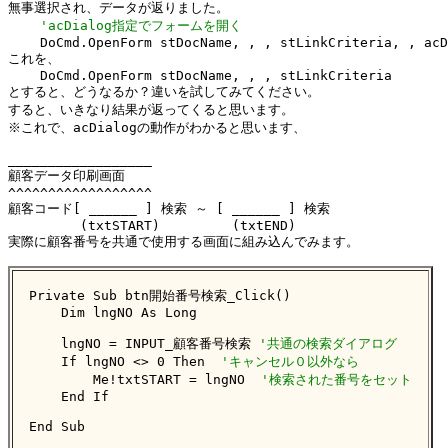
無事選択され、データが返りました。

'acDialog指定でフォームを開く
    DoCmd.OpenForm stDocName, , , stLinkCriteria, , acD
これを、

    DoCmd.OpenForm stDocName, , , stLinkCriteria

とすると、どうなるか？違いを試してみてください。

すると、いきなり結果が返ってくると思います。

※これで、acDialogの動作がわかると思います、

__________________

顧客データ印刷画面

^^^^^^^^^^^^^^^^^^

顧客コード[ ______ ] 検索 ～ [ ______ ] 検索 

         (txtSTART)         (txtEND)

実際に顧客番号を共通で使用する画面に組み込んでみます。

Private Sub btn開始番号検索_Click()

    Dim lngNO As Long

    lngNO = INPUT_顧客番号検索 
'共通の検索ダイアログ
    If lngNO <> 0 Then  
'キャンセル０以外なら
        Me!txtSTART = lngNO  
'検索された番号をセット
    End If

End Sub