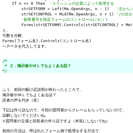
    If n <> 0 Then  
'スラッシュの位置によって処理する
        strSETFORM = Left(Me.OpenArgs, n - 1)   
'左から
        strSETCONTROL = Mid(Me.OpenArgs, n + 1) 
'/の次
'顧客番号を指定フォームのコントロールにセット
        Forms(strSETFORM).Controls(strSETCONTROL) = M
と、

引数を分解、

Forms(フォーム名).Controls(コントロール名)

へデータを代入してます。

/*

 * ２．掲示板やＭＬでもよくある話？

*/
ふう、前回の駆け足説明が終わったところで、

掲示板やＭＬでもよくある話？

読者の声を代弁（笑）

下記は作り話なので、今回の質問者からクレームもらっていないので、

誤解しないでくださいね。

※質問者の立場と回答者の作り話ですよ（本気にしないでね）

前回の方法は、呼ばれたフォーム側で処理をする方法で、
