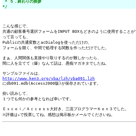
 * ５．終わりの挨拶

*/
こんな感じで、

共通の顧客番号選択フォームをINPUT BOXもどきのように使用することが
って言っても、

Publicの共通変数とacDialogを使っただけの、

フォームを開く、中間で処理する関数を作っただけでした。

まぁ、人間関係も直接やり取りするのが難しかったら、

間に人を立てて（爆）なんて話は、愚痴マガネタでしたね。

http://www.ken3.org/vba/lzh/vba091.lzh

にdb091.mdb(Access2000版)が保存されています。

拾い読みして、

１つでも何かの参考となれば幸いです。

Ｅｘｃｅｌ／Ａｃｃｅｓｓ大好き、三流プログラマーＫｅｎ３でした。
