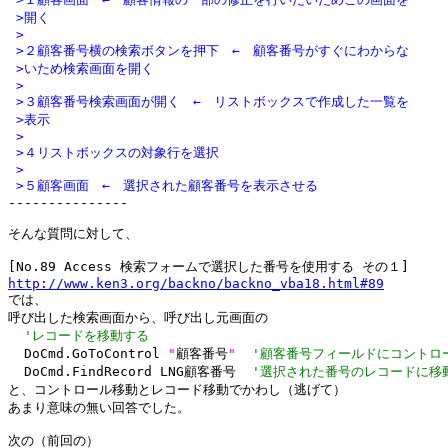
 >開く
 >
 >２顧客番号横の検索ボタンを押下　←　顧客番号がすぐにわからな
 >いため検索画面を開く
 >
 >３顧客番号検索画面が開く　←　リストボックスで作成した一覧を
 >表示
 >
 >４リストボックスの対象行を選択
 >
 >５顧客画面　←　選択された顧客番号を表示させる

---------------

そんな質問に対して、

http://www.ken3.org/backno/backno_vba18.html#89

では、

呼び出した検索画面から、呼び出し元画面の

'レコードを移動する
  DoCmd.GoToControl 
"
顧客番号
"
'顧客番号フィールドにコントロ
  DoCmd.FindRecord LNG顧客番号  
'選択された番号のレコードに移
と、コントロール移動とレコード移動でかわし（逃げて）

あまり意味の無い回答でした。

次の（前回の）
