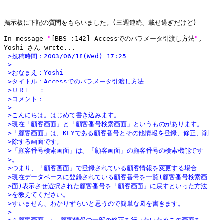
掲示板に下記の質問をもらいました。(三週連続、載せ過ぎだけど)

---------------

In message 
"
[BBS :142] Accessでのパラメータ引渡し方法
"
,

 >投稿時間：2003/06/18(Wed) 17:25
 >
 >おなまえ：Yoshi
 >タイトル：Accessでのパラメータ引渡し方法
 >ＵＲＬ  ：
 >コメント：
 >
 >こんにちは。はじめて書き込みます。
 >現在「顧客画面」と「顧客番号検索画面」というものがあります。
 >「顧客画面」は、KEYである顧客番号とその他情報を登録、修正、削
 >除する画面です。
 >「顧客番号検索画面」は、「顧客画面」の顧客番号の検索機能です
 >。
 >つまり、「顧客画面」で登録されている顧客情報を変更する場合
 >現在データベースに登録されている顧客番号を一覧(顧客番号検索画
 >面)表示させ選択された顧客番号を「顧客画面」に戻すといった方法
 >を教えてください。
 >すいません、わかりずらいと思うので簡単な図を書きます。
 >
 >１顧客画面　←　顧客情報の一部の修正を行いたいためこの画面を