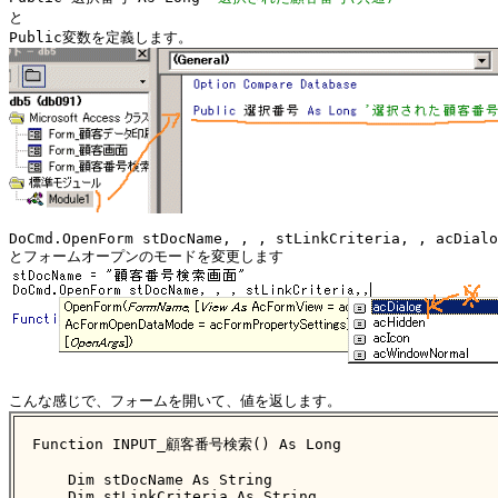
と

DoCmd.OpenForm stDocName, , , stLinkCriteria, , acDialo
Function INPUT_顧客番号検索() As Long

    Dim stDocName As String

    Dim stLinkCriteria As String
