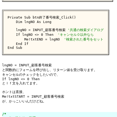
Private Sub btn終了番号検索_Click()

    Dim lngNO As Long

    lngNO = INPUT_顧客番号検索 
'共通の検索ダイアログ
    If lngNO <> 0 Then  
'キャンセル０以外なら
        Me!txtEND = lngNO  
'検索された番号をセット
    End If

End Sub
lngNO = INPUT_顧客番号検索

と関数的にフォームを呼び出し、リターン値を受け取ります。

キャンセルのチェックをしたいので、

If lngNO <> 0 Then 

とＩｆ文を入れてます。

ホントは直接、

Me!txtSTART = INPUT_顧客番号検索

が、かっこいいんだけどね。

/*
