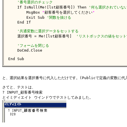
'番号選択のチェック
    If IsNull(Me![lst顧客番号]) Then 
'何も選択されていな
        MsgBox 
"
顧客番号を選択してください
"
        Exit Sub 
'関数を抜ける
    End If

'共通変数に選択データをセットする
    選択番号 = Me![lst顧客番号]  
'リストボックスの値をセット
'フォームを閉じる
    DoCmd.Close

End Sub
と、選択結果を選択番号に代入しただけです。(Publicで定義の変数に代入
さてと、テストは、

? INPUT_顧客番号検索
