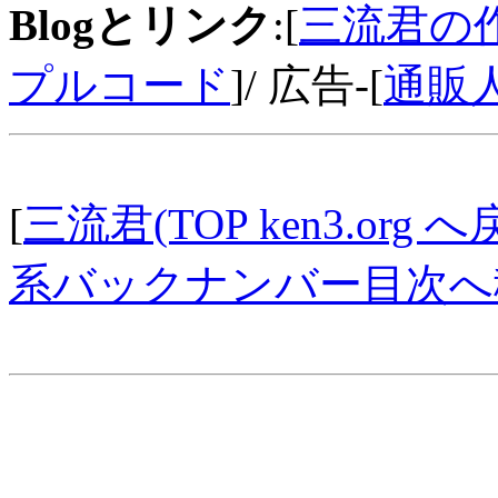
Blogとリンク
:[
三流君の
プルコード
]/ 広告-[
通販
[
三流君(TOP ken3.org へ
系バックナンバー目次へ