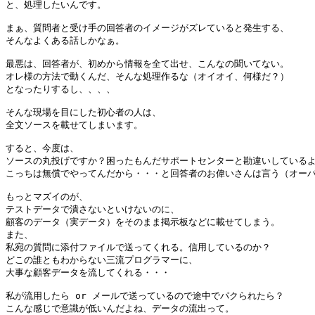
と、処理したいんです。

まぁ、質問者と受け手の回答者のイメージがズレていると発生する、

そんなよくある話しかなぁ。

最悪は、回答者が、初めから情報を全て出せ、こんなの聞いてない。

オレ様の方法で動くんだ、そんな処理作るな（オイオイ、何様だ？）

となったりするし、、、、

そんな現場を目にした初心者の人は、

全文ソースを載せてしまいます。

すると、今度は、

ソースの丸投げですか？困ったもんだサポートセンターと勘違いしているよ
こっちは無償でやってんだから・・・と回答者のお偉いさんは言う（オーバ
もっとマズイのが、

テストデータで潰さないといけないのに、

顧客のデータ（実データ）をそのまま掲示板などに載せてしまう。

また、

私宛の質問に添付ファイルで送ってくれる。信用しているのか？

どこの誰ともわからない三流プログラマーに、

大事な顧客データを流してくれる・・・

私が流用したら or メールで送っているので途中でパクられたら？

こんな感じで意識が低いんだよね、データの流出って。
