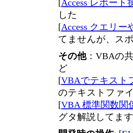
[
Access レポート
した
[
Access クエ
てませんが、ス
その他
：VBAの
ど
[
VBAでテキストファ
のテキストファ
[
VBA 標準関数
グタ解説してま