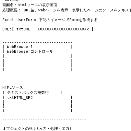
画面名：htmlソースの表示画面

処理概要： URL後、Webページを表示、表示したページのソースをテキス
Excel UserFormに下記のイメージでFormを作成する

URL:[ txtURL : XXXXXXXXXXXXXXXXXXXXXx ]

------------------------------

| WebBrowser1                |  

| WebBrowserコントロール     |  

|                            |  

|                            |  

|                            |  

|                            |  

 ------------------------------

HTMLソース

[ テキストボックス複数行     ]

[ txtHTML_SRC                ]

[                            ]

[                            ]

[                            ]

------------------------------------

オブジェクトの説明(入力・処理・出力)
