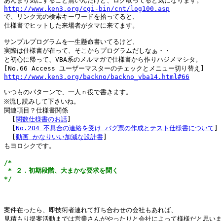
http://www.ken3.org/cgi-bin/cnt/log100.asp

で、リンク元の検索キーワードを拾ってると、

仕様書でヒットした来場者がタマに来てます。

サンプルプログラムを一生懸命書いてるけど、

実際は仕様書が在って、そこからプログラムだしなぁ・・

と初心に帰って、VBA系のメルマガで仕様書から作りハジメマシタ。

http://www.ken3.org/backno/backno_vba14.html#66
いつものパターンで、一人ｎ役で書きます。

※流し読みして下さいね。

関連項目？仕様書関係

  [
関数仕様書のお話
]

  [
No.204 不具合の連絡を受け バグ票の作成とテスト仕様書について
]

  [
動画 かなりいい加減な設計書
]

/*

 * ２．初期段階、大まかな要求を聞く

*/
案件在ったら、即技術者連れて打ち合わせの会社もあれば、

見積もり提案活動までは営業さんがやったりと会社によって様様だと思いま