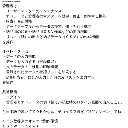
~~~~~~~~

管理者は、

・ユーザーマスターのメンテナンス

　オペレータと管理者のマスターを登録・修正・削除する機能

・検索と修正機能

　データテーブルからデータの検索、修正を行う機能

・納品用の印刷や納品用ＣＳＶ作成などの出力機能

　リスト（紙）の出力と納品データ（ＣＳＶ）の作成機能

を操作

オペレーターは

・データの入力機能

　データを入力する（登録機能）

・入力データの目検用の印刷機能

　登録されたデータの確認リストを印刷する

　※各担当者、自分が入力した分のみリストを出力する

を操作

共通機能

・ログイン

　管理者とオペレータの切り替えが起動時のログイン画面で出来ること。

と日本語で書いててＯＫかなぁ。チョイラフ過ぎだけどカンベンしてね。

ページ数稼ぎのオマケは動作環境

ＯＳ：Ｗｉｎｄｏｗｓ
