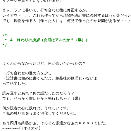
イメージを貰っていないのでまだ。

まぁ、ラフに書いて、打ち合わせ後に修正するか。

レイアウト、、、これも作ってから現物を設計書に添付するほうが楽だった
でも、現物を作る人（作った人）は、何見て作ったのか疑問があるが・・・
/*

 * ４．終わりの挨拶（次回はアルのか？（爆））

*/
よくわからなかったけど、何か言いたかったの？

・打ち合わせの進め方を少し

・設計書は始めに書くんだよ、納品後の処理じゃないよ

って話でした。

読み直すとあれ？何の話だったのだろう？

でも、せっかく書いたから発行しちゃえ（爆）

何か読者の心に残れば、うれしいです。

＊私の独り言をうまく消化してくださいね。

もう四月も終盤かぁ、そろそろ派遣かなぁのＫｅｎ３でした。
