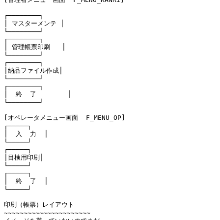
┌────────┐

│ マスターメンテ │

└────────┘

┌────────┐

│ 管理帳票印刷   │

└────────┘

┌────────┐

│納品ファイル作成│

└────────┘

┌────────┐

│  終  了        │

└────────┘

[オペレータメニュー画面  F_MENU_OP]

┌─────┐

│  入  力  │

└─────┘

┌─────┐

│目検用印刷│

└─────┘

┌─────┐

│  終  了  │

└─────┘

印刷（帳票）レイアウト

~~~~~~~~~~~~~~~~~~~~~~
