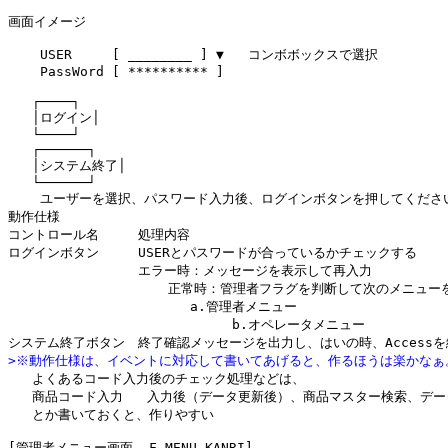
画面イメージ

    USER     [ ________ ] ▼   コンボボックスで選択

    PassWord [ ********** ]

   ┌────┐

   │ログイン│

   └────┘

   ┌──────┐

   │システム終了│

   └──────┘

    ユーザーを選択、パスワード入力後、ログインボタンを押してください
動作仕様

コントロール名　　　処理内容

ログインボタン　　　USERとパスワードが合っているかチェックする

　　　　　　　　　　エラー時：メッセージを表示して再入力

                    正常時：管理者フラグを判断して次のメニュー
　　　　　　　　　　　　　　a.管理者メニュー

                            b.オペレータメニュー

>※動作仕様は、イベントに対応して書いてあげると、作るほうは楽かなぁ

   よくあるコード入力後のチェック処理などは、

   商品コード入力   入力後（データ更新後）、商品マスター検索、デー
   とか書いておくと、作りやすい

[管理者メニュー画面  F_MENU_KANRI]
