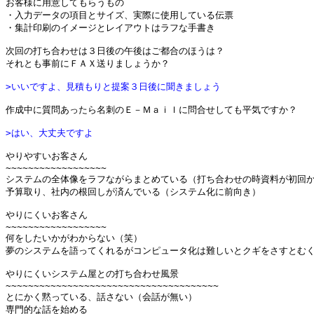
お客様に用意してもらうもの

・入力データの項目とサイズ、実際に使用している伝票

・集計印刷のイメージとレイアウトはラフな手書き

次回の打ち合わせは３日後の午後はご都合のほうは？

それとも事前にＦＡＸ送りましょうか？

>いいですよ、見積もりと提案３日後に聞きましょう
作成中に質問あったら名刺のＥ－Ｍａｉｌに問合せしても平気ですか？

>はい、大丈夫ですよ
やりやすいお客さん

~~~~~~~~~~~~~~~~~~

システムの全体像をラフながらまとめている（打ち合わせの時資料が初回か
予算取り、社内の根回しが済んでいる（システム化に前向き）

やりにくいお客さん

~~~~~~~~~~~~~~~~~~

何をしたいかがわからない（笑）

夢のシステムを語ってくれるがコンピュータ化は難しいとクギをさすとむく
やりにくいシステム屋との打ち合わせ風景

~~~~~~~~~~~~~~~~~~~~~~~~~~~~~~~~~~~~~~

とにかく黙っている、話さない（会話が無い）

専門的な話を始める
