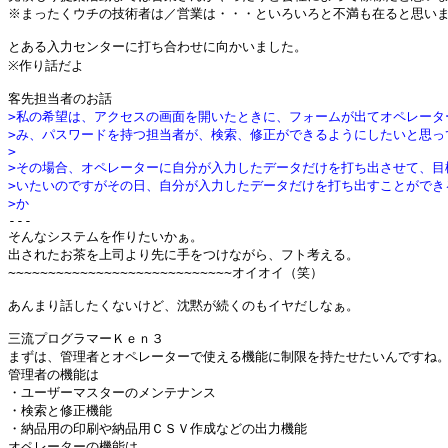
※まったくウチの技術者は／営業は・・・といろいろと不満も在ると思いま
とある入力センターに打ち合わせに向かいました。

※作り話だよ

>私の希望は、アクセスの画面を開いたときに、フォームが出てオペレータ
>み、パスワードを持つ担当者が、検索、修正ができるようにしたいと思っ
>
>その場合、オペレーターに自分が入力したデータだけを打ち出させて、目
>いたいのですがその日、自分が入力したデータだけを打ち出すことができ
>か

---

そんなシステムを作りたいかぁ。

出されたお茶を上司より先に手をつけながら、フト考える。

~~~~~~~~~~~~~~~~~~~~~~~~~~~~オイオイ（笑）

あんまり話したくないけど、沈黙が続くのもイヤだしなぁ。

三流プログラマーＫｅｎ３

まずは、管理者とオペレーターで使える機能に制限を持たせたいんですね。
管理者の機能は

・ユーザーマスターのメンテナンス

・検索と修正機能

・納品用の印刷や納品用ＣＳＶ作成などの出力機能

オペレーターの機能は
