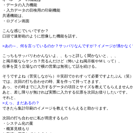
・データの入力機能

・入力データの目検用の印刷機能

共通機能は、

・ログイン画面

こんな感じでいいですか？

口頭で速射砲のように想像した機能を話す。

>あの～、何を言っているのか？サッパリなんですが？イメージが沸かなく
こっちもサッパリわかんないよ、、もっと詳しく聞かないと、、、

と掲示板ならケンカ？売るんだけど（怖いよね掲示板やＭＬって）、

仕事を貰う立場なので横の営業は無視して話を続ける。

そうですよね（苦笑しながら）※笑顔でかわすって必要ですよたぶん（笑）
では、次回の打ち合わせの時、案を作って持ってきます、

あっ、その時までに入力するデータの項目とサイズを教えてもらえませんか
あと、差し障りが無ければ実際に入力する伝票を次回お借りしたいです。

>えっ、まだあるの？

できたら集計印刷のイメージを教えてもらえると助かります。

次回の打ち合わせに私が用意するもの

・システム化の案

・概算見積もり
