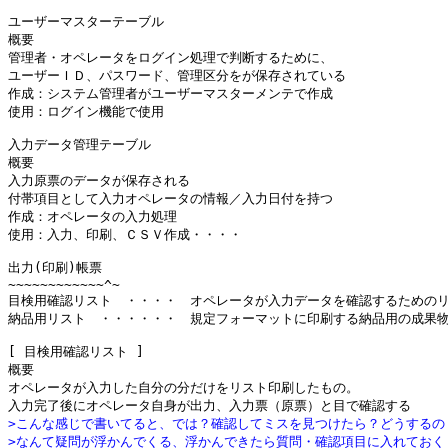
ユーザーマスターテーブル

概要

管理者・オペレータをログイン処理で判断するために、

ユーザーＩＤ、パスワード、管理区分をが保存されている

作成：システム管理者がユーザーマスターメンテで作成

使用：ログイン機能で使用

入力データ管理テーブル

概要

入力原票のデータが保存される

付帯項目として入力オペレータの情報／入力日付を持つ

作成：オペレータの入力処理

使用：入力、印刷、ＣＳＶ作成・・・・

出力(印刷)帳票

~~~~~~~~~~~~^~

目検用確認リスト　・・・・　オペレータが入力データを確認するためのリ
納品用リスト　・・・・・・　規定フォーマットに印刷する納品用の成果物
[ 目検用確認リスト ]

概要

オペレータが入力した自分の分だけをリスト印刷したもの。

>こんな感じで書いてると、では？確認してミスを見つけたら？どうするの
>なんて疑問が浮かんでくる、浮かんできたら質問・確認項目に入れておく