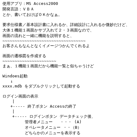
使用アプリ：MS Access2000

開発言語：ＶＢＡ

とか、書いておけばＯＫかなぁ。

要求仕様書／基本設計書に入れるか、詳細設計に入れるか微妙だけど、

大体１機能１画面かサブ入れて２・３画面なので、

画面の流れと一緒に機能を説明すると、

~~~~~~~~~~~~~~~~~~~~~~~~~~~~~~~~~~

お客さんもなんとなくイメージつかんでくれるよ

画面の遷移図を作成する

~~~~~~~~~~~~~~~~~~~~~~

まぁ、１機能１画面だから機能一覧と似ちゃうけど

Windoes起動

　　↓

xxxx.mdb をダブルクリックして起動する

ログイン画面の表示

    |

　　+----- 終了ボタン Accessの終了

    |

    +----- ログインボタン データチェック後、

　　 　　　管理者メニュー   ・・・ (A)

　　　　　 オペレータメニュー ・・（B）

　　　　　 どちらかのメニューを表示する
