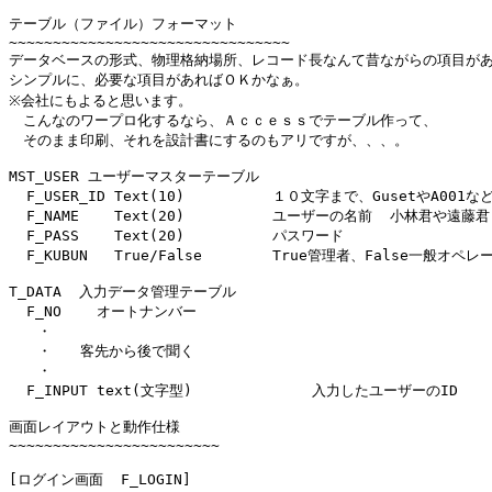
テーブル（ファイル）フォーマット

~~~~~~~~~~~~~~~~~~~~~~~~~~~~~~~~

データベースの形式、物理格納場所、レコード長なんて昔ながらの項目があ
シンプルに、必要な項目があればＯＫかなぁ。

※会社にもよると思います。

　こんなのワープロ化するなら、Ａｃｃｅｓｓでテーブル作って、

　そのまま印刷、それを設計書にするのもアリですが、、、。

MST_USER ユーザーマスターテーブル

  F_USER_ID Text(10)          １０文字まで、GusetやA00
  F_NAME    Text(20)          ユーザーの名前  小林君や遠藤君

  F_PASS    Text(20)          パスワード

  F_KUBUN   True/False        True管理者、False一般オペレー
T_DATA  入力データ管理テーブル

  F_NO    オートナンバー

　　・

　　・　　客先から後で聞く

　　・

  F_INPUT text(文字型)　            入力したユーザーのID

画面レイアウトと動作仕様

~~~~~~~~~~~~~~~~~~~~~~~~

[ログイン画面  F_LOGIN]
