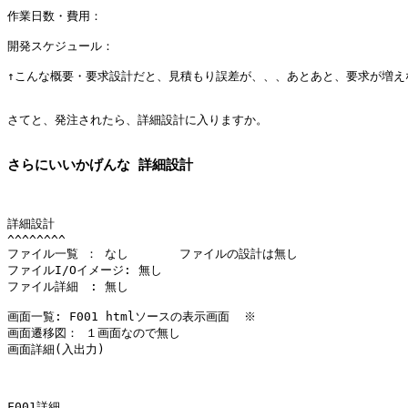
作業日数・費用：  

開発スケジュール：

↑こんな概要・要求設計だと、見積もり誤差が、、、あとあと、要求が増え
さてと、発注されたら、詳細設計に入りますか。

さらにいいかげんな 詳細設計
詳細設計

^^^^^^^^

ファイル一覧 ： なし       ファイルの設計は無し

ファイルI/Oイメージ: 無し

ファイル詳細　: 無し

画面一覧: F001 htmlソースの表示画面  ※

画面遷移図： １画面なので無し

画面詳細(入出力)

F001詳細  
