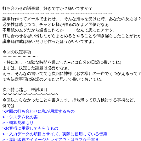
打ち合わせの議事録、好きですか？嫌いですか？

~~~~~~~~~~~~~~~~~~~~~~~~~~~~~~~~~~~~~~~~~~~~

議事録作ってメールでまわせ、、そんな指示を受けた時、あなたの反応は？
必要性は感じつつ、チッオレ様が作るのかよ／面倒だなぁ

不用紙のムダだから適当に作るか・・・なんて思ったアナタ、

打ち合わせを思い出しながらまとめるとやることや聞き漏らしたことがわか
議事録作成は嫌いだけど作ったほうがいいですよ。

今回の決定事項

^^^^^^^^^^^^^^

・特に無し（無駄な時間を過ごした←とは自分の日記に書いてね）

まずは、決定した議題は必要かなぁ。

えっ、そんなの書いてても次回に神様（お客様）の一声でくつがえるって？
でも決定事項は確認のメモだと思って書いておいてね。

次回持ち越し、検討項目

^^^^^^^^^^^^^^^^^^^^^^

今回決まらなかったことを書きます。持ち帰って双方検討する事柄など。

>次回の打ち合わせに私が用意するもの
>・システム化の案
>・概算見積もり
>お客様に用意してもらうもの
>・入力データの項目とサイズ、実際に使用している伝票
>・集計印刷のイメージとレイアウトはラフな手書き