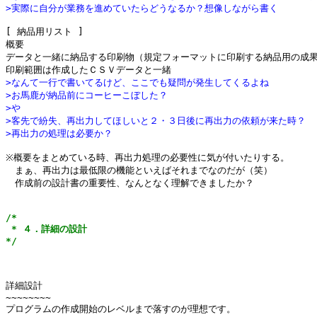
>実際に自分が業務を進めていたらどうなるか？想像しながら書く
[ 納品用リスト ]

概要

データと一緒に納品する印刷物（規定フォーマットに印刷する納品用の成果
>なんて一行で書いてるけど、ここでも疑問が発生してくるよね
>お馬鹿が納品前にコーヒーこぼした？
>や
>客先で紛失、再出力してほしいと２・３日後に再出力の依頼が来た時？
>再出力の処理は必要か？
※概要をまとめている時、再出力処理の必要性に気が付いたりする。

　まぁ、再出力は最低限の機能といえばそれまでなのだが（笑）

　作成前の設計書の重要性、なんとなく理解できましたか？

/*

 * ４．詳細の設計

*/
詳細設計

~~~~~~~~

プログラムの作成開始のレベルまで落すのが理想です。
