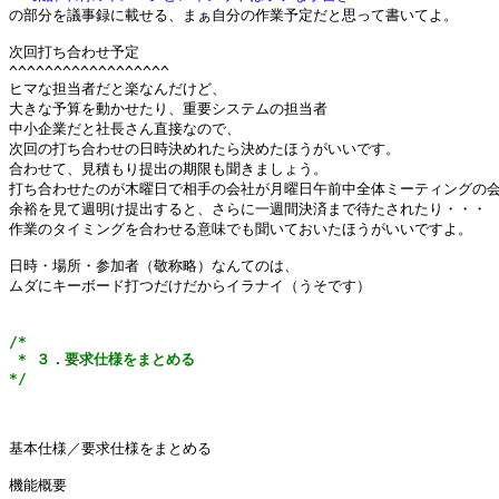

の部分を議事録に載せる、まぁ自分の作業予定だと思って書いてよ。

次回打ち合わせ予定

^^^^^^^^^^^^^^^^^^

ヒマな担当者だと楽なんだけど、

大きな予算を動かせたり、重要システムの担当者

中小企業だと社長さん直接なので、

次回の打ち合わせの日時決めれたら決めたほうがいいです。

合わせて、見積もり提出の期限も聞きましょう。

打ち合わせたのが木曜日で相手の会社が月曜日午前中全体ミーティングの会
余裕を見て週明け提出すると、さらに一週間決済まで待たされたり・・・

作業のタイミングを合わせる意味でも聞いておいたほうがいいですよ。

日時・場所・参加者（敬称略）なんてのは、

ムダにキーボード打つだけだからイラナイ（うそです）

/*

 * ３．要求仕様をまとめる

*/
基本仕様／要求仕様をまとめる

機能概要
