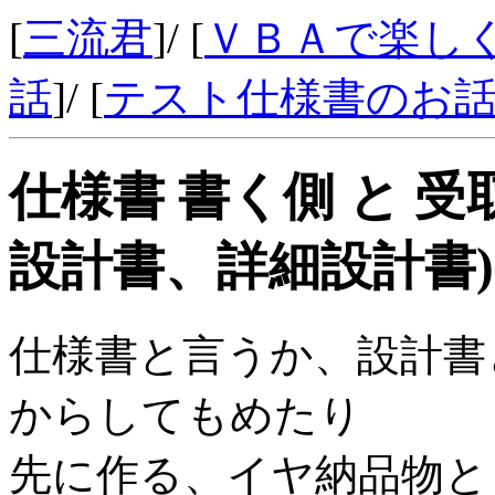
[
三流君
]/ [
ＶＢＡで楽し
話
]/ [
テスト仕様書のお
仕様書 書く側 と 
設計書、詳細設計書)
仕様書と言うか、設計書
からしてもめたり
先に作る、イヤ納品物と