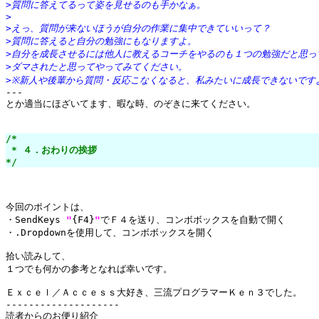
>質問に答えてるって姿を見せるのも手かなぁ。
>
>えっ、質問が来ないほうが自分の作業に集中できていいって？
>質問に答えると自分の勉強にもなりますよ。
>自分を成長させるには他人に教えるコーチをやるのも１つの勉強だと思っ
>ダマされたと思ってやってみてください。
>※新人や後輩から質問・反応こなくなると、私みたいに成長できないです

---

とか適当にほざいてます、暇な時、のぞきに来てください。

/*

 * ４．おわりの挨拶

*/
今回のポイントは、

・SendKeys 
"
{F4}
"
でＦ４を送り、コンボボックスを自動で開く

・.Dropdownを使用して、コンボボックスを開く

拾い読みして、

１つでも何かの参考となれば幸いです。

Ｅｘｃｅｌ／Ａｃｃｅｓｓ大好き、三流プログラマーＫｅｎ３でした。

--------------------

読者からのお便り紹介
