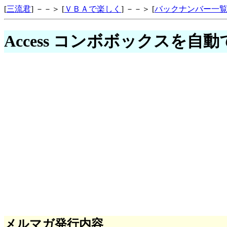
[
三流君
] －－＞ [
ＶＢＡで楽しく
] －－＞ [
バックナンバー一
Access コンボボックスを自
メルマガ発行内容