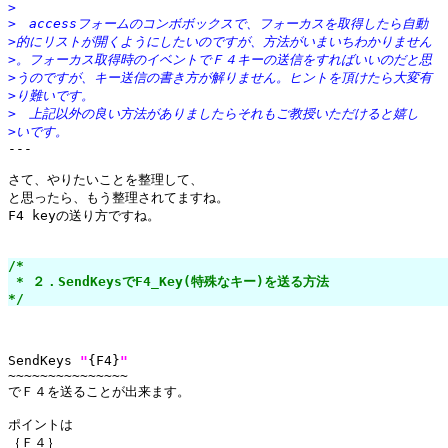
>
>　accessフォームのコンボボックスで、フォーカスを取得したら自動
>的にリストが開くようにしたいのですが、方法がいまいちわかりません
>。フォーカス取得時のイベントでＦ４キーの送信をすればいいのだと思
>うのですが、キー送信の書き方が解りません。ヒントを頂けたら大変有
>り難いです。
>　上記以外の良い方法がありましたらそれもご教授いただけると嬉し
>いです。

---

さて、やりたいことを整理して、

と思ったら、もう整理されてますね。

F4 keyの送り方ですね。

/*

 * ２．SendKeysでF4_Key(特殊なキー)を送る方法

*/
SendKeys 
"
{F4}
"
~~~~~~~~~~~~~~~

でＦ４を送ることが出来ます。

ポイントは

｛Ｆ４｝
