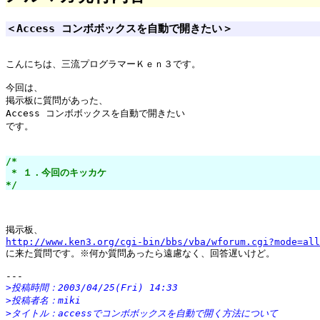
＜Access コンボボックスを自動で開きたい＞
こんにちは、三流プログラマーＫｅｎ３です。

今回は、

掲示板に質問があった、

Access コンボボックスを自動で開きたい

です。

/*

 * １．今回のキッカケ

*/
http://www.ken3.org/cgi-bin/bbs/vba/wforum.cgi?mode=all

に来た質問です。※何か質問あったら遠慮なく、回答遅いけど。

>投稿時間：2003/04/25(Fri) 14:33
>投稿者名：miki
>タイトル：accessでコンボボックスを自動で開く方法について