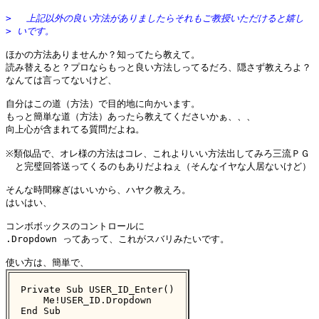
> 　上記以外の良い方法がありましたらそれもご教授いただけると嬉し
> いです。
ほかの方法ありませんか？知ってたら教えて。

読み替えると？プロならもっと良い方法しってるだろ、隠さず教えろよ？

なんては言ってないけど、

自分はこの道（方法）で目的地に向かいます。

もっと簡単な道（方法）あったら教えてくださいかぁ、、、

向上心が含まれてる質問だよね。

※類似品で、オレ様の方法はコレ、これよりいい方法出してみろ三流ＰＧ

　と完璧回答送ってくるのもありだよねぇ（そんなイヤな人居ないけど）

そんな時間稼ぎはいいから、ハヤク教えろ。

はいはい、

コンボボックスのコントロールに

.Dropdown ってあって、これがスバリみたいです。

Private Sub USER_ID_Enter()

    Me!USER_ID.Dropdown

End Sub