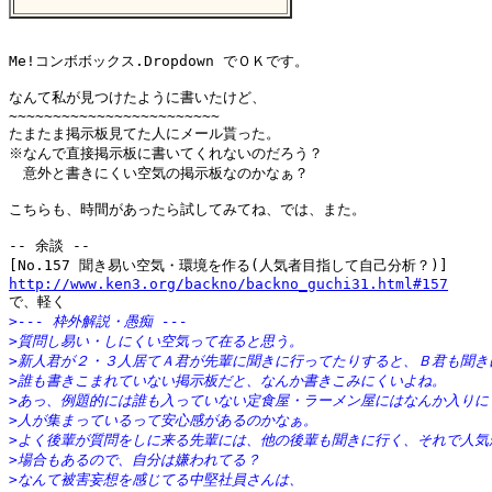
Me!コンボボックス.Dropdown でＯＫです。

なんて私が見つけたように書いたけど、

~~~~~~~~~~~~~~~~~~~~~~~~

たまたま掲示板見てた人にメール貰った。

※なんで直接掲示板に書いてくれないのだろう？

　意外と書きにくい空気の掲示板なのかなぁ？

こちらも、時間があったら試してみてね、では、また。

-- 余談 -- 

http://www.ken3.org/backno/backno_guchi31.html#157
>--- 枠外解説・愚痴 ---
>質問し易い・しにくい空気って在ると思う。
>新人君が２・３人居てＡ君が先輩に聞きに行ってたりすると、Ｂ君も聞き
>誰も書きこまれていない掲示板だと、なんか書きこみにくいよね。
>あっ、例題的には誰も入っていない定食屋・ラーメン屋にはなんか入りに
>人が集まっているって安心感があるのかなぁ。
>よく後輩が質問をしに来る先輩には、他の後輩も聞きに行く、それで人気
>場合もあるので、自分は嫌われてる？
>なんて被害妄想を感じてる中堅社員さんは、