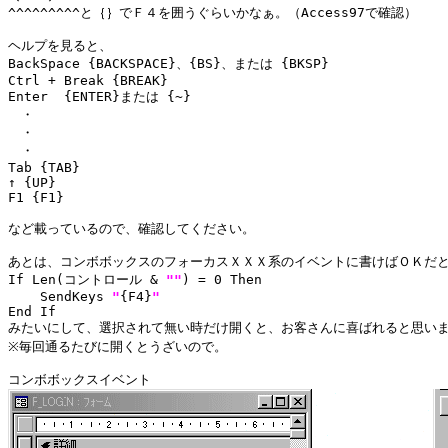
^^^^^^^^^と｛｝でＦ４を囲うぐらいかなぁ。（Access97で確認）

ヘルプを見ると、

BackSpace {BACKSPACE}、{BS}、または {BKSP} 

Ctrl + Break {BREAK} 

Enter  {ENTER}または {~} 

　・

　・

　・

Tab {TAB} 

↑ {UP} 

F1 {F1} 

など載っているので、確認してください。

あとは、コンボボックスのフォーカスＸＸＸ系のイベントに書けばＯＫだと
If Len(コントロール & 
"
"
) = 0 Then

    SendKeys 
"
{F4}
"
End If

みたいにして、選択されて無い時だけ開くと、お客さんに喜ばれると思いま
※毎回通るたびに開くとうざいので。
