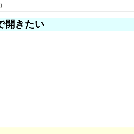
覧
]
動で開きたい