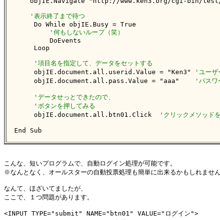
    objIE.Navigate "http://www.ken3.org/cgi-bin/test/
'表示終了まで待つ
     Do While objIE.Busy = True

'何もしないループ（笑）
         DoEvents

     Loop

'項目名を指定して、データをセットする
     objIE.document.all.userid.Value = "Ken3" 
'ユーザ
     objIE.document.all.pass.Value = "aaa"    
'パスワ
'データせっとできたので、
'ボタンを押してみる
     objIE.document.all.btn01.Click  
'クリックメソッド
End Sub
こんな、短いプログラムで、自動ログイン処理が可能です。

※なんとなく、オールスターの自動投票処理も簡単に出来るかもしれません
なんて、ほざいてましたが、

ここで、１つ問題があります。

<INPUT TYPE="submit" NAME="btn01" VALUE="ログイン">
