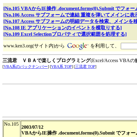
[No.105 VBAからIE操作 .document.forms(0).Submit で
[No.106 Access サブフォームで連結 重複を弾いてメインに表
[No.107 Access サブフォームの明細データを検索、メインを
[No.108 IE アプリケーションのイベントを横取りする]
[No.109 Excel Selectionプロパティで選択範囲を処理する]
www.ken3.org(サイト内)から
を利用して、
三流君 ＶＢＡで楽しくプログラミング
(Excel/Access V
[
VBA系のバックナンバー
] [
VBA系 TOP
] [
三流君 TOP
]
No.105
2003/07/12
VBAからIE操作 .document.forms(0).Submit で