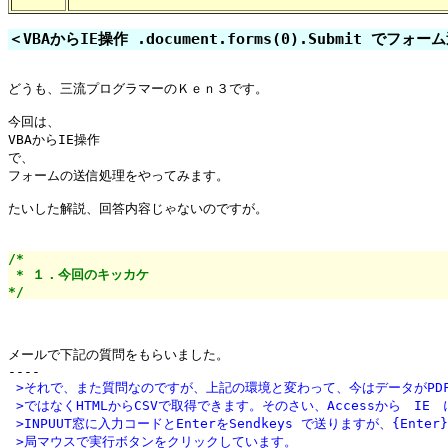
＜VBAからIE操作 .document.forms(0).Submit でフォ
どうも、三流プログラマーのＫｅｎ３です。

今回は、

VBAからIE操作

で、

フォームの送信処理をやってみます。

たいした解説、回答内容じゃないのですが。

/*

 * １．今回のキッカケ

*/
メールで下記の質問をもらいました。

 >それで、また質問なのですが、上記の環境と変わって、今はデータがPD
 >ではなくHTMLからCSVで取得できます。そのさい、Accessから　IE　
 >INPUUT窓に入力コードとEnterをSendkeys で送りますが、{Ente
 >局マウスで実行ボタンをクリックしています。