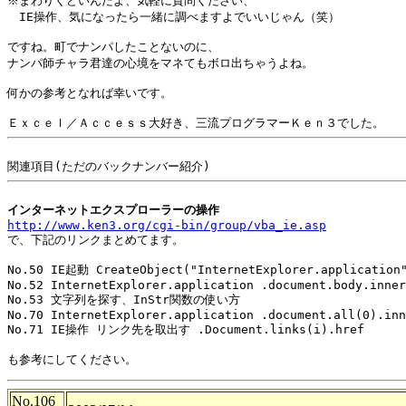
※まわりくどいんだよ、気軽に質問ください、

　IE操作、気になったら一緒に調べますよでいいじゃん（笑）

ですね。町でナンパしたことないのに、

ナンパ師チャラ君達の心境をマネてもボロ出ちゃうよね。

何かの参考となれば幸いです。

インターネットエクスプローラーの操作
http://www.ken3.org/cgi-bin/group/vba_ie.asp

で、下記のリンクまとめてます。

No.50 IE起動 CreateObject("InternetExplorer.application"
No.52 InternetExplorer.application .document.body.inner
No.53 文字列を探す、InStr関数の使い方

No.70 InternetExplorer.application .document.all(0).inn
No.71 IE操作 リンク先を取出す .Document.links(i).href

No.106