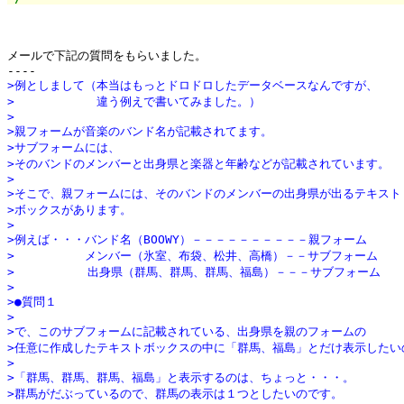
メールで下記の質問をもらいました。

>例としまして（本当はもっとドロドロしたデータベースなんですが、
>　　　　　　　違う例えで書いてみました。）
>
>親フォームが音楽のバンド名が記載されてます。
>サブフォームには、
>そのバンドのメンバーと出身県と楽器と年齢などが記載されています。
>
>そこで、親フォームには、そのバンドのメンバーの出身県が出るテキスト
>ボックスがあります。
>
>例えば・・・バンド名（BOOWY）－－－－－－－－－－親フォーム
>　　　　　　メンバー（氷室、布袋、松井、高橋）－－サブフォーム
>  　　　　　出身県（群馬、群馬、群馬、福島）－－－サブフォーム
>
>●質問１
>
>で、このサブフォームに記載されている、出身県を親のフォームの
>任意に作成したテキストボックスの中に「群馬、福島」とだけ表示したい
>
>「群馬、群馬、群馬、福島」と表示するのは、ちょっと・・・。
>群馬がだぶっているので、群馬の表示は１つとしたいのです。