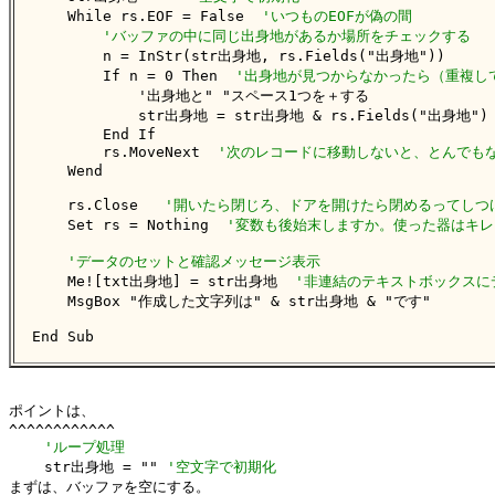
    While rs.EOF = False  
'いつものEOFが偽の間
'バッファの中に同じ出身地があるか場所をチェックする
        n = InStr(str出身地, rs.Fields("出身地"))

        If n = 0 Then  
'出身地が見つからなかったら（重複し
            '出身地と" "スペース1つを＋する

            str出身地 = str出身地 & rs.Fields("出身地") &
        End If

        rs.MoveNext  
'次のレコードに移動しないと、とんでもな
    Wend

    rs.Close   
'開いたら閉じろ、ドアを開けたら閉めるってしつ
    Set rs = Nothing  
'変数も後始末しますか。使った器はキレ
'データのセットと確認メッセージ表示
    Me![txt出身地] = str出身地  
'非連結のテキストボックスに
    MsgBox "作成した文字列は" & str出身地 & "です"

End Sub
ポイントは、

^^^^^^^^^^^^

'ループ処理
    str出身地 = "" 
'空文字で初期化
まずは、バッファを空にする。
