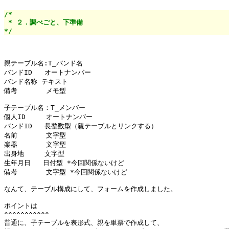
/*

 * ２．調べごと、下準備

*/
親テーブル名:T_バンド名

バンドID   オートナンバー

バンド名称 テキスト

備考       メモ型

子テーブル名：T_メンバー

個人ID     オートナンバー

バンドID   長整数型（親テーブルとリンクする）

名前       文字型

楽器       文字型

出身地     文字型

生年月日   日付型 *今回関係ないけど

備考       文字型 *今回関係ないけど

なんて、テーブル構成にして、フォームを作成しました。

ポイントは

^^^^^^^^^^^

普通に、子テーブルを表形式、親を単票で作成して、
