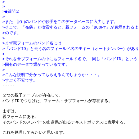
>
>
>●質問２
>
>また、沢山のバンドや歌手をこのデータベースに入力します。
>そこで、「布袋」と検索すると、親フォームの「BOOWY」が表示される
>のです。
>
>まず親フォームのバンド名には
>「バンドID」と云う名のフィールド名の主キー（オートナンバー）があ
>
>それをサブフォームの中にもフィールド名で、 同じ「バンドID」という
>固有のデータで繋がっているです。
>
>こんな説明で分かってもらえるんでしょうか・・・。
>すごく不安です。

-----

２つの親子テーブルが存在して、

バンドIDでつなげた、フォーム・サブフォームが存在する。

まずは、

親フォームにある、

そのバンドのメンバーの出身県が出るテキストボックスに表示する。

これを処理してみたいと思います。
