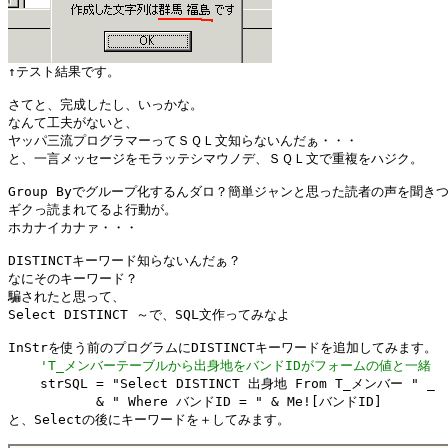
さてと、完成したし、いっかな。

なんて工夫がないと、

ヤッパ三流プログラマーってＳＱＬ文知らないんだぁ・・・

と、一言メッセージをモラッテシマウノデ、ＳＱＬ文で重複をハジク。

Group Byでグループ化するんダロ？簡単ジャンと思った読者の声を聞きつ
ギクっ読まれてるよ行動が。

ホカナイカナァ・・・

DISTINCTキーワード知らないんだぁ？

なにそのキーワード？

騙されたと思って、

Select DISTINCT ～で、SQL文作ってみなよ

InStrを使う前のプログラムにDISTINCTキーワードを追加してみます。

'T_メンバーテーブルから出身地をバンドIDがフォームの値と一緒
    strSQL = "Select DISTINCT 出身地 From T_メンバー " _

           & " Where バンドID = " & Me![バンドID]

と、Selectの後にキーワードを＋してみます。
