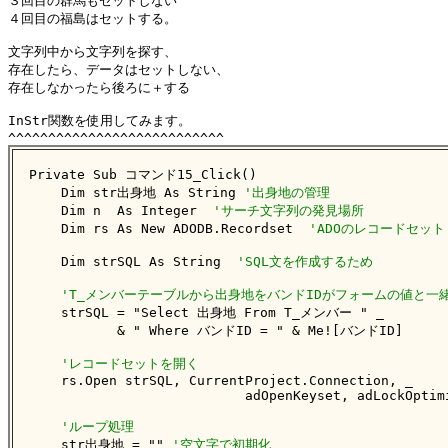
３回目の群馬もセットしない

４回目の福島はセットする。

文字列中から文字列を探す、

存在したら、データはセットしない、

存在しなかったら後ろに＋する

InStr関数を使用してみます。

Private Sub コマンド15_Click()

    Dim str出身地 As String 
'出身地の管理
    Dim n  As Integer  
'サーチ文字列の発見場所
    Dim rs As New ADODB.Recordset  
'ADOのレコードセット
    Dim strSQL As String  
'SQL文を作成するため
'T_メンバーテーブルから出身地をバンドIDがフォームの値と一
    strSQL = "Select 出身地 From T_メンバー " _

           & " Where バンドID = " & Me![バンドID]

'レコードセットを開く
    rs.Open strSQL, CurrentProject.Connection, _

                           adOpenKeyset, adLockOptimi
'ループ処理
    str出身地 = "" 
'空文字で初期化