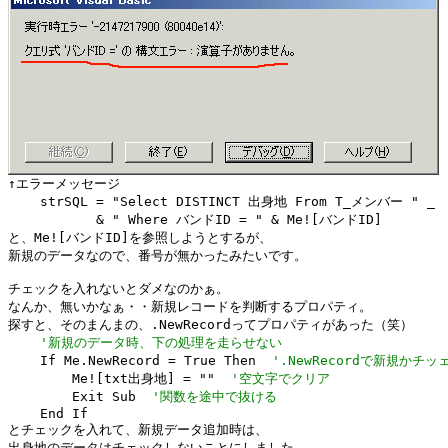
    strSQL = "Select DISTINCT 出身地 From T_メンバー " _

           & " Where バンドID = " & Me![バンドID]

と、Me![バンドID]を参照しようとするが、

新規のデータなので、番号が無かったみたいです。

チェックを入れないとダメなのかぁ。

なんか、無いかなぁ・・新規レコードを判断するプロパティ。

探すと、そのまんまの、.NewRecordってプロパティがあった（笑）

'新規のデータ時、下の処理を走らせない
    If Me.NewRecord = True Then  
'.NewRecordで新規かチ
        Me![txt出身地] = ""  
'空文字でクリア
        Exit Sub  
'関数を途中で抜ける
    End If

とチェックを入れて、新規データ追加時は、

出身地のデータはチェックしないことにしました。
