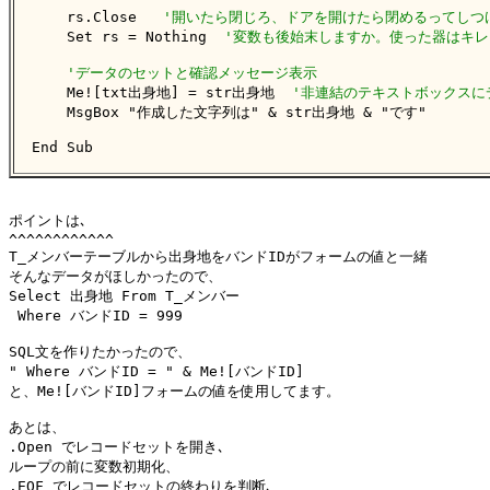
    rs.Close   
'開いたら閉じろ、ドアを開けたら閉めるってしつ
    Set rs = Nothing  
'変数も後始末しますか。使った器はキレ
'データのセットと確認メッセージ表示
    Me![txt出身地] = str出身地  
'非連結のテキストボックスに
    MsgBox "作成した文字列は" & str出身地 & "です"

End Sub
ポイントは､

^^^^^^^^^^^^

T_メンバーテーブルから出身地をバンドIDがフォームの値と一緒

そんなデータがほしかったので、

Select 出身地 From T_メンバー 

 Where バンドID = 999

SQL文を作りたかったので、

" Where バンドID = " & Me![バンドID]

と、Me![バンドID]フォームの値を使用してます。

あとは、

.Open でレコードセットを開き､

ループの前に変数初期化、

.EOF でレコードセットの終わりを判断､
