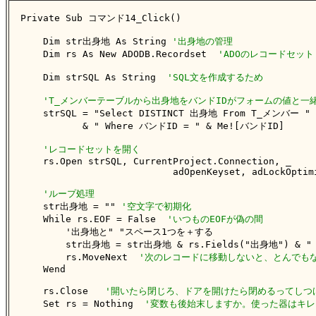
Private Sub コマンド14_Click()

    Dim str出身地 As String 
'出身地の管理
    Dim rs As New ADODB.Recordset  
'ADOのレコードセット
    Dim strSQL As String  
'SQL文を作成するため
'T_メンバーテーブルから出身地をバンドIDがフォームの値と一
    strSQL = "Select DISTINCT 出身地 From T_メンバー " _
           & " Where バンドID = " & Me![バンドID]

'レコードセットを開く
    rs.Open strSQL, CurrentProject.Connection, _

                           adOpenKeyset, adLockOptimi
'ループ処理
    str出身地 = "" 
'空文字で初期化
    While rs.EOF = False  
'いつものEOFが偽の間
        '出身地と" "スペース1つを＋する

        str出身地 = str出身地 & rs.Fields("出身地") & " 
        rs.MoveNext  
'次のレコードに移動しないと、とんでもな
    Wend

    rs.Close   
'開いたら閉じろ、ドアを開けたら閉めるってしつ
    Set rs = Nothing  
'変数も後始末しますか。使った器はキレ