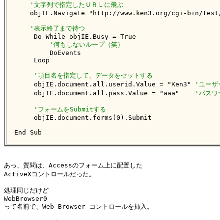
'文字列で指定したＵＲＬに飛ぶ
    objIE.Navigate "http://www.ken3.org/cgi-bin/test/
'表示終了まで待つ
     Do While objIE.Busy = True

'何もしないループ（笑）
         DoEvents

     Loop

'項目名を指定して、データをセットする
     objIE.document.all.userid.Value = "Ken3" 
'ユーザ
     objIE.document.all.pass.Value = "aaa"    
'パスワ
'フォームをSubmitする
     objIE.document.forms(0).Submit

End Sub
あっ、質問は、Accessのフォーム上に配置した

ActiveXコントロールだった。

処理同じだけど

WebBrowser0

って名前で、Web Browser コントロールを挿入。
