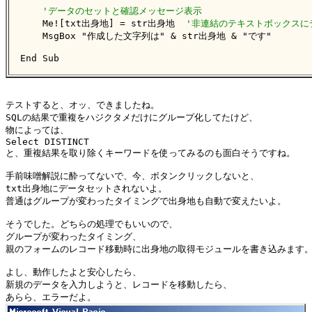
'データのセットと確認メッセージ表示
    Me![txt出身地] = str出身地  
'非連結のテキストボックスに
    MsgBox "作成した文字列は" & str出身地 & "です"

End Sub
テストすると、オッ、できましたね。

SQLの結果で重複をハジクタメだけにグループ化してたけど、

物によっては、

Select DISTINCT

と、重複結果を取り除くキーワードを使ってみるのも面白そうですね。

手前味噌解説に酔ってないで、今、ボタンクリックしないと、

txt出身地にデータセットされないよ。

普通はグループが変わったタイミングで出身地も自動で変えたいよ。

そうでした。どちらの処理でもいいので、

グループが変わったタイミング、

親のフォームのレコード移動時に出身地の取得モジュールを書き込みます。
よし、動作したよと安心したら、

新規のデータを入力しようと、レコードを移動したら、
