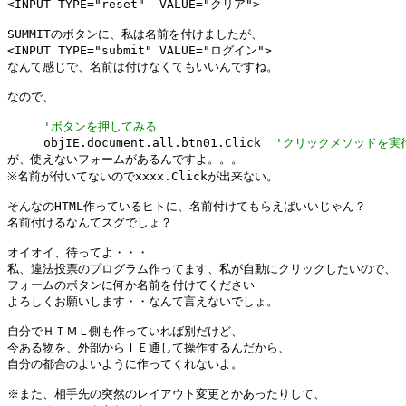
<INPUT TYPE="reset"  VALUE="クリア">

SUMMITのボタンに、私は名前を付けましたが、

<INPUT TYPE="submit" VALUE="ログイン">

なんて感じで、名前は付けなくてもいいんですね。

なので、

'ボタンを押してみる
     objIE.document.all.btn01.Click  
'クリックメソッドを実
が、使えないフォームがあるんですよ。。。

※名前が付いてないのでxxxx.Clickが出来ない。

そんなのHTML作っているヒトに、名前付けてもらえばいいじゃん？

名前付けるなんてスグでしょ？

オイオイ、待ってよ・・・

私、違法投票のプログラム作ってます、私が自動にクリックしたいので、

フォームのボタンに何か名前を付けてください

よろしくお願いします・・なんて言えないでしょ。

自分でＨＴＭＬ側も作っていれば別だけど、

今ある物を、外部からＩＥ通して操作するんだから、

自分の都合のよいように作ってくれないよ。

※また、相手先の突然のレイアウト変更とかあったりして、
