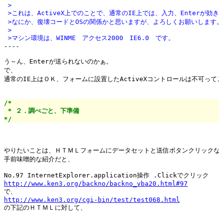
 >
 >これは、ActiveX上でのことで、通常のIE上では、入力、Enterが効
 >なにか、復壊コードとOSの関係かと思いますが、よろしくお願いします
 >
 >マシン環境は、WINME　アクセス2000　IE6.0　です。

----

う～ん、Enterが送られないのかぁ。

で、

通常のIE上はＯＫ、フォームに設置したActiveXコントロールは不可って
/*

 * ２．調べごと、下準備

*/
やりたいことは、ＨＴＭＬフォームにデータセットと送信ボタンクリックな
手前味噌的な紹介だと、

http://www.ken3.org/backno/backno_vba20.html#97
http://www.ken3.org/cgi-bin/test/test068.html

の下記のＨＴＭＬに対して、
