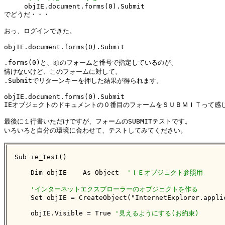
     objIE.document.forms(0).Submit

でどうだ・・・

おっ、ログインできた。

objIE.document.forms(0).Submit

.forms(0)と、頭のフォームと番号で指定しているのが、

情けないけど、このフォームに対して、

.Submitでリターンキーを押した結果が得られます。

objIE.document.forms(0).Submit

IEオブジェクトのドキュメントの０番目のフォームをＳＵＢＭＩＴって感じ
最後に１行書いただけですが、フォームのSUBMITテストです。

いろいろと自分の環境に合わせて、テストしてみてください。

Sub ie_test()

    Dim objIE    As Object  
'ＩＥオブジェクト参照用
'インターネットエクスプローラーのオブジェクトを作る
    Set objIE = CreateObject("InternetExplorer.applic
    objIE.Visible = True 
'見えるようにする(お約束)