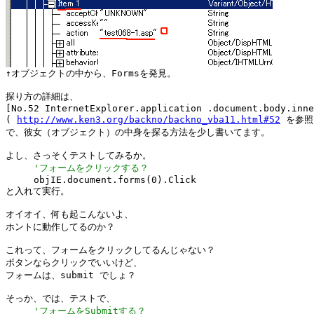
探り方の詳細は、

[No.52 InternetExplorer.application .document.body.inne
( 
http://www.ken3.org/backno/backno_vba11.html#52
 を参照)
で、彼女（オブジェクト）の中身を探る方法を少し書いてます。

よし、さっそくテストしてみるか。

'フォームをクリックする？
     objIE.document.forms(0).Click

と入れて実行。

オイオイ、何も起こんないよ、

ホントに動作してるのか？

これって、フォームをクリックしてるんじゃない？

ボタンならクリックでいいけど、

フォームは、submit でしょ？

そっか、では、テストで、

'フォームをSubmitする？