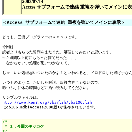
2003/07/14
Access サブフォームで連結 重複を弾いてメインに
＜Access サブフォームで連結 重複を弾いてメインに表示＞
どうも、三流プログラマーのＫｅｎ３です。

今回は、

読者よりもらった質問をまたまた、処理してみたいと思います。

※２週間以上前にもらった質問だった、、、

　なかなかいい処理が思いつかなくて。

じゃ、いい処理思いついたのかよ！といわれると、ドロドロした逃げ手なん
いつものように、たいした解説、回答内容じゃないので、

暇つぶしに休み時間などに拾い読みしてください。

http://www.ken3.org/vba/lzh/vba106.lzh

にdb106.mdb(Access2000版)が保存されています。

/*

 * １．今回のキッカケ

*/