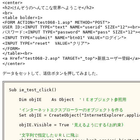
<center>

<h2>けんぞうのへんてこな世界へようこそ</h2>

<br>

<table bolder=1>

<FORM ACTION="test068-1.asp" METHOD="POST">

USER ID:<INPUT TYPE="text" NAME="userid" SIZE="12"><br>

パスワード:<INPUT TYPE="password" NAME="pass" SIZE="12"><
<INPUT TYPE="submit" NAME="btn01" VALUE="ログイン">

<INPUT TYPE="reset"  VALUE="クリア">

</FORM>

</table><br>

<a Href="test068-2.asp" TARGET="_top">新規ユーザー登録</a><
</center>

データをセットして、送信ボタンを押してみました。

Sub ie_test_click()

    Dim objIE    As Object  
'ＩＥオブジェクト参照用
'インターネットエクスプローラーのオブジェクトを作る
    Set objIE = CreateObject("InternetExplorer.applic
    objIE.Visible = True 
'見えるようにする(お約束)
'文字列で指定したＵＲＬに飛ぶ