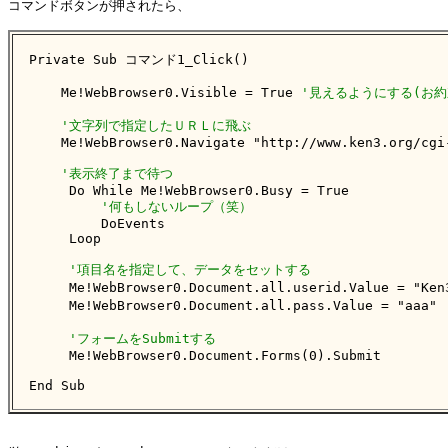
コマンドボタンが押されたら、

Private Sub コマンド1_Click()

    Me!WebBrowser0.Visible = True 
'見えるようにする(お約
'文字列で指定したＵＲＬに飛ぶ
    Me!WebBrowser0.Navigate "http://www.ken3.org/cgi-
'表示終了まで待つ
     Do While Me!WebBrowser0.Busy = True

'何もしないループ（笑）
         DoEvents

     Loop

'項目名を指定して、データをセットする
     Me!WebBrowser0.Document.all.userid.Value = "Ken
     Me!WebBrowser0.Document.all.pass.Value = "aaa" 
'フォームをSubmitする
     Me!WebBrowser0.Document.Forms(0).Submit

End Sub