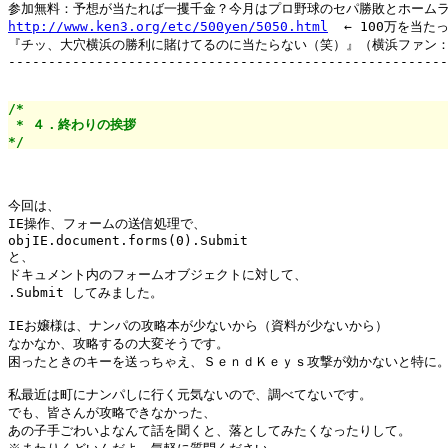
http://www.ken3.org/etc/500yen/5050.html
  ← 100万を当た
『チッ、大穴横浜の勝利に賭けてるのに当たらない（笑）』（横浜ファン：3
-------------------------------------------------------
/*

 * ４．終わりの挨拶

*/
今回は、

IE操作、フォームの送信処理で、

objIE.document.forms(0).Submit

と、

ドキュメント内のフォームオブジェクトに対して、

.Submit してみました。

IEお嬢様は、ナンパの攻略本が少ないから（資料が少ないから）

なかなか、攻略するの大変そうです。

困ったときのキーを送っちゃえ、ＳｅｎｄＫｅｙｓ攻撃が効かないと特に。
私最近は町にナンパしに行く元気ないので、調べてないです。

でも、皆さんが攻略できなかった、

あの子手ごわいよなんて話を聞くと、落としてみたくなったりして。
