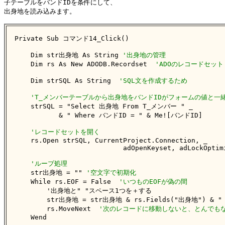
子テーブルをバンドIDを条件にして、

出身地を読み込みます。

Private Sub コマンド14_Click()

    Dim str出身地 As String 
'出身地の管理
    Dim rs As New ADODB.Recordset  
'ADOのレコードセット
    Dim strSQL As String  
'SQL文を作成するため
'T_メンバーテーブルから出身地をバンドIDがフォームの値と一
    strSQL = "Select 出身地 From T_メンバー " _

           & " Where バンドID = " & Me![バンドID]

'レコードセットを開く
    rs.Open strSQL, CurrentProject.Connection, _

                           adOpenKeyset, adLockOptimi
'ループ処理
    str出身地 = "" 
'空文字で初期化
    While rs.EOF = False  
'いつものEOFが偽の間
        '出身地と" "スペース1つを＋する

        str出身地 = str出身地 & rs.Fields("出身地") & " "
        rs.MoveNext  
'次のレコードに移動しないと、とんでもな
    Wend
