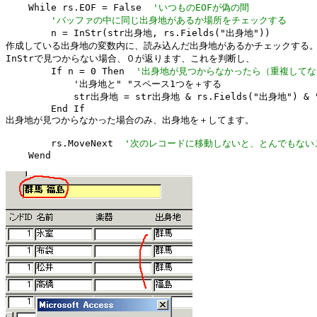
    While rs.EOF = False  
'いつものEOFが偽の間
'バッファの中に同じ出身地があるか場所をチェックする
        n = InStr(str出身地, rs.Fields("出身地"))

作成している出身地の変数内に、読み込んだ出身地があるかチェックする。
InStrで見つからない場合、０が返ります、これを判断し、

        If n = 0 Then  
'出身地が見つからなかったら（重複してな
            '出身地と" "スペース1つを＋する

            str出身地 = str出身地 & rs.Fields("出身地") & "
        End If

出身地が見つからなかった場合のみ、出身地を＋してます。

        rs.MoveNext  
'次のレコードに移動しないと、とんでもない
    Wend
