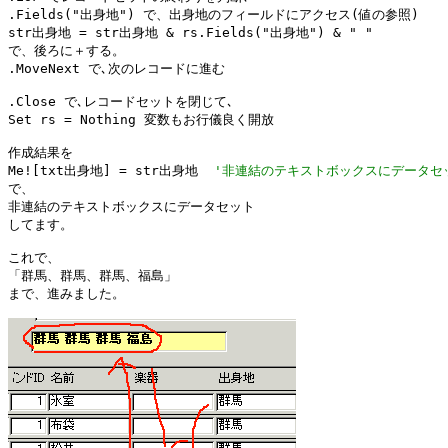
.Fields("出身地") で、出身地のフィールドにアクセス(値の参照)

str出身地 = str出身地 & rs.Fields("出身地") & " "

で、後ろに＋する。

.MoveNext で､次のレコードに進む

.Close で､レコードセットを閉じて､

Set rs = Nothing 変数もお行儀良く開放

作成結果を

Me![txt出身地] = str出身地  
'非連結のテキストボックスにデータセ
で、

非連結のテキストボックスにデータセット

してます。

これで、

「群馬、群馬、群馬、福島」

まで、進みました。
