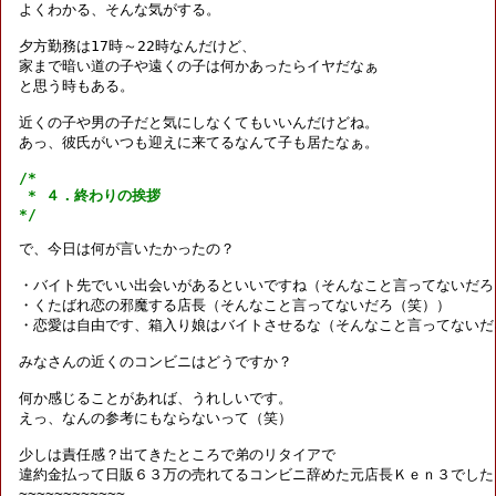
よくわかる、そんな気がする。

夕方勤務は17時～22時なんだけど、

家まで暗い道の子や遠くの子は何かあったらイヤだなぁ

と思う時もある。

近くの子や男の子だと気にしなくてもいいんだけどね。

あっ、彼氏がいつも迎えに来てるなんて子も居たなぁ。

/*

 * ４．終わりの挨拶

*/
で、今日は何が言いたかったの？

・バイト先でいい出会いがあるといいですね（そんなこと言ってないだろ（
・くたばれ恋の邪魔する店長（そんなこと言ってないだろ（笑））

・恋愛は自由です、箱入り娘はバイトさせるな（そんなこと言ってないだろ
みなさんの近くのコンビニはどうですか？

何か感じることがあれば、うれしいです。

えっ、なんの参考にもならないって（笑）

少しは責任感？出てきたところで弟のリタイアで

違約金払って日販６３万の売れてるコンビニ辞めた元店長Ｋｅｎ３でした（
~~~~~~~~~~~~
