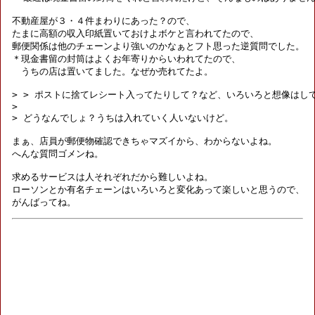
不動産屋が３・４件まわりにあった？ので、

たまに高額の収入印紙置いておけよボケと言われてたので、

郵便関係は他のチェーンより強いのかなぁとフト思った逆質問でした。

＊現金書留の封筒はよくお年寄りからいわれてたので、

　うちの店は置いてました。なぜか売れてたよ。

> > ポストに捨てレシート入ってたりして？など、いろいろと想像はして
> 

> どうなんでしょ？うちは入れていく人いないけど。

まぁ、店員が郵便物確認できちゃマズイから、わからないよね。

へんな質問ゴメンね。

求めるサービスは人それぞれだから難しいよね。

ローソンとか有名チェーンはいろいろと変化あって楽しいと思うので、
