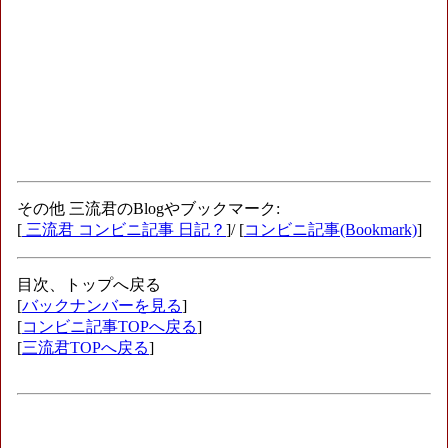
その他 三流君のBlogやブックマーク:
[
三流君 コンビニ記事 日記？
]/ [
コンビニ記事(Bookmark)
]
目次、トップへ戻る
[
バックナンバーを見る
]
[
コンビニ記事TOPへ戻る
]
[
三流君TOPへ戻る
]