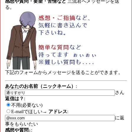
感想や質問・要望・苦情など
三流君へメッセージを送
る。
下記のフォームからメッセージを送ることができます。
あなたのお名前（ニックネーム）
:
さん
返信は？
:
不用(必要ない)
E-mailでほしい→
アドレス
:
に返
事をもらいたい
感想や質問↓
: