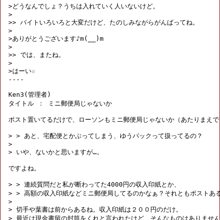
>どうなんでしょ？うちは入れていく人いないけど。

>

>> バイトいろいろと大変だけど、たのしみながらがんばってね。

>

>ありがとうございます♪m(__)m 

>

>> では、またね。

>

>はーい☆

----

Ken3(管理者) 

タイトル ： ミニ郵便局じゃないか 

ポスト置いてるだけで、ローソンもミニ郵便局じゃないか（あたりまえでし
> > あと、宅配便とかぶってしまう、ゆうパックって扱ってるの？

> 

> いや、ないかと思いますが…。

ですよね。

> > 連続質問だと私が断わってた4000円の収入印紙とか、

> > 高額の収入印紙などミニ郵便局してるのかなぁ？それともポストある
> 

> 切手や葉書は前からあるね。収入印紙は２００円のだけ。

> 最近は現金書留の封筒をくれと言われたけど、そんなものはありません