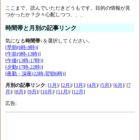
ここまで、読んでいただきどうもです。目的の情報が見
つかったか？少々心配しつつ、、、
時間帯と月別の記事リンク
気になる
時間帯
↓を選択してください。
[
早朝(6時-9時)
]
[
午前(9時-13時)
]
[
午後(13時-17時)
]
[
夕勤(17時-22時)
]
[
夜勤・深夜(22時-翌朝6時)
]
月別の記事リンク
: [
1月
]/ [
2月
]/ [
3月
]/ [
4月
]/ [
5月
]/ [
6月
]/ [
7
月
]/ [
8月
]/ [
9月
]/ [
10月
]/ [
11月
]/ [
12月
]
広告: