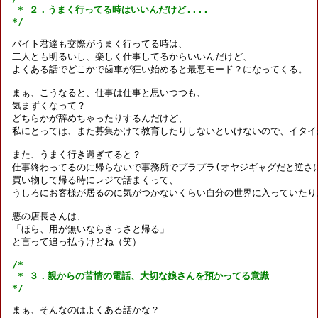
 * ２．うまく行ってる時はいいんだけど....

*/
バイト君達も交際がうまく行ってる時は、

二人とも明るいし、楽しく仕事してるからいいんだけど、

よくある話でどこかで歯車が狂い始めると最悪モード？になってくる。

まぁ、こうなると、仕事は仕事と思いつつも、

気まずくなって？

どちらかが辞めちゃったりするんだけど、

私にとっては、また募集かけて教育したりしないといけないので、イタイか
また、うまく行き過ぎてると？

仕事終わってるのに帰らないで事務所でプラプラ(オヤジギャグだと逆さに
買い物して帰る時にレジで話まくって、

うしろにお客様が居るのに気がつかないくらい自分の世界に入っていたり。
悪の店長さんは、

「ほら、用が無いならさっさと帰る」

と言って追っ払うけどね（笑）

/*

 * ３．親からの苦情の電話、大切な娘さんを預かってる意識

*/
まぁ、そんなのはよくある話かな？
