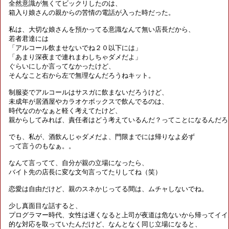
全然意識が無くてビックリしたのは、

箱入り娘さんの親からの苦情の電話が入った時だった。

私は、大切な娘さんを預かってる意識なんて無い店長だから、

若者君達には

「アルコール飲ませないでね２０以下には」

「あまり深夜まで連れまわしちゃダメだよ」

ぐらいにしか言ってなかったけど、

そんなこと右から左で無理なんだろうねキット。

制服姿でアルコールはサスガに飲まないだろうけど、

未成年が居酒屋やカラオケボックスで飲んでるのは、

時代なのかなぁと軽く考えてたけど、

親からしてみれば、責任者はどう考えているんだ？ってことになるんだろう
でも、私が、酒飲んじゃダメだよ、門限までには帰りなよ必ず

って言うのもなぁ。。

なんて言ってて、自分が親の立場になったら、

バイト先の店長に変な文句言ってたりしてね（笑）

恋愛は自由だけど、親のスネかじってる間は、ムチャしないでね。

少し真面目な話すると、

プログラマー時代、女性は遅くなると上司が夜道は危ないから帰ってイイよ
的な対応を取っていたんだけど、なんとなく同じ立場になると、
