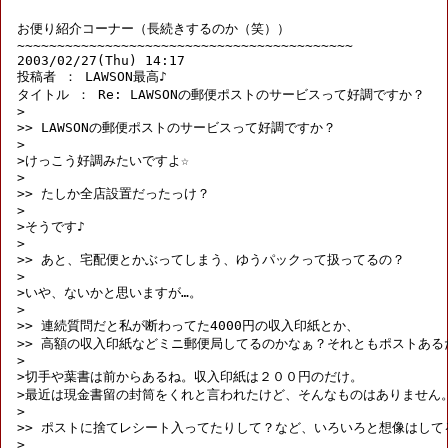
お便り紹介コーナー（長続きするのか（笑））

~~~~~~~~~~~~~~~~~~~~~~~~~~~~~~~~~~~~~~~~~~

2003/02/27(Thu) 14:17 

投稿者 ： LAWSON最高♪ 

タイトル ： Re: LAWSONの郵便ポストのサービスって好調ですか？ 

>

>> LAWSONの郵便ポストのサービスって好調ですか？

>

>けっこう好調みたいですよ☆

>

>> たしか全店設置だったっけ？

>

>そうです♪

>

>> あと、宅配便とかぶってしまう、ゆうパックって扱ってるの？

>

>いや、ないかと思いますが…。

>

>> 連続質問だと私が断わってた4000円の収入印紙とか、

>> 高額の収入印紙などミニ郵便局してるのかなぁ？それともポストあるだ
>

>切手や葉書は前からあるね。収入印紙は２００円のだけ。

>最近は現金書留の封筒をくれと言われたけど、そんなものはありません。
>

>> ポストに捨てレシート入ってたりして？など、いろいろと想像はしてる
>
