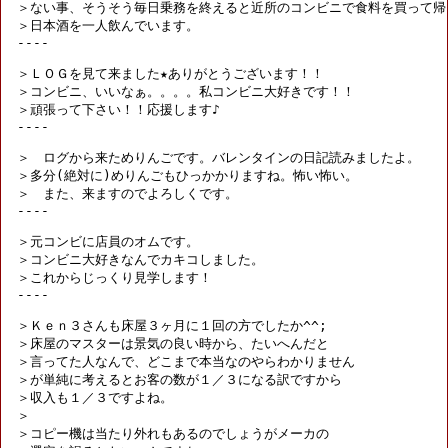
＞ない事、そうそう毎日乗務を終えると近所のコンビニで食料を買って帰り
＞日本酒を一人飲んでいます。

----

＞ＬＯＧを見て来ました★ありがとうございます！！

＞コンビニ、いいなぁ。。。。私コンビニ大好きです！！

＞頑張って下さい！！応援します♪

----

＞　ログから来ためりんごです。バレンタインの日記読みましたよ。

＞多分(絶対に)めりんごもひっかかりますね。怖い怖い。

＞　また、来ますのでよろしくです。

----

＞元コンビに店員のオムです。

＞コンビニ大好きなんでカキコしました。

＞これからじっくり見学します！

----

＞Ｋｅｎ３さんも床屋３ヶ月に１回の方でしたか^^;

＞床屋のマスターは景気の良い時から、たいへんだと

＞言ってた人なんで、どこまで本当なのやらわかりません

＞が単純に考えるとお客の数が１／３になる訳ですから

＞収入も１／３ですよね。

＞

＞コピー機は当たり外れもあるのでしょうがメーカの
