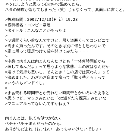
ネタにしようと思って心の中で温めてたら、

ネタの鮮度が落ちてしまった（笑）じゃなくって、真面目に書くと。

>投稿時間：2002/12/13(Fri) 19:23

>投稿者名：コンビニ常連

>タイトル：こんなことがあったよ

>

>３週間くらい前なんですけど、帰り道寒くってコンビニで

>肉まん買ったんです。そのときは別に何とも思わないで

>家に帰って暖房つけて袋を開けてみたら・・・

>

>中身は肉まんは肉まんなんだけども「一体何時間前から

>蒸してるんだよ」って思うような状態。上の皮はなんだか

>溶けて気持ち悪いし。そんとき「この店では買わん」って

>決めました。わざわざ店まで戻って「取り替えろ」って

>いうのもメンドイし。

>

>まぁ売れる時間帯とか売れない時間帯とかいろいろあると

>思うけど、マックみたいに「○○過ぎたら廃棄」みたいな

>マニュアルってないんですかねぇ？

----

肉まんとは、似ても似つかない、

ベチャベチャまんだったのかぁ。

ありがちだよね（おいおい、あっちゃいけないでしょ）
