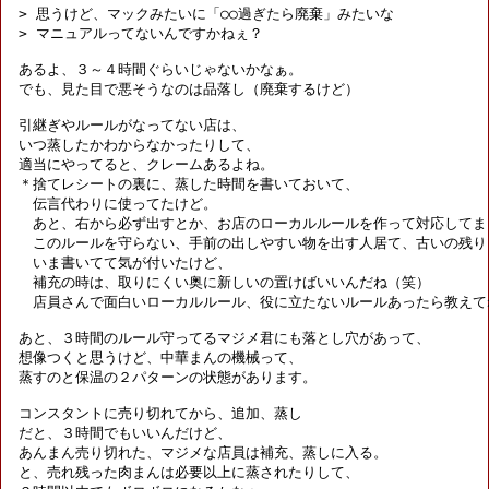
> 思うけど、マックみたいに「○○過ぎたら廃棄」みたいな

> マニュアルってないんですかねぇ？

あるよ、３～４時間ぐらいじゃないかなぁ。

でも、見た目で悪そうなのは品落し（廃棄するけど）

引継ぎやルールがなってない店は、

いつ蒸したかわからなかったりして、

適当にやってると、クレームあるよね。

＊捨てレシートの裏に、蒸した時間を書いておいて、

　伝言代わりに使ってたけど。

　あと、右から必ず出すとか、お店のローカルルールを作って対応してまし
　このルールを守らない、手前の出しやすい物を出す人居て、古いの残りも
　いま書いてて気が付いたけど、

　補充の時は、取りにくい奥に新しいの置けばいいんだね（笑）

　店員さんで面白いローカルルール、役に立たないルールあったら教えてね
あと、３時間のルール守ってるマジメ君にも落とし穴があって、

想像つくと思うけど、中華まんの機械って、

蒸すのと保温の２パターンの状態があります。

コンスタントに売り切れてから、追加、蒸し

だと、３時間でもいいんだけど、

あんまん売り切れた、マジメな店員は補充、蒸しに入る。

と、売れ残った肉まんは必要以上に蒸されたりして、
