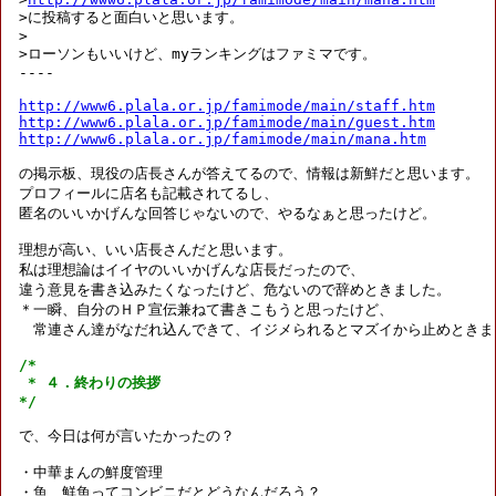
>に投稿すると面白いと思います。

>

>ローソンもいいけど、myランキングはファミマです。

----

http://www6.plala.or.jp/famimode/main/staff.htm
http://www6.plala.or.jp/famimode/main/guest.htm
http://www6.plala.or.jp/famimode/main/mana.htm
の掲示板、現役の店長さんが答えてるので、情報は新鮮だと思います。

プロフィールに店名も記載されてるし、

匿名のいいかげんな回答じゃないので、やるなぁと思ったけど。

理想が高い、いい店長さんだと思います。

私は理想論はイイヤのいいかげんな店長だったので、

違う意見を書き込みたくなったけど、危ないので辞めときました。

＊一瞬、自分のＨＰ宣伝兼ねて書きこもうと思ったけど、

　常連さん達がなだれ込んできて、イジメられるとマズイから止めときまし
/*

 * ４．終わりの挨拶

*/
で、今日は何が言いたかったの？

・中華まんの鮮度管理

・魚、鮮魚ってコンビニだとどうなんだろう？
