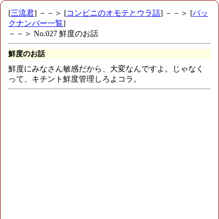
[
三流君
] －－＞ [
コンビニのオモテとウラ話
] －－＞ [
バッ
クナンバー一覧
]
－－＞ No.027 鮮度のお話
鮮度のお話
鮮度にみなさん敏感だから、大変なんですよ。じゃなく
って、キチント鮮度管理しろよコラ。