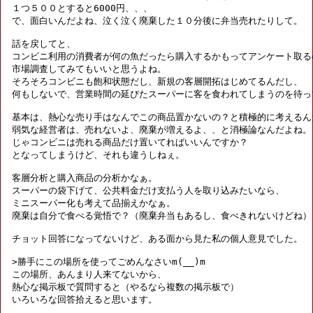
１つ５００とすると6000円、、、

で、面白いんだよね、泣く泣く廃棄した１０分後に弁当売れたりして。

話を戻してと、

コンビニ利用の消費者が何の魚だったら購入するかもってアンケート取るの
市場調査してみてもいいと思うよね。

そろそろコンビニも飽和状態だし、新規の客層開拓はじめてるんだし、

何もしないで、営業時間の延びたスーパーに客を食われてしまうのを待っ
基本は、熱心な売り手はなんでこの商品置かないの？と積極的に考えるんだ
弱気な経営者は、売れないよ、廃棄が増えるよ、、と消極論なんだよね。

じゃコンビニは売れる商品だけ置いてればいいんですか？

となってしまうけど、それも違うしねぇ。

客層分析と購入商品の分析かなぁ。

スーパーの袋下げて、公共料金だけ支払う人を取り込みたいなら、

ミニスーパー化も考えて品揃えかなぁ。

廃棄は自分で食べる覚悟で？（廃棄弁当もあるし、食べきれないけどね）

チョット回答になってないけど、ある面から見た私の個人意見でした。

>勝手にこの場所を使ってごめんなさいm(__)m

この場所、あんまり人来てないから、

熱心な掲示板で質問すると（やるなら複数の掲示板で）

いろいろな回答拾えると思います。
