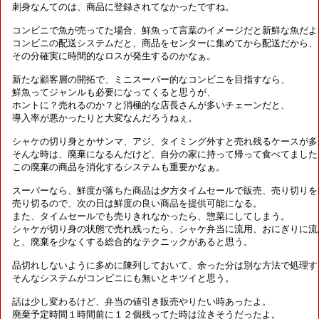
刺身なんてのは、商品に登録されてなかったですね。

コンビニで魚が売ってた場合、鮮魚って言葉のイメージだと新鮮な魚だよね
コンビニの配送システムだと、商品をセンターに集めてから配送だから、

その分確実に時間的なロスが発生するのかなぁ。

新たな顧客層の開拓で、ミニスーパー的なコンビニを目指すなら、

鮮魚ってジャンルも必要になってくると思うが、

ホントに？売れるのか？と消極的な店長さんが多いチェーンだと、

導入率が悪かったりと大変なんだろうねぇ。

シャケの切り身とかサンマ、アジ、タイミング外すと売れ残るケースが多か
そんな時は、廃棄になるんだけど、自分の家に持って帰って食べてました。
この廃棄の商品を消化するシステムも重要かなぁ。

スーパーなら、鮮度が落ちた商品は夕方タイムセールで販売、売り切りを目
売り切るので、次の日は鮮度の良い商品を提供可能になる。

また、タイムセールでも売りきれなかったら、惣菜にしてしまう。

シャケが切り身の状態で売れ残ったら、シャケ弁当に流用、おにぎりに流用
と、廃棄を少なくする総合的なテクニックがあると思う。

品切れしないように多めに陳列しておいて、余った分は別な方法で処理する
そんなシステムがコンビニにも無いとキツイと思う。

話は少し変わるけど、弁当の値引き販売やりたい時あったよ。

廃棄予定時間１時間前に１２個残ってた時は泣きそうだったよ。
