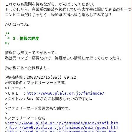
これからも疑問を持ちながら、がんばってください。

もしかしたら、商業系の経済を勉強している大学生に聞いてみるのも一つの
コンビニ系だけじゃなく、経済系の掲示板も荒らしてみては？

がんばってね。

/*

 * ３．情報の鮮度

*/
情報にも鮮度ってのがあって、

私は元コンビニ店長なので、鮮度が古い情報しか持ってなかったり。

掲示板にあった投稿より、

>投稿時間：2003/02/15(Sat) 09:22

>投稿者名：ファミリーマート常連

>Ｅメール：

>ＵＲＬ　：
http://www6.plala.or.jp/famimode/
>タイトル：Re: 皆さんにお聞きしたいのですが…

>

>ファミリーマート常連のちび助です。

>

>ファミリーマートなら

>
http://www6.plala.or.jp/famimode/main/staff.htm
>
http://www6.plala.or.jp/famimode/main/guest.htm
>
http://www6.plala.or.jp/famimode/main/mana.htm