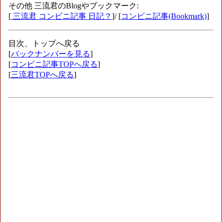
その他 三流君のBlogやブックマーク:
[
三流君 コンビニ記事 日記？
]/ [
コンビニ記事(Bookmark)
]
目次、トップへ戻る
[
バックナンバーを見る
]
[
コンビニ記事TOPへ戻る
]
[
三流君TOPへ戻る
]