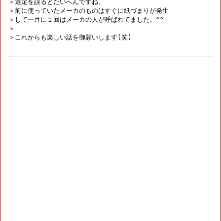
＞選定を誤るとたいへんですね。

＞前に使っていたメーカのものはすぐに紙づまりが発生

＞して一月に１回はメーカの人が呼ばれてました。^^

＞

＞これからも楽しい話を御願いします(笑)
