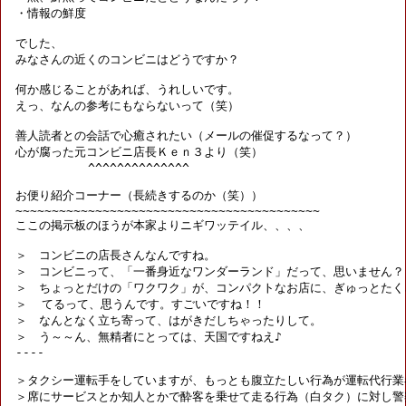
・情報の鮮度

でした、

みなさんの近くのコンビニはどうですか？

何か感じることがあれば、うれしいです。

えっ、なんの参考にもならないって（笑）

善人読者との会話で心癒されたい（メールの催促するなって？）

心が腐った元コンビニ店長Ｋｅｎ３より（笑）

          ^^^^^^^^^^^^^^

お便り紹介コーナー（長続きするのか（笑））

~~~~~~~~~~~~~~~~~~~~~~~~~~~~~~~~~~~~~~~~~~

ここの掲示板のほうが本家よりニギワッテイル、、、、

＞　コンビニの店長さんなんですね。

＞　コンビニって、「一番身近なワンダーランド」だって、思いません？

＞　ちょっとだけの「ワクワク」が、コンパクトなお店に、ぎゅっとたくさ
＞  てるって、思うんです。すごいですね！！

＞　なんとなく立ち寄って、はがきだしちゃったりして。

＞　う～～ん、無精者にとっては、天国ですねえ♪

----

＞タクシー運転手をしていますが、もっとも腹立たしい行為が運転代行業者
＞席にサービスとか知人とかで酔客を乗せて走る行為（白タク）に対し警察