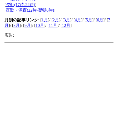
[
夕勤(17時-22時)
]
[
夜勤・深夜(22時-翌朝6時)
]
月別の記事リンク
: [
1月
]/ [
2月
]/ [
3月
]/ [
4月
]/ [
5月
]/ [
6月
]/ [
7
月
]/ [
8月
]/ [
9月
]/ [
10月
]/ [
11月
]/ [
12月
]
広告: