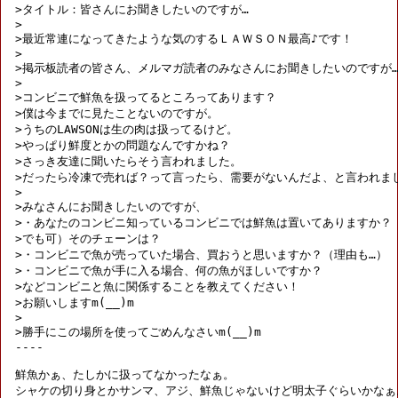
>タイトル：皆さんにお聞きしたいのですが…

>

>最近常連になってきたような気のするＬＡＷＳＯＮ最高♪です！

>

>掲示板読者の皆さん、メルマガ読者のみなさんにお聞きしたいのですが…
>

>コンビニで鮮魚を扱ってるところってあります？

>僕は今までに見たことないのですが。

>うちのLAWSONは生の肉は扱ってるけど。

>やっぱり鮮度とかの問題なんですかね？

>さっき友達に聞いたらそう言われました。

>だったら冷凍で売れば？って言ったら、需要がないんだよ、と言われまし
>

>みなさんにお聞きしたいのですが、

>・あなたのコンビニ知っているコンビニでは鮮魚は置いてありますか？（
>でも可）そのチェーンは？

>・コンビニで魚が売っていた場合、買おうと思いますか？（理由も…）

>・コンビニで魚が手に入る場合、何の魚がほしいですか？

>などコンビニと魚に関係することを教えてください！

>お願いしますm(__)m

>

>勝手にこの場所を使ってごめんなさいm(__)m

----

鮮魚かぁ、たしかに扱ってなかったなぁ。

シャケの切り身とかサンマ、アジ、鮮魚じゃないけど明太子ぐらいかなぁ。