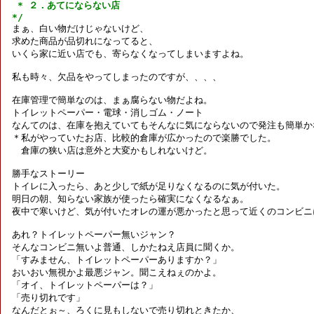
 * ２．あてにならない店

*/

まぁ、白い物だけじゃないけど、

求めた商品が品切れになってると、

いくら家に近い店でも、寄らなくなってしまいますよね。

私も時々、欠品をやってしまったのですが、、、、

在庫管理で簡単なのは、まぁ腐らない物だよね。

トイレットペーパー・電球・消しゴム・ノート

なんてのは、在庫を抱えていてもそんなに気にならないので発注も簡単かな
＊私がやっていたお店、比較的倉庫が広かったので楽勝でした。

　倉庫の狭い店は意外と大変かもしれないけど。

勝手なストーリー

トイレに入ったら、あと少しで紙が足りなくなるのに気が付いた。

明日の朝、知らない家族が使ったら確実になくなるなぁ。

夜中で寒いけど、気が付いたオレの運が悪かったと思って近くのコンビニに
あれ？トイレットペーパー無いジャン？

そんなコンビニ無いよ普通、しかたねえ店員に聞くか。

「すみません、トイレットペーパーありますか？」

おいおい無視かよ最悪ジャン。聞こえねぇのかよ。

「オイ、トイレットペーパーは？」

「売り切れです」

なんだとぉ～、ろくに見もしないで売り切れときたか、
