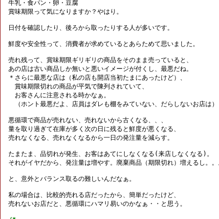
牛乳・食パン・卵・豆腐

賞味期限って気になりますか？やはり。

日付を確認したり、後ろから取ったりする人が多いです。

鮮度や安全性って、消費者が求めているとあらためて思いました。

売れ残って、賞味期限ギリギリの商品をそのまま売っていると、

あの店は古い商品しか無いと悪いイメージが付くし、最悪だね。

＊さらに最悪な店は（私の店も開店当初たまにあったけど）、

　賞味期限切れの商品が平気で陳列されていて、

　お客さんに注意される時かなぁ。

　（ホント最悪だよ、店員はダレも棚をみていない、だらしないお店は）

悪循環で商品が売れない、売れないから古くなる、、、

量を取り過ぎて在庫が多く次の日に残ると鮮度が悪くなる、

売れなくなる、売れなくなるから一日の発注量を減らす。

たまたま、品切れが発生、お客はあてにしなくなる(来店しなくなる)。

それがイヤだから、発注量は増やす。廃棄商品（期限切れ）増えるし。。。
と、意外とバランス取るの難しいんだなぁ。

私の場合は、比較的売れる店だったから、簡単だったけど、

売れないお店だと、悪循環にハマリ易いのかなぁ・・と思う。
