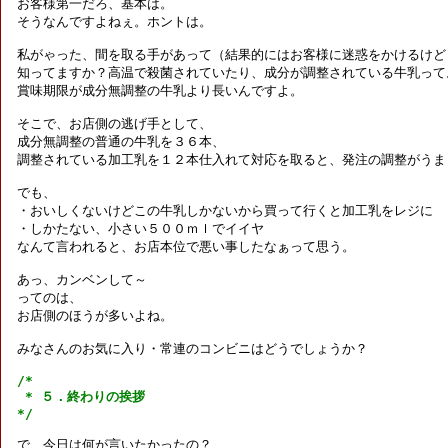
お客様第一だろ、基本は。

そうなんですよねぇ。ホントは。

私がゃった、間を取る手があって（結果的にはお客様に迷惑をかけるけど）
知ってますか？高温で殺菌されていたり、成分が調整されている牛乳って。
賞味期限が成分無調整の牛乳より長いんですよ。

そこで、お店側の逃げ手として、

成分無調整の普通の牛乳を３６本、

調整されている加工乳を１２本仕入れて対応を取ると、発注の調整がうまく
でも、

・おいしくないけどこの牛乳しかないから買って行くと加工乳をレジに

・しかたない、小さい５００ｍｌでイイヤ

なんて言われると、お店本位で悪い事したなぁって思う。

あっ、カンベンして～

ってのは、

お店側のほうが多いよね。

みなさんのお気に入り・常連のコンビニはどうでしょうか？

/*

 * ５．終わりの挨拶

*/
で、今日は何が言いたかったの？
