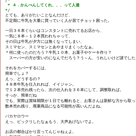
/*

 * ４．かんべんしてくれ、、、って人達

*/

とても、ありがたいことなんだけど、

不定期に牛乳を大量に買っていく人が居てチョット困った。

一日３６本ぐらいはコンスタントに売れてるお店から、

一気に８本～１２本買われちゃって、

その日は牛乳が夕方には無くなってしまい、

スミマセン、スミマセンとあやまりまくったなぁ。

＊何に使ったのだろう？牛乳１０本、お菓子やケーキ作り？

　スーパーの方が安いのになんでだろう？う～ん、うれしいけど謎でした。
それをカバーするには、

簡単でしょ？

えっ、どうするの？

４８本牛乳を仕入れれば、イイジャン。

で１２本売れ残ったら、次の仕入れを３６本にして、調整取れば。

そっか、簡単だね

でも、実際は賞味期限が１日でも離れると、お客さんは新鮮な方から取って
数本売れ残り、廃棄商品になる可能性が高いんだよね。

バカヤロウー

えっ、ビックリしたなぁもう、大声あげないでよ。

お店の都合ばかり言ってんじゃねぇよ。
