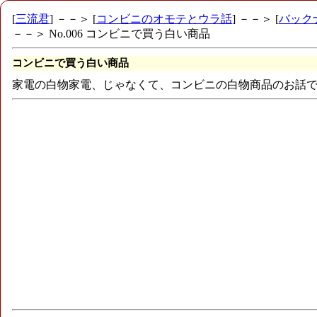
[
三流君
] －－＞ [
コンビニのオモテとウラ話
] －－＞ [
バック
－－＞ No.006 コンビニで買う白い商品
コンビニで買う白い商品
家電の白物家電、じゃなくて、コンビニの白物商品のお話