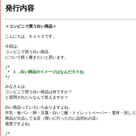
発行内容
＜コンビニで買う白い商品＞
こんにちは、Ｋｅｎ３です。

今回は、

コンビニで買う白い商品

について軽く書きたいと思います。

/*

 * １．白い商品のイメージはなんだろうね

*/
みなさんは、

コンビニで買う白い商品は何ですか？

と質問されたらなんて答えますか？

白い商品っていろいろありますよね、

牛乳・食パン・卵・豆腐・白いご飯・トイレットペーパー・電球・消しゴム
商品が欠品してる店（買いに行ったのに品切れの店）

最悪ですよね。

/*
