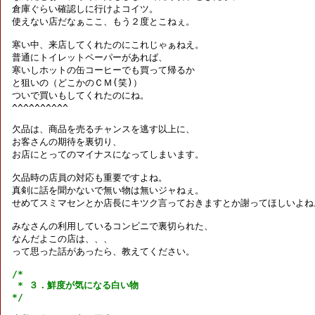
倉庫ぐらい確認しに行けよコイツ。

使えない店だなぁここ、もう２度とこねぇ。

寒い中、来店してくれたのにこれじゃぁねえ。

普通にトイレットペーパーがあれば、

寒いしホットの缶コーヒーでも買って帰るか

と狙いの（どこかのＣＭ(笑)）

ついで買いもしてくれたのにね。

^^^^^^^^^^

欠品は、商品を売るチャンスを逃す以上に、

お客さんの期待を裏切り、

お店にとってのマイナスになってしまいます。

欠品時の店員の対応も重要ですよね。

真剣に話を聞かないで無い物は無いジャねぇ。

せめてスミマセンとか店長にキツク言っておきますとか謝ってほしいよね。
みなさんの利用しているコンビニで裏切られた、

なんだよこの店は、、、

って思った話があったら、教えてください。

/*

 * ３．鮮度が気になる白い物

*/