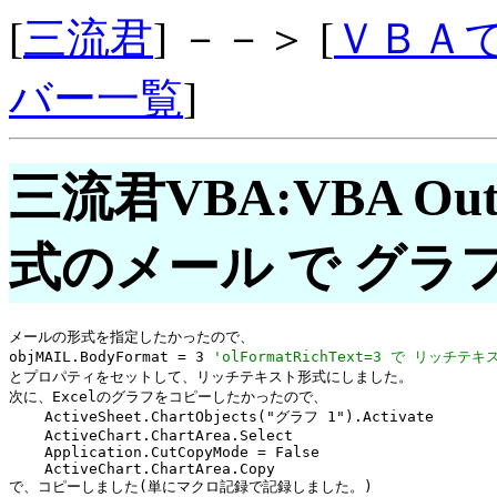
[
三流君
] －－＞ [
ＶＢＡ
バー一覧
]
三流君VBA:VBA O
式のメール で グラ
メールの形式を指定したかったので、

objMAIL.BodyFormat = 3 
'olFormatRichText=3 で リッチテ
とプロパティをセットして、リッチテキスト形式にしました。

次に、Excelのグラフをコピーしたかったので、

    ActiveSheet.ChartObjects("グラフ 1").Activate

    ActiveChart.ChartArea.Select

    Application.CutCopyMode = False

    ActiveChart.ChartArea.Copy

で、コピーしました(単にマクロ記録で記録しました。)
