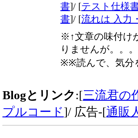
書
]/ [
テスト仕様書
書
]/ [
流れは 入力
※↑文章の味付け
りませんが。。
※※読んで、気分
Blogとリンク
:[
三流君の
プルコード
]/ 広告-[
通販