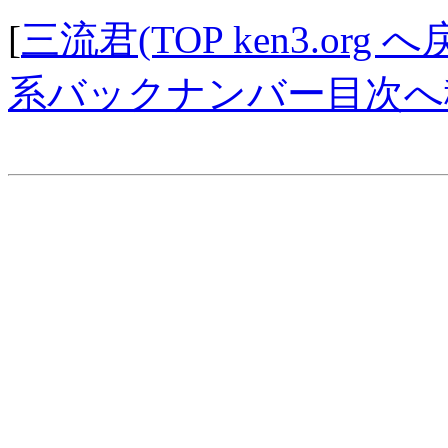
[
三流君(TOP ken3.org へ
系バックナンバー目次へ