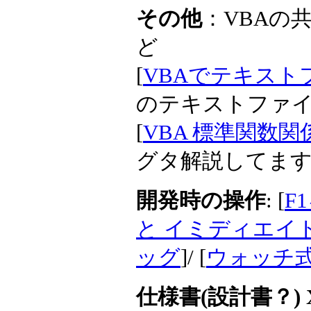
その他
：VBAの
ど
[
VBAでテキストファ
のテキストファ
[
VBA 標準関数
グタ解説してま
開発時の操作
: [
F
と イミディエイ
ッグ
]/ [
ウォッチ式
仕様書(設計書？) 