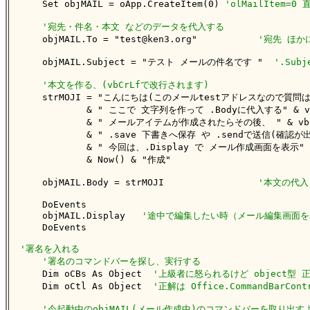
    Set objMAIL = oApp.CreateItem(0) 
'olMailItem
'宛先・件名・本文 などのデータを代入する
    objMAIL.To = "test@ken3.org"           
'宛先 ほかに
    objMAIL.Subject = "テスト メールの件名です "  
'.Su
'本文を作る、(vbCrLfで改行されます)
    strMOJI = "こんにちは(このメールtestアドレスなので質問は別便
            & " ここで 文字列を作って .Bodyに代入する" & vb
            & " メールアイテムが作成されたらその後、 " & vbCr
            & " .save 下書きへ保存 や .sendで送信(確認が出る
            & " 今回は、.Display で メール作成画面を表示" & 
            & Now() & "作成"

    objMAIL.Body = strMOJI                 
'本文の代入
    DoEvents

    objMAIL.Display   
'途中で編集したい時（メール編集画面を
    DoEvents

'署名を入れる
'署名のコマンドバーを探し、実行する
    Dim oCBs As Object  
'上級者に怒られるけど object型 正解は
    Dim oCtl As Object  
'正解は Office.CommandBarCon
'今起動中のobjMAIL(メール作成中)のコマンドバーを取り出す