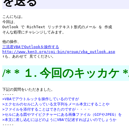
を送る
こんにちは。

今回は、

Outlook で RichText リッチテキスト形式のメール を 作成

そんな処理にチャレンジしてみます。

三流君VBAでOutlookを操作する
http://www.ken3.org/cgi-bin/group/vba_outlook.asp

↑も、あわせて 見てください。
/* * １. 今回のキッカケ *
下記の質問をいただきました。

>VBAでアウトルックを操作しているのですが
>エクセルのセルに入っている文字列をメール本文にすることや
>ファイルを添付することはできたのですが・・・・
>セルにある図やマイピクチャーにある画像ファイル（GIFやJPEG）を
>本文に差し込むにはどのようにVBAで記述すればよいのでしょうか

-----
