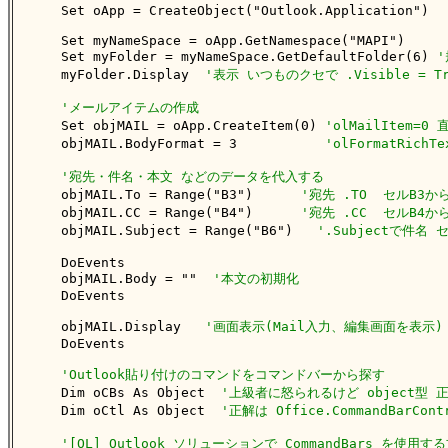
    Set oApp = CreateObject("Outlook.Application")

    Set myNameSpace = oApp.GetNamespace("MAPI")

    Set myFolder = myNameSpace.GetDefaultFolder(6) 
    myFolder.Display  
'表示 いつものクセで .Visible = 
'メールアイテムの作成
    Set objMAIL = oApp.CreateItem(0) 
'olMailItem
    objMAIL.BodyFormat = 3           
'olFormatRic
'宛先・件名・本文 などのデータを代入する
    objMAIL.To = Range("B3")      
'宛先 .TO  セルB3か
    objMAIL.CC = Range("B4")      
'宛先 .CC  セルB4か
    objMAIL.Subject = Range("B6")   
'.Subjectで件名
    DoEvents

    objMAIL.Body = ""  
'本文の初期化
    DoEvents

    objMAIL.Display   
'画面表示(Mail入力、編集画面を表示)
    DoEvents

'Outlook貼り付けのコマンドをコマンドバーから探す
    Dim oCBs As Object  
'上級者に怒られるけど object型 正解は
    Dim oCtl As Object  
'正解は Office.CommandBarCon
'[OL] Outlook ソリューションで CommandBars を使用す