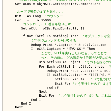
    Set oCBs = objMAIL.GetInspector.CommandBars

'ループで署名の文字を探す、、、
    Dim I As Long  
'カウンター
    For I = 1 To 35000

'コントロール I 番目を取り出す
       Set oCtl = oCBs.FindControl(, I)

       If Not (oCtl Is Nothing) Then  
'オブジェクトが空
'文字列でコマンド名を比較する
            Debug.Print ".Caption " & oCtl.Caption

            If oCtl.Caption = "署名(&S)" Then

'ここで、octlを実行したいなぁ。ってことで
'っと、その前に、どの署名か？判断が必要なの
                Dim oCtlSUB As Object  
'その下を探るの
                For Each oCtlSUB In oCtl.Controls  
                    Debug.Print "sub .Caption" & oCtl
                    If oCtlSUB.Caption = "TESTです。" 
                        oCtlSUB.Execute   
' ↑で見つけ
                        Exit For 
'もう実行したので 抜け
                    End If

                Next

                Exit For  
'もう実行したので 抜ける、これ
            End If

       End If

    Next
