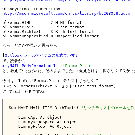
http://msdn.microsoft.com/en-us/library/bb208058.aspx
olFormatHTML        2 HTML format 

olFormatPlain       1 Plain format 

olFormatRichText    3 Rich text format 

olFormatUnspecified 0 Unspecified format 

んっ、どこかで見たと思ったら、

[
Outlook メールアイテムの形式でハマる
]

>myMAIL.BodyFormat = 1 
'olFormatPlain

と、教えていただいた、そのままでした。(覚えとけよ、探さなくて良かった
今回は、1 の olFormatPlain テキストじゃなくて、

3 の olFormatRichText を セット(Rich text format)

に すれば、ＯＫですね。

Sub MAKE_MAIL_ITEM_RichText() 
'リッチテキストのメールを作
    Dim oApp As Object

    Dim myNameSpace As Object

    Dim myFolder As Object
