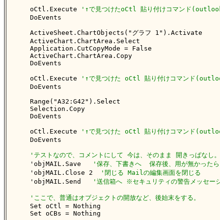
    oCtl.Execute 
'↑で見つけたoCtl 貼り付けコマンド(outlo
    DoEvents

    ActiveSheet.ChartObjects("グラフ 1").Activate

    ActiveChart.ChartArea.Select

    Application.CutCopyMode = False

    ActiveChart.ChartArea.Copy

    DoEvents

    oCtl.Execute 
'↑で見つけた oCtl 貼り付けコマンド(outlo
    DoEvents

    Range("A32:G42").Select

    Selection.Copy

    DoEvents

    oCtl.Execute 
'↑で見つけた oCtl 貼り付けコマンド(outlo
    DoEvents

'テストなので、コメントにして 今は、そのまま 開きっぱなし
    'objMAIL.Save   
'保存、下書きへ  保存後、用が無かったら
    'objMAIL.Close 2  
'閉じる Mailの編集画面を閉じる
    'objMAIL.Send   
'送信箱へ ※セキュリティの警告メッセー
'ここで、普通はオブジェクトの開放など、後始末をする。
    Set oCtl = Nothing

    Set oCBs = Nothing
