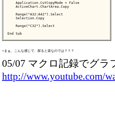
    Application.CutCopyMode = False

    ActiveChart.ChartArea.Copy

    Range("A32:A42").Select

    Selection.Copy

    Range("C32").Select

End Sub
05/07 マクロ記録でグ
http://www.youtube.com