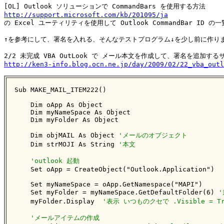
http://support.microsoft.com/kb/201095/ja

の Excel ユーティリティを使用して Outlook CommandBar ID の
↑を参考にして、署名を入れる、そんなテストプログラム↓を少し前に作りま
http://ken3-info.blog.ocn.ne.jp/day/2009/02/22_vba_outl
Sub MAKE_MAIL_ITEM222()

    Dim oApp As Object

    Dim myNameSpace As Object

    Dim myFolder As Object

    Dim objMAIL As Object 
'メールのオブジェクト
    Dim strMOJI As String 
'本文
'outlook 起動
    Set oApp = CreateObject("Outlook.Application")

    Set myNameSpace = oApp.GetNamespace("MAPI")

    Set myFolder = myNameSpace.GetDefaultFolder(6) 
    myFolder.Display  
'表示 いつものクセで .Visible = 
'メールアイテムの作成