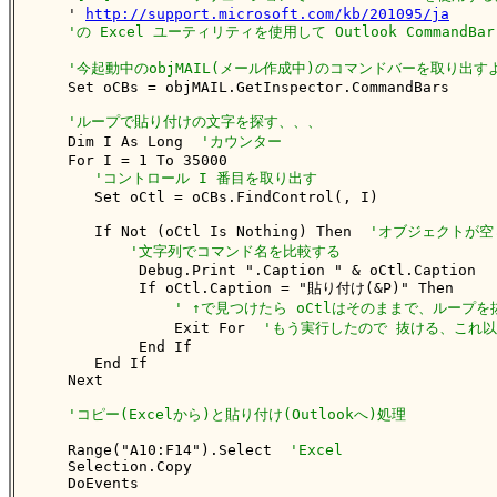
    ' 
http://support.microsoft.com/kb/201095/ja
'の Excel ユーティリティを使用して Outlook Command
'今起動中のobjMAIL(メール作成中)のコマンドバーを取り出す
    Set oCBs = objMAIL.GetInspector.CommandBars

'ループで貼り付けの文字を探す、、、
    Dim I As Long  
'カウンター
    For I = 1 To 35000

'コントロール I 番目を取り出す
       Set oCtl = oCBs.FindControl(, I)

       If Not (oCtl Is Nothing) Then  
'オブジェクトが空
'文字列でコマンド名を比較する
            Debug.Print ".Caption " & oCtl.Caption

            If oCtl.Caption = "貼り付け(&P)" Then

' ↑で見つけたら oCtlはそのままで、ループを
                Exit For  
'もう実行したので 抜ける、これ
            End If

       End If

    Next

'コピー(Excelから)と貼り付け(Outlookへ)処理
    Range("A10:F14").Select  
'Excel
    Selection.Copy

    DoEvents
