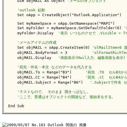
    Dim objMAIL As Object 
'メールのオブジェクト
'outlook 起動
    Set oApp = CreateObject("Outlook.Application")

    Set myNameSpace = oApp.GetNamespace("MAPI")

    Set myFolder = myNameSpace.GetDefaultFolder(6) 
    myFolder.Display  
'表示 いつものクセで .Visible = 
'メールアイテムの作成
    Set objMAIL = oApp.CreateItem(0) 
'olMailItem
    objMAIL.BodyFormat = 3           
'olFormatRic
    objMAIL.Display   
'画面表示(Mail入力、編集画面を表示)
'宛先・件名・本文 などのデータを代入する
    objMAIL.To = Range("B3")      
'宛先 .TO  セルB3か
    objMAIL.CC = Range("B4")      
'宛先 .CC  セルB4か
    objMAIL.Subject = Range("B6")   
'.Subjectで件名
'テストなので、 そのまま 開きっぱなし。
'ここで、普通はオブジェクトの開放など、後始末をする。
End Sub