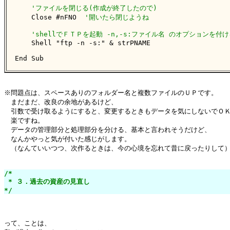
'ファイルを閉じる(作成が終了したので)
    Close #nFNO  
'開いたら閉じようね
'shellでＦＴＰを起動 -n,-s:ファイル名 のオプションを付け
    Shell "ftp -n -s:" & strPNAME

End Sub
※問題点は、スペースありのフォルダー名と複数ファイルのＵＰです。

　まだまだ、改良の余地があるけど、

　引数で受け取るようにすると、変更するときもデータを気にしないでＯＫ
　楽ですね。

　データの管理部分と処理部分を分ける、基本と言われそうだけど、

　なんかやっと気が付いた感じがします。

　（なんていいつつ、次作るときは、今の心境を忘れて昔に戻ったりして）
/*

 * ３．過去の資産の見直し

*/
って、ことは、
