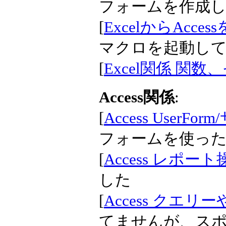
フォームを作成
[
ExcelからAcce
マクロを起動し
[
Excel関係 関数
Access関係
:
[
Access UserF
フォームを使っ
[
Access レポート
した
[
Access クエ
てませんが、ス