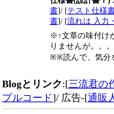
仕様書(設計書？) 
書
]/ [
テスト仕様書
書
]/ [
流れは 入力
※↑文章の味付け
りませんが。。
※※読んで、気分
Blogとリンク
:[
三流君の
プルコード
]/ 広告-[
通販