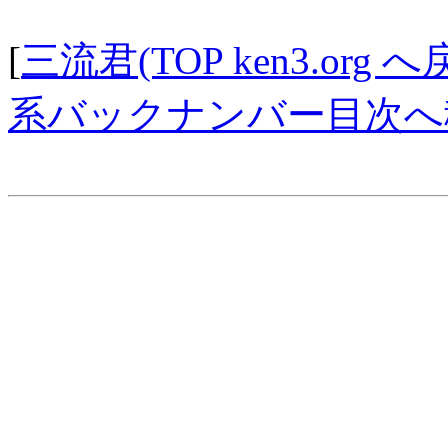
[
三流君(TOP ken3.org へ
系バックナンバー目次へ