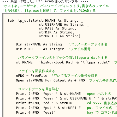
'ホスト名,ユーザー名、パスワード,ディレクトリ,書き込みファイル
'を受け取り、ftp.exeを起動して、ファイルをUPLOADする
Sub ftp_upfile(strHNAME As String, _

               strUSERNAME As String, _

               strPASS As String, _

               strDIR As String, _

               strUPFILE As String)

    Dim strPNAME As String   
'パラメーターファイル名
    Dim nFNO     As Integer  
'ファイル番号
'パラメータファイル名をブック位置\ftppara.datとする
    strPNAME = ThisWorkbook.Path & "\ftppara.dat" 
'
'ファイルを新規作成する
    nFNO = FreeFile  
'空いてるファイル番号を取る
    Open strPNAME For Output As #nFNO 
'ファイルを新規作
'コマンドデータを書き込む
    Print #nFNO, "open " & strHNAME  
'open ホスト名
    Print #nFNO, "user " & strUSERNAME & " " & strPA
    Print #nFNO, "cd " & strDIR      
'cd xxxx 書き
    Print #nFNO, "put " & strUPFILE  
'put ファイル名
    Print #nFNO, "quit"              
'bay で コマンド