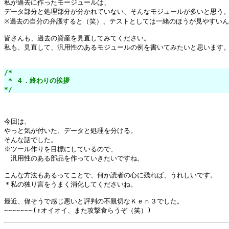
私が過去に作ったモージュールは、

データ部分と処理部分が分かれていない、そんなモジュールが多いと思う。
※過去の自分の弁護すると（笑）、テストとしては一緒のほうが見やすいん
皆さんも、過去の資産を見直してみてください。

私も、見直して、汎用性のあるモジュールの例を書いてみたいと思います。
/*

 * ４．終わりの挨拶

*/
今回は、

やっと気が付いた、データと処理を分ける。

そんな話でした。

※ツール作りを目標にしているので、

　汎用性のある部品を作っていきたいですね。

こんな方法もあるってことで、何か読者の心に残れば、うれしいです。

＊私の独り言をうまく消化してくださいね。

最近、偉そうで感じ悪いと評判の不親切なＫｅｎ３でした。
