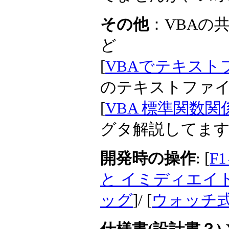
その他
：VBAの
ど
[
VBAでテキストファ
のテキストファ
[
VBA 標準関数
グタ解説してま
開発時の操作
: [
F
と イミディエイ
ッグ
]/ [
ウォッチ式