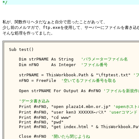
*/
私が、関数作りヘタだなぁと自分で思ったことがあって、

少し前のメルマガで、ftp.exeを使用して、サーバーにファイルを書き込む
そんな処理を作ってました。

Sub test()

    Dim strPNAME As String   
'パラメーターファイル名
    Dim nFNO     As Integer  
'ファイル番号
    strPNAME = ThisWorkbook.Path & "\ftptest.txt" 
'
    nFNO = FreeFile  
'空いてるファイル番号を取る
    Open strPNAME For Output As #nFNO 
'ファイルを新規作
'データ書き込み
    Print #nFNO, "open plaza14.mbn.or.jp" 
'openホスト
    Print #nFNO, "user ken3 XXXXXX←パス" 
'userコマン
    Print #nFNO, "cd www"

    Print #nFNO, "pwd"

    Print #nFNO, "get index.html " & ThisWorkbook.Pat
    Close #nFNO  
'開いたら閉じようね