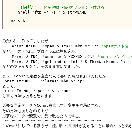
'shellでＦＴＰを起動 -nのオプションを付ける
    Shell "ftp -n -s:" & strPNAME

End Sub
みたいに、作ってましたが、

    Print #nFNO, "open plaza14.mbn.or.jp" 
'openホスト名
など、ホスト名は、プログラムに埋め込み、

    Print #nFNO, "user ken3 XXXXXX←パス" 
'userコマンド 
    Print #nFNO, "get index.html " & ThisWorkbook.Path 
などのファイル名も、そのまま書いてました。

まぁ、Constで定数を宣言なんて書いた時期もありましたが、

Const strHOST = "plaza14.mbn.or.jp"

として、

Print #nFNO, "open " & strHOST

と書く方法もあると思います。

必要な固定データをConst宣言して、変更を容易にする。

その方法もありなのですが、

必要なデータは変数で、受け取るようにする。

^^^^^^^^^^^^^^^^^^^^^^^^^^^^^^^^^^^^^^^^^^

この作りにしているほうが、流用性・汎用性があがることに最近やっと気が