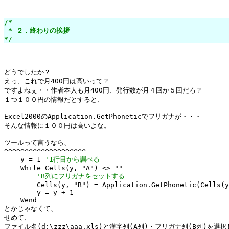
/*

 * ２．終わりの挨拶

*/
どうでしたか？

えっ、これで月400円は高いって？

ですよねぇ・・作者本人も月400円、発行数が月４回か５回だろ？

１つ１００円の情報だとすると、

Excel2000のApplication.GetPhoneticでフリガナが・・・

そんな情報に１００円は高いよな。

ツールって言うなら、

^^^^^^^^^^^^^^^^^^^^

    y = 1 
'1行目から調べる
    While Cells(y, "A") <> ""

'B列にフリガナをセットする
        Cells(y, "B") = Application.GetPhonetic(Cells(y
        y = y + 1

    Wend

とかじゃなくて、

せめて、

ファイル名(d:\zzz\aaa.xls)と漢字列(A列)・フリガナ列(B列)を選択