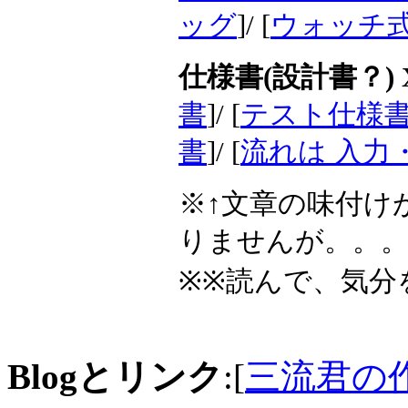
ッグ
]/ [
ウォッチ式
仕様書(設計書？) 
書
]/ [
テスト仕様書
書
]/ [
流れは 入力
※↑文章の味付け
りませんが。。
※※読んで、気分
Blogとリンク
:[
三流君の