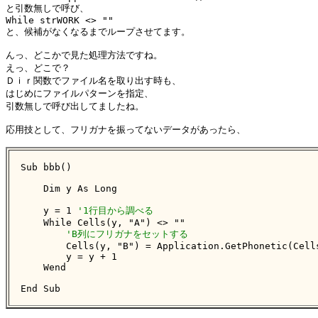
と引数無しで呼び、

While strWORK <> ""

と、候補がなくなるまでループさせてます。

んっ、どこかで見た処理方法ですね。

えっ、どこで？

Ｄｉｒ関数でファイル名を取り出す時も、

はじめにファイルパターンを指定、

引数無しで呼び出してましたね。

応用技として、フリガナを振ってないデータがあったら、

Sub bbb()

    Dim y As Long

    y = 1 
'1行目から調べる
    While Cells(y, "A") <> ""

'B列にフリガナをセットする
        Cells(y, "B") = Application.GetPhonetic(Cells
        y = y + 1

    Wend

End Sub