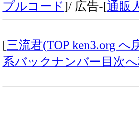
プルコード
]/ 広告-[
通販
[
三流君(TOP ken3.org へ
系バックナンバー目次へ