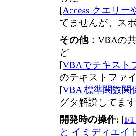
[
Access クエ
てませんが、ス
その他
：VBAの
ど
[
VBAでテキストファ
のテキストファ
[
VBA 標準関数
グタ解説してま
開発時の操作
: [
F
と イミディエイ