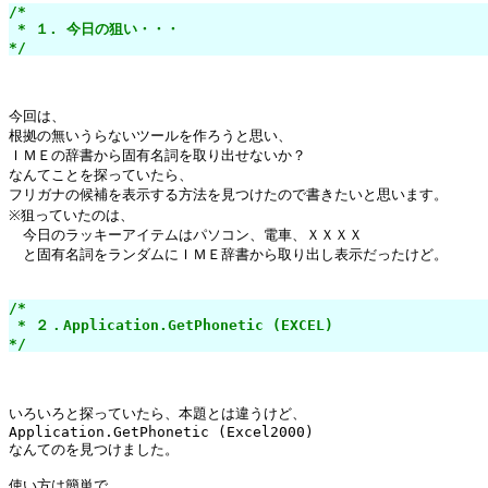
/*

 * １. 今日の狙い・・・

*/
今回は、

根拠の無いうらないツールを作ろうと思い、

ＩＭＥの辞書から固有名詞を取り出せないか？

なんてことを探っていたら、

フリガナの候補を表示する方法を見つけたので書きたいと思います。

※狙っていたのは、

　今日のラッキーアイテムはパソコン、電車、ＸＸＸＸ

　と固有名詞をランダムにＩＭＥ辞書から取り出し表示だったけど。

/*

 * ２．Application.GetPhonetic (EXCEL)

*/
いろいろと探っていたら、本題とは違うけど、

Application.GetPhonetic (Excel2000)

なんてのを見つけました。

使い方は簡単で、
