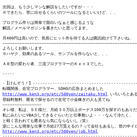
次回は、もう少しマシな解説をしたいですが・・・

※できたら、世に出せるくらいのツールになるといいけど、、、

プログラム作りは簡単で面白いなぁと感じるような

解説／メールマガジンを書きたいと思ってます。

月400円は高いので、気長にヒット作を待てる人は購読続けて下さいね。

~~~~~~~~~~~~~~~~~~~~~~~~~~~~~~~~~~~~~~~~~~~~~~~~~~~~~~~
よろしくお願いします。

※ハヤク、効果のあるツール、サンプルを作らないと、、、

ＡＢ型の変わり者、三流プログラマーのＫｅｎ３でした。

-----

-【けんぞう！】--------------------------------------------
http://www.ken3.org/etc/500yen/zaitaku.html
 いろいろとある
登録料無料、匿名で探せるので在宅で小金稼ぎの人も見てね

~~~~~~~~~~~~~~~~

オレ様、私は、ＳＥ様だ、月給３０万以上ボーナス100万を探すのもありだ
私にみたいにVBA少しできるぐらいだと仕事無いよ・・・なんて冷たく、

と軽く言われても匿名なら気にならないし（笑）

http://www.ken3.org/etc/500yen/job.html

-------------------------------------------------------