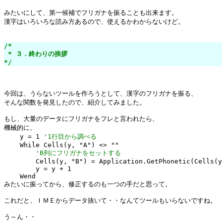
みたいにして、第一候補でフリガナを振ることも出来ます。

漢字はいろいろな読み方あるので、使えるかわからないけど。

/*

 * ３．終わりの挨拶

*/
今回は、うらないツールを作ろうとして、漢字のフリガナを振る、

そんな関数を発見したので、紹介してみました。

もし、大量のデータにフリガナをフレと言われたら、

機械的に、

    y = 1 
'1行目から調べる
    While Cells(y, "A") <> ""

'B列にフリガナをセットする
        Cells(y, "B") = Application.GetPhonetic(Cells(y
        y = y + 1

    Wend

みたいに振ってから、修正するのも一つの手だと思って。

これだと、ＩＭＥからデータ抜いて・・なんてツールもいらないですね。

う～ん・・
