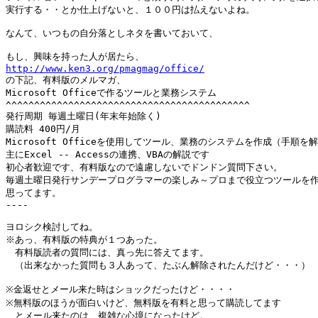
実行する・・とか仕上げないと、１００円は払えないよね。

なんて、いつもの自分落としネタを書いておいて、

http://www.ken3.org/pmagmag/office/

の下記、有料版のメルマガ、

Microsoft Officeで作るツールと業務システム 

^^^^^^^^^^^^^^^^^^^^^^^^^^^^^^^^^^^^^^^^^^^

発行周期 毎週土曜日(年末年始除く) 

購読料 400円/月 

Microsoft Officeを使用してツール、業務のシステムを作成（手順を解
主にExcel -- Accessの連携、VBAの解説です

初心者歓迎です、有料版なので遠慮しないでドンドン質問下さい。

毎週土曜日発行サンデープログラマーの楽しみ～プロまで役立つツールを作
思ってます。 

----

ヨロシク検討してね。

※あっ、有料版の特典が１つあった。

　有料版読者の質問には、真っ先に答えてます。

　（出来なかった質問も３人あって、たぶん解除されたんだけど・・・）

※金返せとメール来た時はショックだったけど・・・・

※無料版のほうが面白いけど、無料版を有料と思って購読してます

　とメール来たのは、複雑な心境になったけど。
