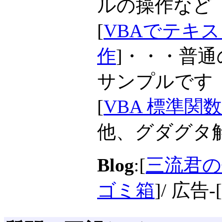
ルの操作など
[
VBAでテキスト
作
]・・・普
サンプルです
[
VBA 標準関
他、グダグタ
Blog
:[
三流君の
ゴミ箱
]/ 広告-[