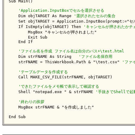
Sub Main()

'Application.InputBoxでセルを選択させる
    Dim objTARGET As Range 
'選択されたセルの集合
    Set objTARGET = Application.InputBox(prompt:="
    If IsEmpty(objTARGET) Then 
'キャンセルが押されたかチ
        MsgBox "キャンセルが押されました"

        Exit Sub

    End If

'ファイル名を作成 ファイル名は自分のパス+\test.html
    Dim strFNAME As String   
'ファイル名保存用
    strFNAME = ThisWorkbook.Path & "\test.csv" 
'ファ
'テーブルデータを作成する
    Call MAKE_CSV_FILE(strFNAME, objTARGET)

'できたファイルをメモ帳で表示して確認する
    Shell "notepad.exe " & strFNAME 
'手抜きでShellで起
'終わりの挨拶
    MsgBox strFNAME & "を作成しました"

End Sub