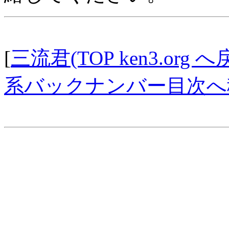
[
三流君(TOP ken3.org へ
系バックナンバー目次へ