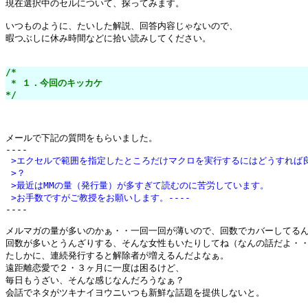
現在選択中のセルについて、探ってみます。

いつものように、たいした解説、回答内容じゃないので、

暇つぶしに休み時間などに拾い読みしてください。

/*

 * １．今回のキッカケ

*/
メールで下記の質問をもらいました。

 >エクセルで範囲を指定したところだけマクロを実行するにはどうすれば
 >？
 >最近はMMの量（発行量）が多すぎて読むのに苦労しています。
 >お手数ですがご教授をお願いします。----

----

メルマガの量が多いのかぁ・・一回一回が薄いので、回数でカバーしてるん
回数が多いとうんざりする、そんな女性もいたりしてね（なんの話だよ・・
たしかに、連続発行すると解除者が増えるんだよなぁ。

遠距離恋愛で２・３ヶ月に一度は困るけど、

毎日もうざい、そんな感じなんだろうなぁ？

会話でネタがツキナイヨウニいつも新鮮な話題を提供しないと。
