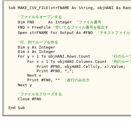
Sub MAKE_CSV_FILE(strFNAME As String, objHANI As Rang
'ファイルをオープンする
    Dim FNO      As Integer  
'ファイル番号
    FNO = FreeFile 
'空いてるファイル番号を取出す
    Open strFNAME For Output As #FNO  
'テキストファイル
'行、列でループを作る
    Dim y As Integer

    Dim x As Integer

    For y = 1 To objHANI.Rows.Count         
'行のルー
        For x = 1 To objHANI.Columns.Count  
'列のルー
            Print #FNO, objHANI.Cells(y, x).Value;

            Print #FNO, ",";

        Next x

        Print #FNO, ""  
'改行のみ出力
    Next y

'ファイルをクローズする
    Close #FNO

End Sub