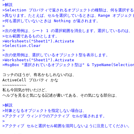
>解説
>Selection プロパティで返されるオブジェクトの種類は、何を選択す
>異なります。たとえば、セルを選択しているときは、Range オブジェク
>何も選択していないときは Nothing が返されます。
>
>次の使用例は、シート 1 の選択範囲を消去します。選択しているのは、
>セル範囲であるものとします。
>Worksheets("Sheet1").Activate
>Selection.Clear
>
>次の使用例は、選択しているオブジェクト型を表示します。
>Worksheets("Sheet1").Activate
>MsgBox "選択されているオブジェクト型は" & TypeName(Selectio
コッチのほうが、有名かもしれないのは、

ActiveCell プロパティ かな

~~~~~~~~~~

私も今回気が付いたけど、

ヘルプを見ると気になる記述が書いてある、その気になる部分は、

>解説
>対象となるオブジェクトを指定しない場合は、
>アクティブ ウィンドウのアクティブ セルが返されます。
>
>アクティブ セルと選択セル範囲を混同しないように注意してください。