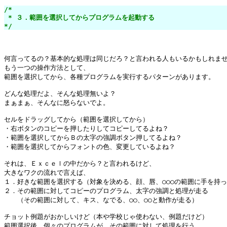
/*

 * ３．範囲を選択してからプログラムを起動する

*/
何言ってるの？基本的な処理は同じだろ？と言われる人もいるかもしれませ
もう一つの操作方法として、

範囲を選択してから、各種プログラムを実行するパターンがあります。

どんな処理だよ、そんな処理無いよ？

まぁまぁ、そんなに怒らないでよ。

セルをドラッグしてから（範囲を選択してから）

・右ボタンのコピーを押したりしてコピーしてるよね？

・範囲を選択してからＢの太字の強調ボタン押してるよね？

・範囲を選択してからフォントの色、変更しているよね？

それは、Ｅｘｃｅｌの中だから？と言われるけど、

大きなワクの流れで言えば、

１．好きな範囲を選択する（対象を決める、顔、唇、○○○の範囲に手を持っ
２．その範囲に対してコピーのプログラム、太字の強調と処理が走る

　　（その範囲に対して、キス、なでる、○○、○○と動作が走る）

チョット例題がおかしいけど（本や学校じゃ使わない、例題だけど）

範囲選択後、個々のプログラムが、その範囲に対して処理を行う。
