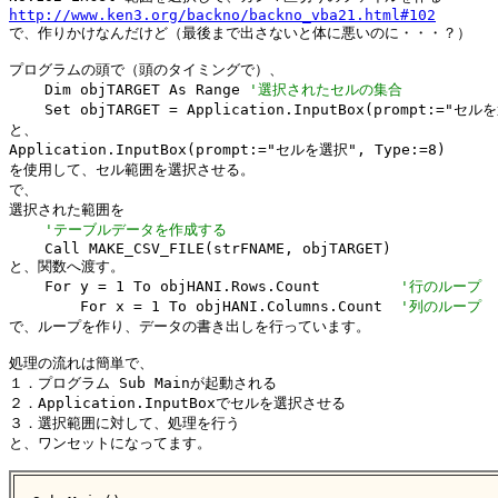
http://www.ken3.org/backno/backno_vba21.html#102

で、作りかけなんだけど（最後まで出さないと体に悪いのに・・・？）

プログラムの頭で（頭のタイミングで）、

    Dim objTARGET As Range 
'選択されたセルの集合
    Set objTARGET = Application.InputBox(prompt:="セルを
と、

Application.InputBox(prompt:="セルを選択", Type:=8)

を使用して、セル範囲を選択させる。

で、

選択された範囲を

'テーブルデータを作成する
    Call MAKE_CSV_FILE(strFNAME, objTARGET)

と、関数へ渡す。

    For y = 1 To objHANI.Rows.Count         
'行のループ
        For x = 1 To objHANI.Columns.Count  
'列のループ
で、ループを作り、データの書き出しを行っています。

処理の流れは簡単で、

１．プログラム Sub Mainが起動される

２．Application.InputBoxでセルを選択させる

３．選択範囲に対して、処理を行う

と、ワンセットになってます。
