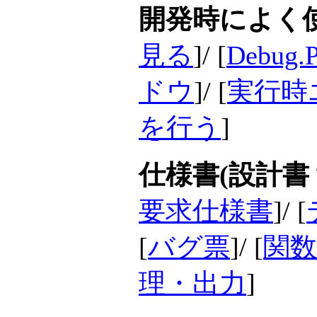
開発時によく
見る
]/ [
Debu
ドウ
]/ [
実行時
を行う
]
仕様書(設計書？
要求仕様書
]/ [
[
バグ票
]/ [
関数
理・出力
]