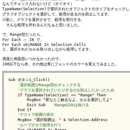
なんてチェック入れないけど（オイオイ）

TypeName(Selection)で選択されたオブジェクトのタイプをチェックし
グラフオブジェクトを選択して、処理が走るのを防止してます。

※逆に、グラフを選択させて、処理を実行する、

　そんな処理も作れるんだなぁと思いました。

で、Range型だったら、

For Each ～ IN で、

For Each objRANGE In Selection.Cells

と、選択されたセルを取り出しながら処理してます。

洒落た例題思いつかなかったので、

100以下なら赤、その他は青にフォントのカラーを変えてみました。

Sub ボタン1_Click()

'選択範囲がRange型かチェックする
'グラフを選択されていたりするのを防止したかったため
    If TypeName(Selection) <> "Range" Then

        MsgBox "変なとこ触るなよ、セルを選択してよ"

        Exit Sub   
'Range以外は抜ける
    End If

'テストで範囲の表示
    MsgBox "選択範囲は、" & Selection.Address

'ループさせて処理を行う
    Dim objRANGE As Range
