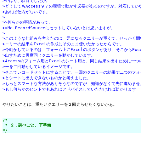
>やはり、駄目でしたか。
>どうしてもAccess９７の環境で動かす必要があるのですが、対応してい
>あれば仕方がないです。
>
>>何らかの事情があって、
>>Me.RecordSourceにセットしていないとは思いますが。
>
>このような仕組みを考えたのは、元になるクエリーが重くて、せっかく開
>エリーの結果をExcelの作成にそのまま使いたかったからです。
>今動かしているのは、フォーム上にExcelのボタンがあり、そこからExc
>出すために再度同じクエリーを動かしています。
>Accessのフォーム用とExcelのシート用と、同じ結果を出すために一つ
>ーを二回動かしているイメージです。
>そこでレコードセットにすることで、一回のクエリーの結果で二つのフォ
>とシートに出力できないものかと考えました。
>もっとスマートな方法がありそうなのですが、知識がなくて先に進めませ
>もし何らかのヒントでもあればアドバイスしていただければ助かります

----

やりたいことは、重たいクエリーを２回走らせたくないかぁ。

/*

 * ２．調べごと、下準備

*/