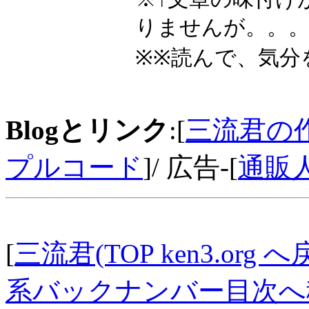
りませんが。。
※※読んで、気分
Blogとリンク
:[
三流君の
プルコード
]/ 広告-[
通販
[
三流君(TOP ken3.org へ
系バックナンバー目次へ