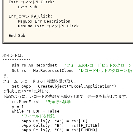
Exit_コマンド9_Click:

    Exit Sub

Err_コマンド9_Click:

    MsgBox Err.Description

    Resume Exit_コマンド9_Click

End Sub
ポイントは、

^^^^^^^^^^^^

    Dim rs As Recordset   
'フォームのレコードセットのクローン
    Set rs = Me.RecordsetClone  
'レコードセットのクローンを
で、

フォーム.レコードセット複製を受け取り、

    Set oApp = CreateObject("Excel.Application")

で作成したExcelに対して、

下記のように、レコードの先頭から終わりまで、データを転記してます。

    rs.MoveFirst  
'先頭行へ移動
    y = 1

    While rs.EOF = False

'フィールドを転記
        oApp.Cells(y, "A") = rs![ID]

        oApp.Cells(y, "B") = rs![F_TITLE]

        oApp.Cells(y, "C") = rs![F_MEMO]
