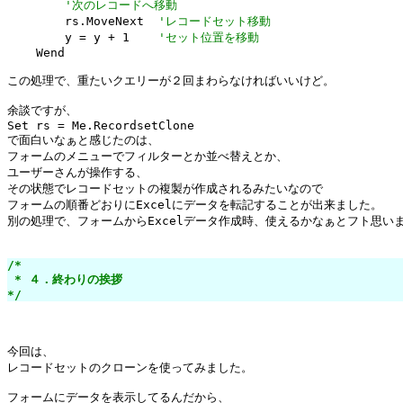
'次のレコードへ移動
        rs.MoveNext  
'レコードセット移動
        y = y + 1    
'セット位置を移動
    Wend

この処理で、重たいクエリーが２回まわらなければいいけど。

余談ですが、

Set rs = Me.RecordsetClone

で面白いなぁと感じたのは、

フォームのメニューでフィルターとか並べ替えとか、

ユーザーさんが操作する、

その状態でレコードセットの複製が作成されるみたいなので

フォームの順番どおりにExcelにデータを転記することが出来ました。

別の処理で、フォームからExcelデータ作成時、使えるかなぁとフト思いま
/*

 * ４．終わりの挨拶

*/
今回は、

レコードセットのクローンを使ってみました。

フォームにデータを表示してるんだから、
