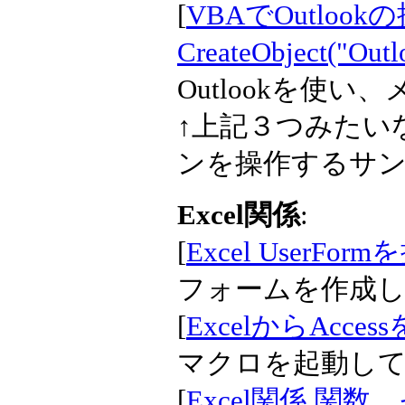
[
VBAでOutlook
CreateObject("Outl
Outlookを使
↑上記３つみたいなC
ンを操作するサ
Excel関係
:
[
Excel UserFo
フォームを作成
[
ExcelからAcce
マクロを起動し
[
Excel関係 関数