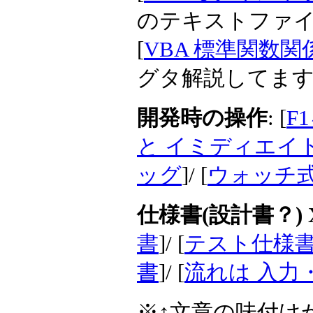
のテキストファ
[
VBA 標準関数
グタ解説してま
開発時の操作
: [
F
と イミディエイ
ッグ
]/ [
ウォッチ式
仕様書(設計書？) 
書
]/ [
テスト仕様書
書
]/ [
流れは 入力
※↑文章の味付け