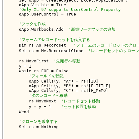
    Set oApp = CreateObject("Excel.Application")

    oApp.Visible = True

'Only XL 97 supports UserControl Property
    oApp.UserControl = True

'ブックを作成
    oApp.Workbooks.Add  
'新規ワークブックの追加
'フォームのレコードセットを代入する
    Dim rs As Recordset   
'フォームのレコードセットのクロ
    Set rs = Me.RecordsetClone  
'レコードセットのクロー
    rs.MoveFirst  
'先頭行へ移動
    y = 1

    While rs.EOF = False

'フィールドを転記
        oApp.Cells(y, "A") = rs![ID]

        oApp.Cells(y, "B") = rs![F_TITLE]

        oApp.Cells(y, "C") = rs![F_MEMO]

'次のレコードへ移動
        rs.MoveNext  
'レコードセット移動
        y = y + 1    
'セット位置を移動
    Wend

'クローンを破棄する
    Set rs = Nothing
