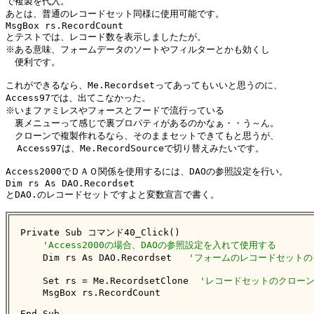
で複製を代入。

あとは、普通のレコードセット同様に使用可能です。

MsgBox rs.RecordCount

とテストでは、レコード数を表示しましたたが。

※ある意味、フォームデータのソートやフィルターとかも効くし

　便利です。

これができるなら、Me.Recordsetってあってもいいと思うのに、

Access97では、出てこなかった。

※いまファミレスやフォースとフードで流行っている

　裏メニューって感じで裏プロパティがあるのかなぁ・・う～ん。

　クローンで複製作れるなら、そのままセットできてもと思うが、

  Access97は、Me.RecordSourceで切り替えみたいです。

Access2000でＤＡＯ関係を使用するには、DAOの参照設定を行い。

Dim rs As DAO.Recordset

とDAO.のレコードセットですよと変数宣言で書く。

Private Sub コマンド40_Click()

'Access2000の場合、DAOの参照設定を入れて使用する
    Dim rs As DAO.Recordset   
'フォームのレコードセットの
    Set rs = Me.RecordsetClone  
'レコードセットのクロー
    MsgBox rs.RecordCount

End Sub