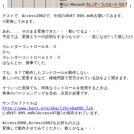
( 
 )

テストで、Access2002で、今回のdb97-095.mdbを開いてみます。

※変換してみます。

あれ、、、そのまま変換できた・・・動いてるよ・・・

予定では、変換エラーの説明をするつもりが・・・逆になぜ?って感じだけど
カレンダーコントロール８．０

から

カレンダーコントロール１０．０

はなんとか、無事でした。

でも、９７で動作したコントロールが動作しない、

新しいのに変更するなど、移植問題で苦労されている話をよく聞きます。

そういった意味でも、特殊なコントロールを使用するときは、

将来のバージョンアップを含め、注意が必要です。

http://www.ken3.org/vba/lzh/vba095.lzh

にdb97-095.mdb(Access97版)が保存されています。

Access2000,Access2002をお持ちの人は、

変換して動作させてみてください、動くかなぁ・・・
