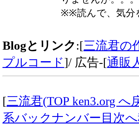
※※読んで、気分
Blogとリンク
:[
三流君の
プルコード
]/ 広告-[
通販
[
三流君(TOP ken3.org へ
系バックナンバー目次へ