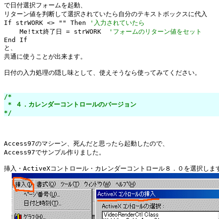
で日付選択フォームを起動、

リターン値を判断して選択されていたら自分のテキストボックスに代入

If strWORK <> "" Then 
'入力されていたら
    Me!txt終了日 = strWORK  
'フォームのリターン値をセット
End If

と、

共通に使うことが出来ます。

日付の入力処理の隠し味として、使えそうなら使ってみてください。

/*

 * ４．カレンダーコントロールのバージョン

*/
Access97のマシーン、死んだと思ったら起動したので、

Access97でサンプル作りました。

挿入・ActiveXコントロール・カレンダーコントロール８．０を選択します