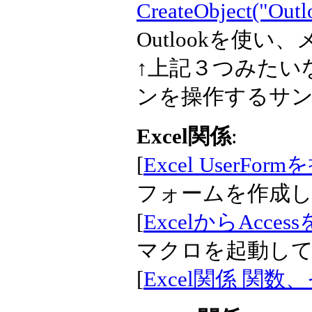
CreateObject("Outl
Outlookを使
↑上記３つみたいなC
ンを操作するサ
Excel関係
:
[
Excel UserFo
フォームを作成
[
ExcelからAcce
マクロを起動し
[
Excel関係 関数