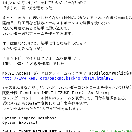
わけわかんないけど、それでいいんじゃないの？

ですよね、言い方が悪かった。

えっと、画面上に表示したくない（日付のボタンが押されたら選択画面を起
開始日、終了日など複数のテキストボックスで選択を使いたい

なんて用途があると勝手に思い込んで、

カレンダー選択フォームを作ってみます。

オレは使わないけど、勝手に作るなら作ったら？

冷たいなぁみんな（笑）

チョット前、ダイアログフォームを使用して、

INPUT BOX もどきを作成しました。

http://www.ken3.org/backno/backno_vba19.html#91
↑そのまんまなんだけど、ただ、カレンダーコントロールを使っただけ(笑)

関数仕様 Function INPUT_HIZUKE_Form() As String

カレンダーコントロール付きのフォームを表示して、日付を選択させる。

選択されたらCDateで変換した日付文字列を返す。

キャンセルだったら""の空文字列を返します。

Option Compare Database

Option Explicit

Public INPUT_HIZUKE_RET As String  
'グローバルにリターン値