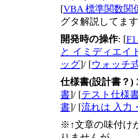
[
VBA 標準関数
グタ解説してま
開発時の操作
: [
F
と イミディエイ
ッグ
]/ [
ウォッチ式
仕様書(設計書？) 
書
]/ [
テスト仕様書
書
]/ [
流れは 入力
※↑文章の味付け
りませんが。。