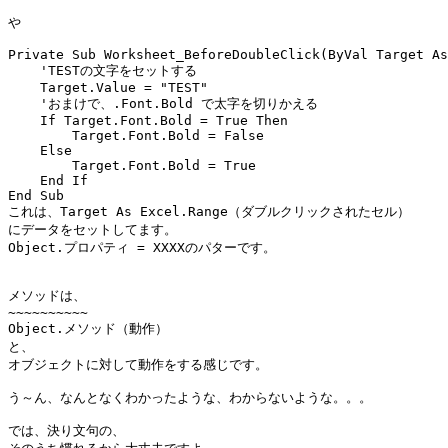
や

Private Sub Worksheet_BeforeDoubleClick(ByVal Target As
    'TESTの文字をセットする

    Target.Value = "TEST"

    'おまけで、.Font.Bold で太字を切りかえる

    If Target.Font.Bold = True Then

        Target.Font.Bold = False

    Else

        Target.Font.Bold = True

    End If

End Sub

これは、Target As Excel.Range（ダブルクリックされたセル）

にデータをセットしてます。

Object.プロパティ = XXXXのパターです。

メソッドは、

~~~~~~~~~~

Object.メソッド（動作）

と、

オブジェクトに対して動作をする感じです。

う～ん、なんとなくわかったような、わからないような。。。

では、決り文句の、
