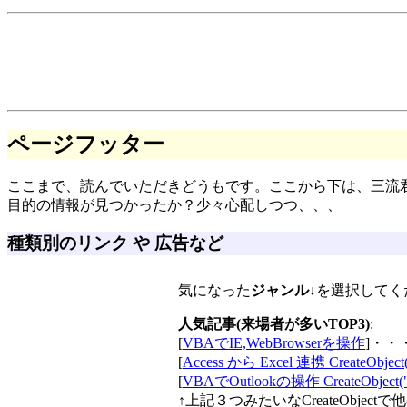
ページフッター
ここまで、読んでいただきどうもです。ここから下は、三流
目的の情報が見つかったか？少々心配しつつ、、、
種類別のリンク や 広告など
気になった
ジャンル
↓を選択してく
人気記事(来場者が多いTOP3)
:
[
VBAでIE,WebBrowserを操作
]・・
[
Access から Excel 連携 CreateObject("
[
VBAでOutlookの操作 CreateObject("Ou
↑上記３つみたいなCreateObj