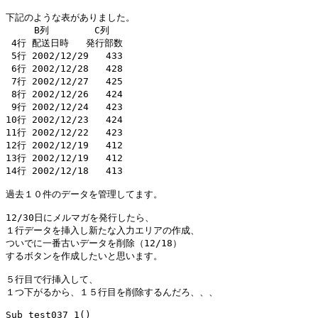
下記のような表がありました。

     B列        C列

 4行 配送日時   発行部数

 5行 2002/12/29   433

 6行 2002/12/28   428

 7行 2002/12/27   425

 8行 2002/12/26   424

 9行 2002/12/24   423

10行 2002/12/23   424

11行 2002/12/22   423

12行 2002/12/19   412

13行 2002/12/19   412

14行 2002/12/18   413

過去１０件のデータを管理してます。

12/30日にメルマガを発行したら、

１行データを挿入し新たな入力エリアの作成、

ついでに一番古いデータを削除（12/18）

するボタンを作成したいと思います。

５行目で行挿入して、

１つ下がるから、１５行目を削除するんだろ、、、

Sub test037_1()
