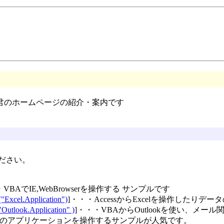
君のホームページの紹介・案内です
ださい。
・VBAでIE,WebBrowserを操作する サンプルです
Excel.Application")
]・・・AccessからExcelを操作したりデ
tlook.Application" )
]・・・VBAからOutlookを使い、メ
ectで他のアプリケーションを操作するサンプルが人気です。