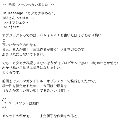
-- 余談 メールもらいました --

In message "カタカナやめろ",

183さん wrote...

 >>オブジェクト

 >Object

オブジェクトってのは、Ｏｂｊｅｃｔと書いたほうがわかり易い

と

言いたかったのかなぁ。

まぁ、素人が書く（三流作者が書く）メルマガなので、

あまり気にしないで下さい。

でも、カタカナ表記じゃないほうが（プログラムではAs Objectとか使うの
わかり易いご意見は参考になりました。

どうもです。

前回までメルマガタイトル、オブジェクトで発行してたので、

統一性を持たせるために、今回はご勘弁を。

（なんか苦しい言い訳してるみたい（笑））

/*

 * ２．メソッドは動作

*/

メソッドの例かぁ、、、また勝手な作業を作ると、
