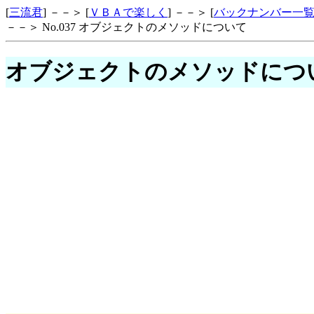
[
三流君
] －－＞ [
ＶＢＡで楽しく
] －－＞ [
バックナンバー一
－－＞ No.037 オブジェクトのメソッドについて
オブジェクトのメソッドにつ