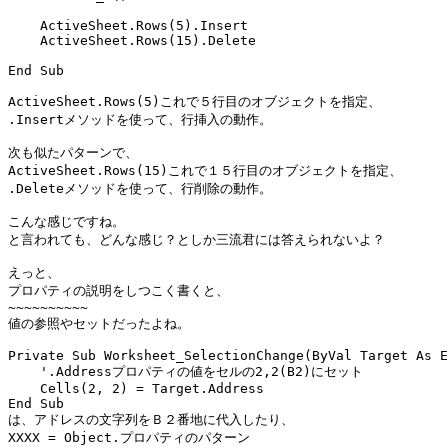
    ActiveSheet.Rows(5).Insert

    ActiveSheet.Rows(15).Delete

End Sub

ActiveSheet.Rows(5)これで５行目のオブジェクトを指定、

.Insertメソッドを使って、行挿入の動作。

次も似たパターンで、

ActiveSheet.Rows(15)これで１５行目のオブジェクトを指定、

.Deleteメソッドを使って、行削除の動作。

こんな感じですね。

と言われても、どんな感じ？としか三流君には答えられないよ？

えっと、

プロパティの説明をしつこく書くと、

~~~~~~~~~~

値の参照やセットだったよね。

Private Sub Worksheet_SelectionChange(ByVal Target As E
    '.Addressプロパティの値をセルの2,2(B2)にセット

    Cells(2, 2) = Target.Address

End Sub

は、アドレスの文字列をＢ２番地に代入したり、

XXXX = Object.プロパティのパターン
