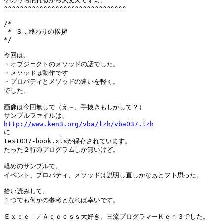
そのうち慣れるから大丈夫ですよ。

^^^^^^^^^^^^^^^^^^^^^^^^^^^^^^^

/*

 * ３．終わりの挨拶

*/

今回は、

・オブジェクトのメソッドの話でした。

・メソッドは動作です

・プロパティとメソッドの違いを軽く。

でした。

画像は今回無しで（え～、手抜きもしかして？）

http://www.ken3.org/vba/lzh/vba037.lzh

に

test037-book.xlsが保存されています。

たった２行のプログラムしか無いけど。

軽めのサンプルで、

イベント、プロパティ、メソッドは説明し直しかなぁとフト思った。

拾い読みして、

１つでも何かの参考となれば幸いです。
