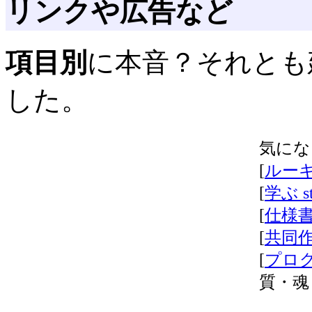
リンクや広告など
項目別
に本音？それとも
した。
気にな
[
ルーキー
[
学ぶ st
[
仕様書 
[
共同作業
[
プログラ
質・魂