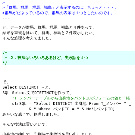
>
>「群馬、群馬、群馬、福島」と表示するのは、ちょっと・・・。
>群馬がだぶっているので、群馬の表示は１つとしたいのです。

---

と、データが群馬、群馬、群馬、福島と４件あって、

結果を重複を除いて、群馬、福島と２件表示したい、

そんな処理を考えてました。

/*

 * ２．技法はいろいろあるけど、失敗話を１つ

*/
で、

Select DISTINCT ～と、

SQL Select文でDISTINCTを作って、

'T_メンバーテーブルから出身地をバンドIDがフォームの値と一緒
    strSQL = "Select DISTINCT 出身地 From T_メンバー " _

           & " Where バンドID = " & Me![バンドID]

みたいな感じで、処理しました。

そんな技法は置いといて、

出身地の抽出で、印刷時の失敗談を思い出しました。
