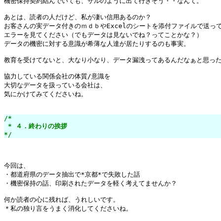
機密保持契約結んでいても、ザルのように出て行きそう・・なんて。

あとは、読者の人だけど、私が凄い信用あるのか？

お客さんの実データ付きのｍｄｂやExcelのシートを添付ファイルで送って
エラーを見てください（でもデータは見ないでね？ってことかな？）

データの機密に対する意識が希薄な人達が居たりするのも事実。

教育を受けてないと、大なり小なり、データ漏洩ってあるんだなぁと思った
協力している関係会社の体質/意識を

大切なデータを扱っている会社は、

気にかけてみてくださいね。

/*

 * ４．終わりの挨拶

*/
今回は、

・都道府県のデータ抽出で*京都*で失敗した話

・機密保持の話、印刷されたデータを軽く考えてませんか？

何か読者の心に残れば、うれしいです。

＊私の独り言をうまく消化してくださいね。
