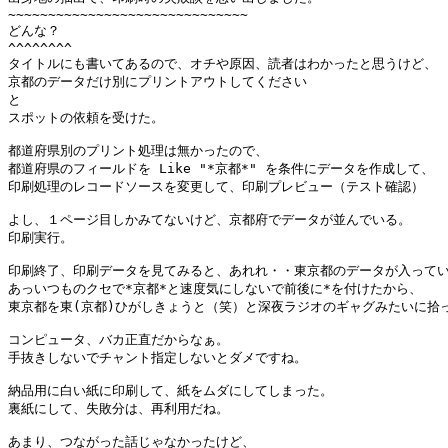
~~~~~~~~~~~~~~~~~~~~~~~~~~~~~~

どんな？

^^^^^^^^

タイトルにも書いてあるので、オチや原因、読者はわかったと思うけど、

京都のデータだけ別にプリントアウトしてください

と

スポットの依頼を受けた。

都道府県別のプリント処理は無かったので、

都道府県のフィールドを Like "*京都*" を条件にデータを作成して、

印刷処理のレコードソースを変更して、印刷プレビュー（テスト確認）

よし、１ページ目しかみてないけど、京都府でデータが並んでいる。

印刷実行。

印刷終了、印刷データを見てみると、あれれ・・東京都のデータが入ってい
あっいつものクセで*京都*と速度気にしないで前後に*を付けたから、

東京都を東(京都)ひがしきょうと（笑）と深夜ラジオのギャグみたいに拾っ
コンピュータ、バカ正直だからなぁ。

手抜きしないでチャント指定しないとダメですね。

納品用に白い紙に印刷して、紙をムダにしてしまった。

裏紙にして、失敗分は、再利用だね。

あまり、つながった話じゃなかったけど、
