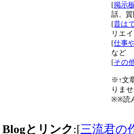
[
掲示板
話、質
[
昔はで
リエイ
[
仕事や
など
[
その他 
※↑文
りませ
※※読
Blogとリンク
:[
三流君の