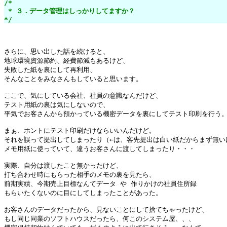
/*

 * ３．データ管理はしっかりしてますか？

*/
さらに、思い出した話を続けると、

地球環境資源節約、経費節減もあるけど、

失敗した紙を裏にして再利用、

そんなことをみなさんもしていると思います。

ここで、気にしている会社、社員の意識なんだけど、

テスト用紙の裏は気にしないので、

平気でお客さんから預かっている機密データを裏にしてテスト印刷を行う。
まぁ、ホントにテスト印刷だけならいいんだけど。

それを誤って提出してしまったり（←は、客先提出は白い紙だからまず無いけ
メモ用紙に使っていて、違うお客さんに渡してしまったり・・・

実際、自分は渡したこと無かったけど、

打ち合わせ時にもらった相手のメモの裏を見たら、

前期実績、今期売上目標なんてデータ や 作りかけの社員住所録

もらいたくないのに目にしてしまったことがあった。

お客さんのデータだったから、見ないことにして捨てちゃったけど、

もし同じ同業のソフトハウスだったら、何このシステム屋、、、
