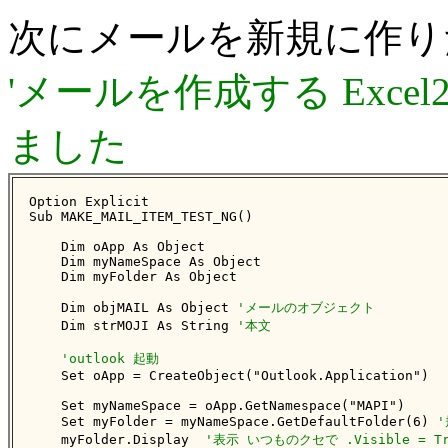
次にメールを新規に作り
'メールを作成する Excel20
ました
Option Explicit

Sub MAKE_MAIL_ITEM_TEST_NG()

    Dim oApp As Object

    Dim myNameSpace As Object

    Dim myFolder As Object

    Dim objMAIL As Object 
'メールのオブジェクト
    Dim strMOJI As String 
'本文
'outlook 起動
    Set oApp = CreateObject("Outlook.Application")

    Set myNameSpace = oApp.GetNamespace("MAPI")

    Set myFolder = myNameSpace.GetDefaultFolder(6) 
    myFolder.Display  
'表示 いつものクセで .Visible = 