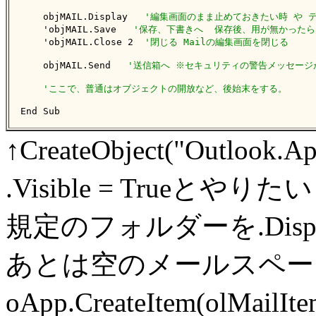
    objMAIL.Display   
'編集画面のまま止めておきたい時 や 
    'objMAIL.Save   
'保存、下書きへ  保存後、用が無かったら
    'objMAIL.Close 2  
'閉じる Mailの編集画面を閉じる
    objMAIL.Send   
'送信箱へ ※セキュリティの警告メッセージ
'ここで、普通はオブジェクトの開放など、後始末をする。
End Sub
↑CreateObject("Outlook.
.Visible = Trueと
規定のフォルダーを.Dis
あとは空のメールスペースをSe
oApp.CreateItem(olM