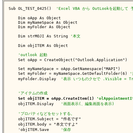
Sub OL_TEST_0425()  
'Excel VBA から OutLookを起動し
    Dim oApp As Object

    Dim myNameSpace As Object

    Dim myFolder As Object

    Dim strMOJI As String 
'本文
    Dim objITEM As Object

'outlook 起動
    Set oApp = CreateObject("Outlook.Application")

    Set myNameSpace = oApp.GetNamespace("MAPI")

    Set myFolder = myNameSpace.GetDefaultFolder(6) 
    myFolder.Display  
'表示 いつものクセで .Visible = 
'アイテムの作成
Set objITEM = oApp.CreateItem(1) 
'olAppointme
    objITEM.Display   
'画面表示(、編集画面を表示)
'プロパティなどをセットする。
    objITEM.Subject = "件名です"

    objITEM.body = "本文ですよ"

    'objITEM.Save     
'保存