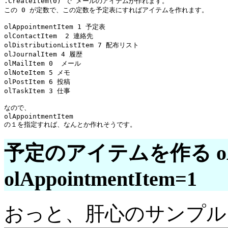
.CreateItem(0) で メールのアイテムが作れます。

この 0 が定数で、この定数を予定表にすればアイテムを作れます。

olAppointmentItem 1 予定表

olContactItem  2 連絡先

olDistributionListItem 7 配布リスト

olJournalItem 4 履歴

olMailItem 0  メール 

olNoteItem 5 メモ

olPostItem 6 投稿

olTaskItem 3 仕事

なので、

olAppointmentItem

予定のアイテムを作る oApp.
olAppointmentItem=1
おっと、肝心のサンプル