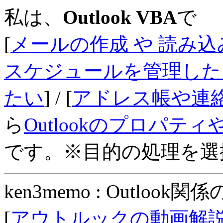
私は、
Outlook VBA
で
[
メールの作成 や 読み
スケジュールを管理した
たい
] / [
アドレス帳や連
ら
Outlookのプロパ
です。※目的の処理を選
ken3memo : Outlook関係
[
アウトルックの動画解