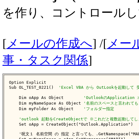
を作り、コントロールし
[
メールの作成へ
] /[
メー
事・タスク関係
]
Option Explicit

Sub OL_TEST_0221()  
'Excel VBA から OutLookを起動し
    Dim oApp As Object        
'OutlookのApplicati
    Dim myNameSpace As Object 
'名前のスペースと言われても
    Dim myFolder As Object    
'フォルダー指定
'outlook 起動をCreateObjectで ※これだと複数起動し
    Set oApp = CreateObject("Outlook.Application")

    '呪文１ 名前空間 の 指定 と言っても、.GetNamespace("MA