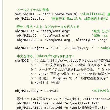
'メールアイテムの作成
    Set objMAIL = oApp.CreateItem(0) 
'olMailItem
    objMAIL.Display   
'画面表示(Mail入力、編集画面を表示)
'宛先・件名・本文 などのデータを代入する
    objMAIL.To = "test@ken3.org"           
'宛先 ほかに
    'objMAIL.CC = "vba@ken3.org"           
'宛先 .cc
    'objMAIL.BCC = "vba@ken3.org ; oltest@ken3.org" 
    objMAIL.Subject = "テスト メールの件名です "  
'.Su
'本文を作る、(vbCrLfで改行されます)
    strMOJI = "こんにちは(このメールtestアドレスなので質問は別便
            & " ここで 文字列を作って .Bodyに代入する" & vb
            & " メールアイテムが作成されたらその後、 " & vbCr
            & " .save 下書きへ保存 や .sendで送信(確認が出る
            & " 今回は、.Display で メール作成画面を表示" & 
            & Now() & "作成"

    objMAIL.Body = strMOJI                 
'本文の代入
    '添付ファイルを送りたいって？ そんな時は、.Attachments.A
    'objMAIL.Attachments.Add "e:\work\test.txt"     
    'objMAIL.Attachments.Add "e:\work\作業報告書.xls" 