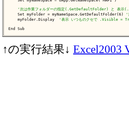
    Set myNameSpace = oApp.GetNamespace("MAPI")

'次は作業フォルダーの指定(.GetDefaultFolder) と 表示(.D
    Set myFolder = myNameSpace.GetDefaultFolder(6) 
'
    myFolder.Display  
'表示 いつものクセで .Visible = 
End Sub
↑の実行結果↓
Excel200