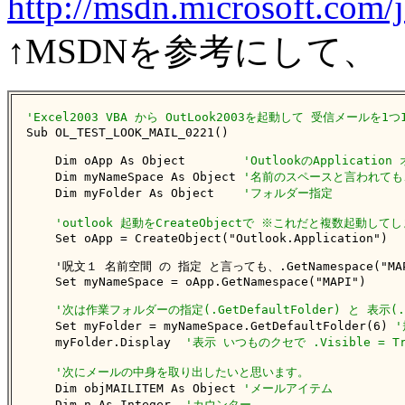
http://msdn.microsoft.com/j
↑MSDNを参考にして、
'Excel2003 VBA から OutLook2003を起動して 受信メールを1

Sub OL_TEST_LOOK_MAIL_0221()  

    Dim oApp As Object        
'OutlookのApplicati
    Dim myNameSpace As Object 
'名前のスペースと言われても
    Dim myFolder As Object    
'フォルダー指定
'outlook 起動をCreateObjectで ※これだと複数起動し
    Set oApp = CreateObject("Outlook.Application")

    '呪文１ 名前空間 の 指定 と言っても、.GetNamespace("MA
    Set myNameSpace = oApp.GetNamespace("MAPI")

'次は作業フォルダーの指定(.GetDefaultFolder) と 表示(.D
    Set myFolder = myNameSpace.GetDefaultFolder(6) 
'
    myFolder.Display  
'表示 いつものクセで .Visible = 
'次にメールの中身を取り出したいと思います。
    Dim objMAILITEM As Object 
'メールアイテム
    Dim n As Integer  
'カウンター