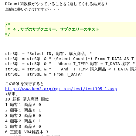
DCount関数様がやっていることを(返してくれる結果を)

単純に書いただけですが・・・

/*

 * ４．サブのサブクエリー、サブクエリーのネスト

*/
strSQL = "Select ID, 顧客, 購入商品, "

strSQL = strSQL & " (Select Count(*) From T_DATA AS T_
strSQL = strSQL & "   Where T_TEMP.顧客 = T_DATA.顧客 "

strSQL = strSQL & "    And  T_TEMP.購入商品 < T_DATA.
strSQL = strSQL & " From T_DATA"

http://www.ken3.org/cgi-bin/test/test105-1.asp

↓結果、

ID 顧客 購入商品 順位 

1 顧客１ 商品Ａ 0 

2 顧客１ 商品Ｂ 1 

3 顧客２ 商品Ｂ 0 

4 顧客２ 商品Ｃ 1 

5 顧客３ 商品Ａ 0 

6 三流君 VBA解説本 3 
