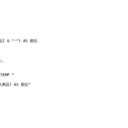
品] & "'") AS 順位

。

TEMP "

購入商品) AS 順位"
