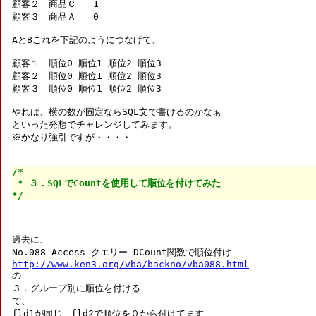
顧客２　商品Ｃ   1

顧客３　商品Ａ   0

AとBこれを下記のようにつなげて、

顧客１　順位0 順位1 順位2 順位3

顧客２　順位0 順位1 順位2 順位3

顧客３　順位0 順位1 順位2 順位3

やれば、横の数が固定ならSQL文で書けるのかなぁ

といった発想でチャレンジしてみます。

※かなり強引ですが・・・・

/*

 * ３．SQLでCountを使用して順位を付けてみた

*/
過去に、

http://www.ken3.org/vba/backno/vba088.html

の

３．グループ別に順位を付ける

で、

fld1が同じ、fld2で順位を０から付けてます
