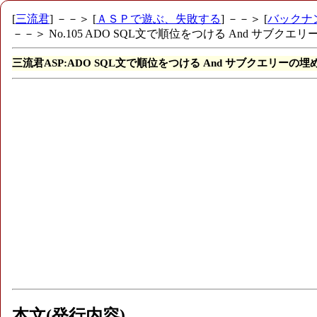
[
三流君
] －－＞ [
ＡＳＰで遊ぶ、失敗する
] －－＞ [
バックナ
－－＞ No.105 ADO SQL文で順位をつける And サブク
三流君ASP:ADO SQL文で順位をつける And サブクエリーの
本文(発行内容)