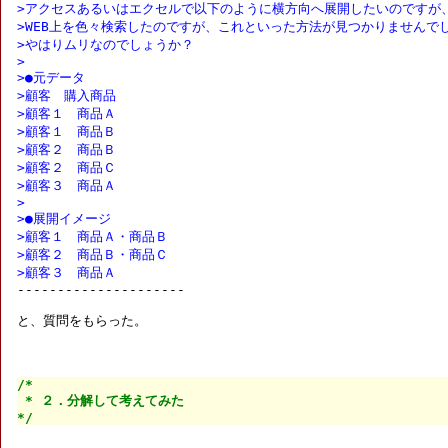
>アクセスあるいはエクセルで以下のように横方向へ展開したいのですが
>WEB上を色々検索したのですが、これといった方法が見つかりませんで
>やはりムリなのでしょうか？
>
>●元データ
>顧客　購入商品
>顧客１　商品Ａ
>顧客１　商品Ｂ
>顧客２　商品Ｂ
>顧客２　商品Ｃ
>顧客３　商品Ａ
>
>●展開イメージ
>顧客１　商品Ａ・商品Ｂ
>顧客２　商品Ｂ・商品Ｃ
>顧客３　商品Ａ

---------------------

と、質問をもらった。

/*

 * ２．分解して考えてみた

*/