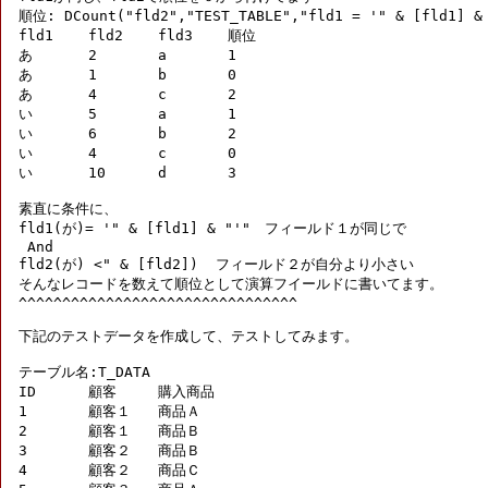
順位: DCount("fld2","TEST_TABLE","fld1 = '" & [fld1] & 
fld1	fld2	fld3	順位

あ	2	a	1

あ	1	b	0

あ	4	c	2

い	5	a	1

い	6	b	2

い	4	c	0

い	10	d	3

素直に条件に、

fld1(が)= '" & [fld1] & "'"　フィールド１が同じで

 And

fld2(が) <" & [fld2])  フィールド２が自分より小さい

そんなレコードを数えて順位として演算フイールドに書いてます。

^^^^^^^^^^^^^^^^^^^^^^^^^^^^^^^^

下記のテストデータを作成して、テストしてみます。

テーブル名:T_DATA

ID	顧客	購入商品

1	顧客１	商品Ａ

2	顧客１	商品Ｂ

3	顧客２	商品Ｂ

4	顧客２	商品Ｃ
