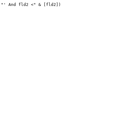
"' And fld2 <" & [fld2])
