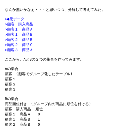
なんか無いかなぁ・・・と思いつつ、分解して考えてみた。

>●元データ
>顧客　購入商品
>顧客１　商品Ａ
>顧客１　商品Ｂ
>顧客２　商品Ｂ
>顧客２　商品Ｃ
>顧客３　商品Ａ
ここから、AとBの２つの集合を作ってみます。

Aの集合

顧客　(顧客でグループ化したテーブル)

顧客１

顧客２

顧客３

Bの集合

商品順位付き　(グループ内の商品に順位を付ける)

顧客　購入商品  順位

顧客１　商品Ａ   0

顧客１　商品Ｂ   1

顧客２　商品Ｂ   0
