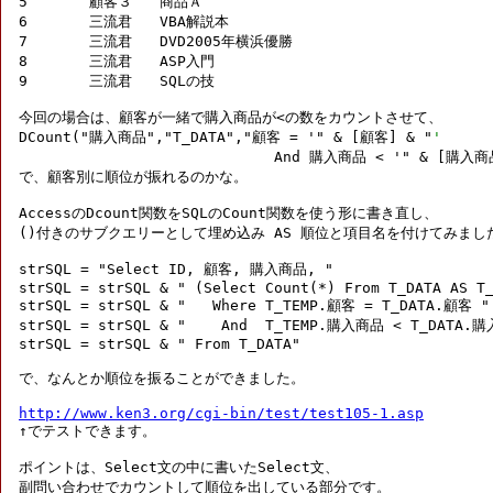
5	顧客３	商品Ａ

6	三流君	VBA解説本

7	三流君	DVD2005年横浜優勝

8	三流君	ASP入門

9	三流君	SQLの技

今回の場合は、顧客が一緒で購入商品が<の数をカウントさせて、

DCount("購入商品","T_DATA","顧客 = '" & [顧客] & "
' 
                             And 購入商品 < '" & [購入商
で、顧客別に順位が振れるのかな。

AccessのDcount関数をSQLのCount関数を使う形に書き直し、

()付きのサブクエリーとして埋め込み AS 順位と項目名を付けてみました
strSQL = "Select ID, 顧客, 購入商品, "

strSQL = strSQL & " (Select Count(*) From T_DATA AS T_
strSQL = strSQL & "   Where T_TEMP.顧客 = T_DATA.顧客 "

strSQL = strSQL & "    And  T_TEMP.購入商品 < T_DATA.
strSQL = strSQL & " From T_DATA"

で、なんとか順位を振ることができました。

http://www.ken3.org/cgi-bin/test/test105-1.asp

↑でテストできます。

ポイントは、Select文の中に書いたSelect文、

副問い合わせでカウントして順位を出している部分です。
