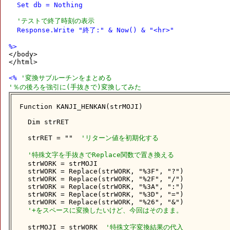
  Set db = Nothing

'テストで終了時刻の表示
  Response.Write "終了:" & Now() & "<hr>"

%>

</body>

</html>

<% 
'変換サブルーチンをまとめる
'％の後ろを強引に(手抜きで)変換してみた
Function KANJI_HENKAN(strMOJI)

  Dim strRET

  strRET = ""  
'リターン値を初期化する
'特殊文字を手抜きでReplace関数で置き換える
  strWORK = strMOJI

  strWORK = Replace(strWORK, "%3F", "?")

  strWORK = Replace(strWORK, "%2F", "/")

  strWORK = Replace(strWORK, "%3A", ":")

  strWORK = Replace(strWORK, "%3D", "=")

  strWORK = Replace(strWORK, "%26", "&")

'+をスペースに変換したいけど、今回はそのまま。
  strMOJI = strWORK  
'特殊文字変換結果の代入