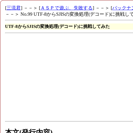
[
三流君
] －－＞ [
ＡＳＰで遊ぶ、失敗する
] －－＞ [
バックナ
－－＞ No.99 UTF-8からSJISの変換処理(デコード)に挑戦
UTF-8からSJISの変換処理(デコード)に挑戦してみた
本文(発行内容)