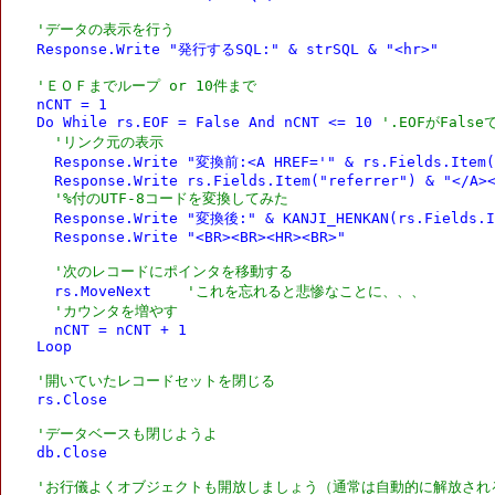
'データの表示を行う
  Response.Write "発行するSQL:" & strSQL & "<hr>"

'ＥＯＦまでループ or 10件まで
  nCNT = 1

  Do While rs.EOF = False And nCNT <= 10 
'.EOFがFals
'リンク元の表示
    Response.Write "変換前:<A HREF='" & rs.Fields.Item("
    Response.Write rs.Fields.Item("referrer") & "</A><
'%付のUTF-8コードを変換してみた
    Response.Write "変換後:" & KANJI_HENKAN(rs.Fields.It
    Response.Write "<BR><BR><HR><BR>"

'次のレコードにポインタを移動する
    rs.MoveNext    
'これを忘れると悲惨なことに、、、
'カウンタを増やす
    nCNT = nCNT + 1

  Loop

'開いていたレコードセットを閉じる
  rs.Close

'データベースも閉じようよ
  db.Close

'お行儀よくオブジェクトも開放しましょう（通常は自動的に解放され