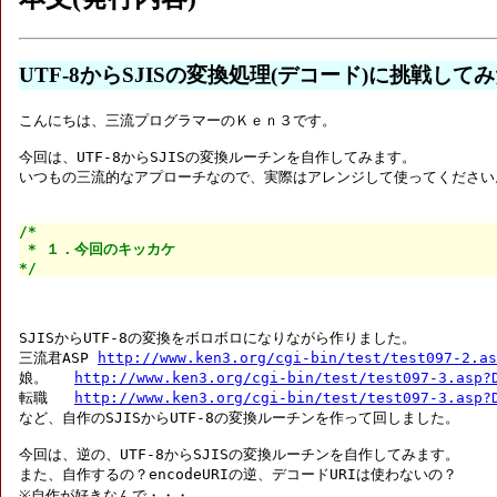
UTF-8からSJISの変換処理(デコード)に挑戦して
こんにちは、三流プログラマーのＫｅｎ３です。

今回は、UTF-8からSJISの変換ルーチンを自作してみます。

いつもの三流的なアプローチなので、実際はアレンジして使ってください。
/*

 * １．今回のキッカケ

*/
SJISからUTF-8の変換をボロボロになりながら作りました。

三流君ASP 
http://www.ken3.org/cgi-bin/test/test097-2.as
娘。   
http://www.ken3.org/cgi-bin/test/test097-3.asp?
転職   
http://www.ken3.org/cgi-bin/test/test097-3.asp?
など、自作のSJISからUTF-8の変換ルーチンを作って回しました。

今回は、逆の、UTF-8からSJISの変換ルーチンを自作してみます。

また、自作するの？encodeURIの逆、デコードURIは使わないの？

※自作が好きなんで・・・
