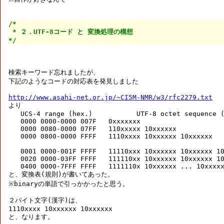
/*

 * ２．UTF-8コード と 変換処理の構想

*/
検索キーワード忘れましたが、

下記のようなコードの対応表を発見しました

http://www.asahi-net.or.jp/~CI5M-NMR/w3/rfc2279.txt

より

   UCS-4 range (hex.)           UTF-8 octet sequence (
   0000 0000-0000 007F   0xxxxxxx

   0000 0080-0000 07FF   110xxxxx 10xxxxxx

   0000 0800-0000 FFFF   1110xxxx 10xxxxxx 10xxxxxx

   0001 0000-001F FFFF   11110xxx 10xxxxxx 10xxxxxx 10
   0020 0000-03FF FFFF   111110xx 10xxxxxx 10xxxxxx 10
   0400 0000-7FFF FFFF   1111110x 10xxxxxx ... 10xxxxx
と、変換表(規則)が書いてあった。

※binaryの単語で引っかかったと思う。

２バイト文字(漢字)は、

1110xxxx 10xxxxxx 10xxxxxx

と、なります。
