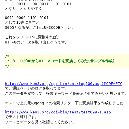
     0011   00 0011   01 0101

となり、わかりやすく、

0011 0000 1101 0101

として16進に直すと

30D5となるが、これはUNICODEらしい。

これをシフトJISに変換すれば、

UTF-8のデータを取り出せそうです。

/*

 * ３．ログDBからUTF-8コードを変換してみた(サンプル作成)

*/
http://www.ken3.org/cgi-bin/cnt/log100.asp?MODE=ETC

で、通販ページのログを取ってます。

このデータを変換して、検索キーワードを表示させてみたいと思います。

テストで上に元のgoogleの検索リンク、下に変換結果を作成しました

http://www.ken3.org/cgi-bin/test/test099-1.asp

でテスト可能です。

ソースとデータを見て確認してください。
