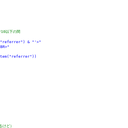
eで10以下の間
referrer") & "'>"

BR>"

em("referrer"))

るけど）