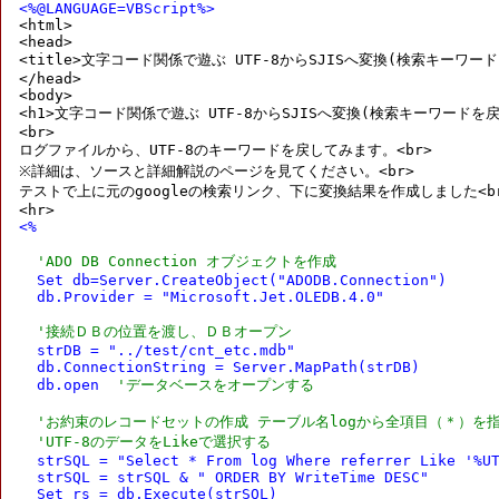
<%@LANGUAGE=VBScript%>

<html>

<head>

<title>文字コード関係で遊ぶ UTF-8からSJISへ変換(検索キーワードを戻
</head>

<body>

<h1>文字コード関係で遊ぶ UTF-8からSJISへ変換(検索キーワードを戻す)
<br>

ログファイルから、UTF-8のキーワードを戻してみます。<br>

※詳細は、ソースと詳細解説のページを見てください。<br>

テストで上に元のgoogleの検索リンク、下に変換結果を作成しました<br
<% 

'ADO DB Connection オブジェクトを作成
  Set db=Server.CreateObject("ADODB.Connection")

  db.Provider = "Microsoft.Jet.OLEDB.4.0"

'接続ＤＢの位置を渡し、ＤＢオープン
  strDB = "../test/cnt_etc.mdb"

  db.ConnectionString = Server.MapPath(strDB)

  db.open  
'データベースをオープンする
'お約束のレコードセットの作成 テーブル名logから全項目（＊）を
'UTF-8のデータをLikeで選択する
  strSQL = "Select * From log Where referrer Like '%UT
  strSQL = strSQL & " ORDER BY WriteTime DESC"

  Set rs = db.Execute(strSQL)
