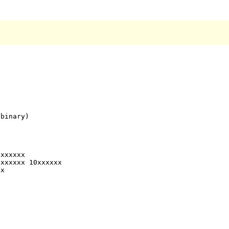
binary)

xxxxxx

xxxxxx 10xxxxxx

x
