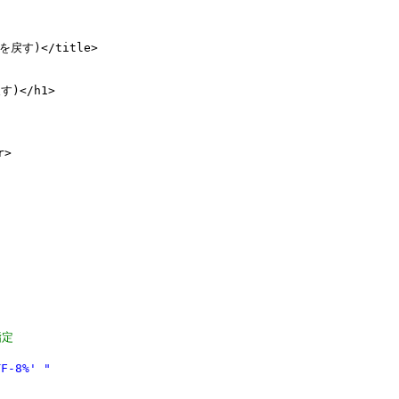
す)</title>

</h1>

>

指定
F-8%' "
