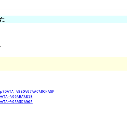
みた


p?DATA=%8EO%97%AC%8CNASP
DATA=%96%BA%81B
DATA=%93%5D%90E