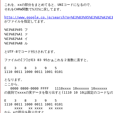
これを、xxの部分をまとめてると、UNIコードになるので、

それをCHRW関数でSJISに戻してます。

http://www.google.co.jp/search?q=%E3%83%95%E3%82%A1%E

がファイルを指定してます。

%E3%83%95 フ

%E3%82%A1 ァ

%E3%82%A4 イ

%E3%83%AB ル

とUTF-8でコード付けされてます。

ファイルの[フ]がE3 83 95かぁこれを２進数に直すと。

E    3    8    3    9    5

1110 0011 1000 0011 1001 0101

となります。

ここから、

   0000 0800-0000 FFFF   1110xxxx 10xxxxxx 10xxxxxx

の規則でxxxxの実データを取り出すと(1110 10 10は固定のコードなの
E    3    8    3    9    5

1110 0011 1000 0011 1001 0101

     xxxx   xx xxxx   xx xxxx

から xの部分を取り出すと、
