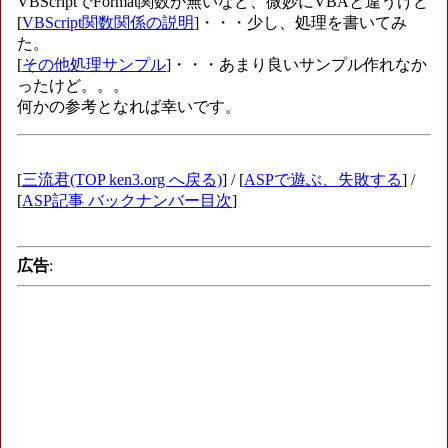
VBScriptでFormat関数が無いなど、微妙にVBAと違うけど
[
VBScript関数関係の説明
]・・・少し、処理を書いてみ
た。
[
その他処理サンプル
]・・・あまり良いサンプル作れなか
ったけど。。。
何かの参考となれば幸いです。
[
三流君(TOP ken3.org へ戻る)
] / [
ASPで遊ぶ、失敗する
] /
[
ASP記事 バックナンバー目次
]
広告
: