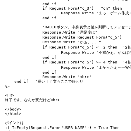
		end if

		if Request.Form("c_3") = "on" then

			Response.Write "えっ、ゲーム作成？ムリムリ<br>"

		end if

		'RADIOボタン、中身表示と値を判断してメッセージ表示

		Response.Write "満足度は"

		Response.Write Request.Form("q_5")

		Response.Write "かぁ、、、"

		if Request.Form("q_5") <= 2 then  '２以下は不満にする

			Response.Write "不満かぁ、がんばらないと"

		end if

		if Request.Form("q_5") >= 4 then  '４以上満足なら

			Response.Write "よかったぁ～一安心"

		end if

		Response.Write "<br>"

    end if   '長いＩｆ文もここで終わり

%>

<HR>

終了です。なんか変だけど<br>

</body>

</html>

ポイントは、

if IsEmpty(Request.Form("USER-NAME")) = True Then
