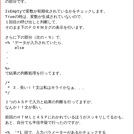
の部分です。

IsEmptyで変数が初期化されているかをチェックします。

Trueの時は、変数が生成されていないので、

１回目の呼び出しと判断して、

そのまま下のＦＯＲＭタグの表示を行います。

さらに下の部分（次の＜％）で、

<% 'データが入力されていたら、

    else

・

・

・

%>

で結果の判断処理を行ってます。

/*

 * ３．長いＩｆ文は私はキライかなぁ、、、

*/

１つのＡＳＰで入力と結果の判断を行ってますが、

なんかＩｆ文が長い。

前回のＨＴＭＬとＡＳＰにわかれているほうがスッキリしてるかも。

あと、自分でも半信半疑で行ったのですが、

<%  '*1 頭で、入力パラメーターがあるかチェックする
