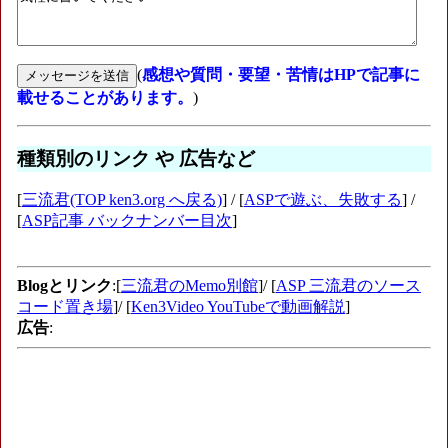
(
感想や質問・要望・苦情はHPで記事に
載せることがあります。
)
種類別のリンク や 広告など
[
三流君(TOP ken3.org へ戻る)
] / [
ASPで遊ぶ、失敗する
] /
[
ASP記事 バックナンバー目次
]
Blogとリンク
:[
三流君のMemo別館
]/ [
ASP 三流君のソース
コード置き場
]/ [
Ken3Video YouTubeで動画解説
]
広告
: