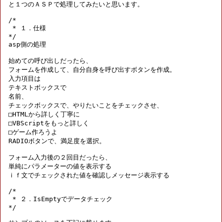
と１つのＡＳＰで処理してみたいと思います。

/*

 * １．仕様

*/

asp側の処理

始めての呼び出しだったら、

フォームを作成して、自分自身を呼び出すボタンを作成。

入力項目は

テキストボックスで

名前、

チェックボックスで、やりたいことをチェックさせ、

□HTMLから詳しく丁寧に

□VBScriptをもっと詳しく

□ゲーム作ろうよ

RADIOボタンで、満足度を選択。

フォーム入力後の２回目だったら、

単純にパラメーターの値を表示する

ｉｆ文でチェックされた値を確認しメッセージ表示する

/*

 * ２．IsEmptyでデータチェック

*/
