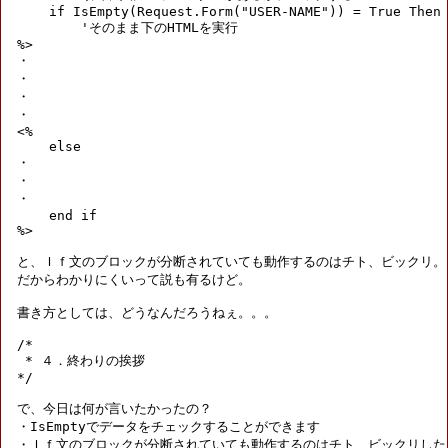
    if IsEmpty(Request.Form("USER-NAME")) = True Then

        'そのまま下のHTMLを実行

%>

・

・

・

・

<%

    else

・

・

・

    end if

%>

と、Ｉｆ文のブロックが分断されていても動作するのはチト、ビックリ。

だからわかりにくいって説も有るけど。

書き方としては、どうなんだろうねぇ。。。

/*

 * ４．終わりの挨拶

*/

で、今日は何が言いたかったの？

・IsEmptyでデータをチェックすることができます

・Ｉｆ文のブロックが分断されていても動作するのはチト、ビックリした。