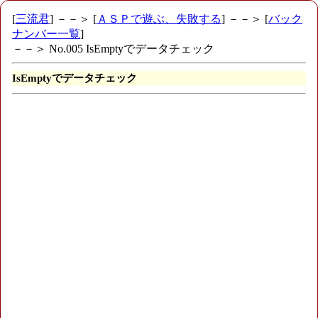
[
三流君
] －－＞ [
ＡＳＰで遊ぶ、失敗する
] －－＞ [
バック
ナンバー一覧
]
－－＞ No.005 IsEmptyでデータチェック
IsEmptyでデータチェック