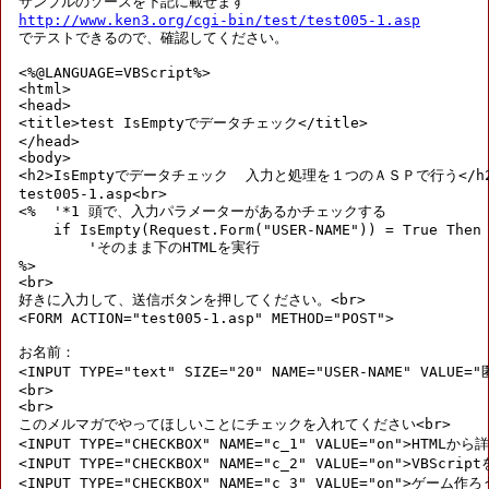
http://www.ken3.org/cgi-bin/test/test005-1.asp

でテストできるので、確認してください。

<%@LANGUAGE=VBScript%>

<html>

<head>

<title>test IsEmptyでデータチェック</title>

</head>

<body>

<h2>IsEmptyでデータチェック  入力と処理を１つのＡＳＰで行う</h2
test005-1.asp<br>

<%  '*1 頭で、入力パラメーターがあるかチェックする

    if IsEmpty(Request.Form("USER-NAME")) = True Then

        'そのまま下のHTMLを実行

%>

<br>

好きに入力して、送信ボタンを押してください。<br>

<FORM ACTION="test005-1.asp" METHOD="POST">

お名前：

<INPUT TYPE="text" SIZE="20" NAME="USER-NAME" VALUE=
<br>

<br>

このメルマガでやってほしいことにチェックを入れてください<br>

<INPUT TYPE="CHECKBOX" NAME="c_1" VALUE="on">HTMLか
<INPUT TYPE="CHECKBOX" NAME="c_2" VALUE="on">VBScri
<INPUT TYPE="CHECKBOX" NAME="c_3" VALUE="on">ゲーム作ろ