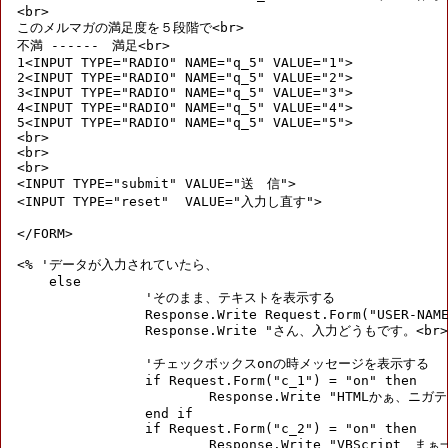
<br>

このメルマガの満足度を５段階で<br>

不満 ------　満足<br>

1<INPUT TYPE="RADIO" NAME="q_5" VALUE="1">

2<INPUT TYPE="RADIO" NAME="q_5" VALUE="2">

3<INPUT TYPE="RADIO" NAME="q_5" VALUE="3">

4<INPUT TYPE="RADIO" NAME="q_5" VALUE="4">

5<INPUT TYPE="RADIO" NAME="q_5" VALUE="5">

<br>

<br>

<br>

<INPUT TYPE="submit" VALUE="送　信">

<INPUT TYPE="reset"  VALUE="入力し直す">

</FORM>

<% 'データが入力されていたら、

    else

		'そのまま、テキストを表示する

		Response.Write Request.Form("USER-NAME")

		Response.Write "さん、入力どうもです。<br>"

		'チェックボックスonの時メッセージを表示する

		if Request.Form("c_1") = "on" then

			Response.Write "HTMLかぁ、ニガテなんだよね<br>"

		end if

		if Request.Form("c_2") = "on" then

			Response.Write "VBScript、まぁ一歩一歩やりましょうよ<br>"
