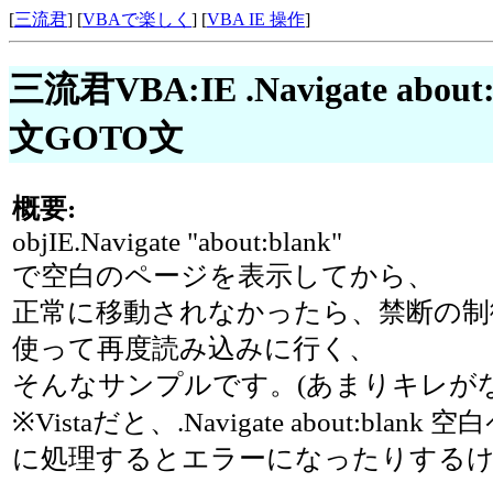
[
三流君
] [
VBAで楽しく
] [
VBA IE 操作
]
三流君VBA:IE .Navigate 
文GOTO文
概要:
objIE.Navigate "about:blank"
で空白のページを表示してから、
正常に移動されなかったら、禁断の制御
使って再度読み込みに行く、
そんなサンプルです。(あまりキレが
※Vistaだと、.Navigate about:bla
に処理するとエラーになったりする