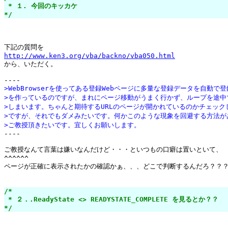
 * １. 今回のキッカケ

*/
http://www.ken3.org/vba/backno/vba050.html

から、いただく。

>WebBrowserを使ってある登録Webページに多量な登録データを自動で
>を作っているのですが、まれにページ移動がうまく行かず、ループを途中
>しまいます。ちゃんと期待するURLのページが開かれているのかチェック
>ですが、それでもダメみたいです。何かこのような現象を回避する方法が
>ご教授頂きたいです。宜しくお願いします。

----

ご教授なんて言葉は嫌いなんだけど・・・といつもの口癖は置いといて、

^^^^^^

ページが正確に表示されたかの確認かぁ、、、どこで判断するんだろ？？？
/*

 * ２．.ReadyState <> READYSTATE_COMPLETE を見るとか？？

*/