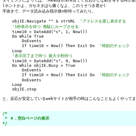
タイミングによっては、.ReadyState見ててもおかしな動きをする時があ
(ホントかよ、ガセネタばら撒くなよ、このうそつき君が)

手抜きで、データ読み込み指示後n秒待ってみたり。

    objIE.Navigate "" & strURL  
'アドレスを渡し表示する
'1秒表示を待つ 無駄にループさせる
    time10 = DateAdd("s", 1, Now())

    Do While True

        DoEvents

        If time10 < Now() Then Exit Do  
'時刻のチェック
    Loop

'表示完了まで待つ 最大９秒待つ
    time10 = DateAdd("s", 9, Now())

    Do While objIE.Busy = True

        DoEvents

        If time10 < Now() Then Exit Do  
'時刻のチェック
        DoEvents

    Loop

    objIE.stop

と、反応が安定しているwebサイトが相手の時はこんなこともよくやってま
/*

 * ４．空白ページの表示

*/