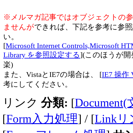
※メルマガ記事ではオブジェクトの
ませんが
できれば、下記を参考に参照
い。
[
Microsoft Internet Controls,Microsoft H
Library を参照設定する
](このほうが
楽)
また、VistaとIE7の場合は、 [
IE7 操作
考にしてください。
リンク
分類:
[
Docume
[
Form入力処理
] / [
Link