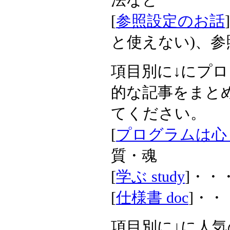
[
参照設定のお話
と使えない)、参
項目別に↓にプ
的な記事をまと
てください。
[
プログラムは心？ s
質・魂
[
学ぶ study
]・・
[
仕様書 doc
]・
項目別に↓に人