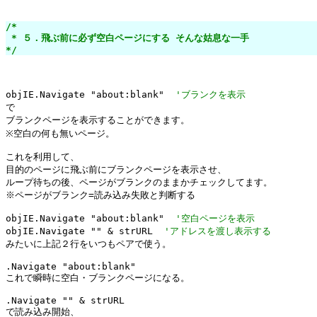
/*

 * ５．飛ぶ前に必ず空白ページにする そんな姑息な一手

*/
objIE.Navigate "about:blank"  
'ブランクを表示
で

ブランクページを表示することができます。

※空白の何も無いページ。

これを利用して、

目的のページに飛ぶ前にブランクページを表示させ、

ループ待ちの後、ページがブランクのままかチェックしてます。

※ページがブランク=読み込み失敗と判断する

objIE.Navigate "about:blank"  
'空白ページを表示
objIE.Navigate "" & strURL  
'アドレスを渡し表示する
みたいに上記２行をいつもペアで使う。

.Navigate "about:blank"

これで瞬時に空白・ブランクページになる。

.Navigate "" & strURL

で読み込み開始、
