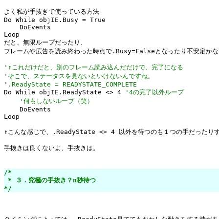
よく私が手抜きで使っている方法

Do While objIE.Busy = True

    DoEvents

Loop

だと、無限ループだったり、

フレームや広告を読み終わった時点で.Busy=Falseとなったり不安定かな
'↑これだけだと、別のフレーム読み込んだだけで、完了になる
'そこで、ステータスを見ないといけないんですね。
'.ReadyState = READYSTATE_COMPLETE

Do While objIE.ReadyState <> 4 
'4の完了以外ループ
'何もしないループ（笑）
    DoEvents

Loop

↑こんな感じで、.ReadyState <> 4 以外を待つのも１つの手だったりす
手抜きは良くないよ、手抜きは。

/*

 * ３．究極の手抜き？n秒待つ

*/