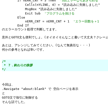
        If nERR_CNT = 5 Then  
'5回エラーならあきらめる
            Cells(nYLINE, 4) = "読み込みに失敗しました"

            MsgBox "読み込みに失敗しました"

            Exit Sub  
'プログラムを抜ける
        Else

            nERR_CNT = nERR_CNT + 1  
'エラー回数を＋1
        End If

のエラーカウント処理で判断してます。

意外とGOTO文も便利でしょ。(オイオイそんなこと書いて大丈夫？クレーム
あとは、アレンジしてみてください。(なんて無責任な・・・)

何かの参考となれば幸いです。

/*

 * ７．終わりの挨拶

*/
今回は、

.Navigate "about:blank" で 空白ページを表示

と

GOTO文で強引に制御する

そんな話でした。
