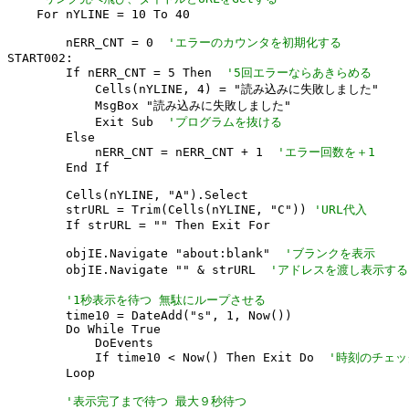
    For nYLINE = 10 To 40

        nERR_CNT = 0  
'エラーのカウンタを初期化する
START002:

        If nERR_CNT = 5 Then  
'5回エラーならあきらめる
            Cells(nYLINE, 4) = "読み込みに失敗しました"

            MsgBox "読み込みに失敗しました"

            Exit Sub  
'プログラムを抜ける
        Else

            nERR_CNT = nERR_CNT + 1  
'エラー回数を＋1
        End If

        Cells(nYLINE, "A").Select

        strURL = Trim(Cells(nYLINE, "C")) 
'URL代入
        If strURL = "" Then Exit For

        objIE.Navigate "about:blank"  
'ブランクを表示
        objIE.Navigate "" & strURL  
'アドレスを渡し表示する
'1秒表示を待つ 無駄にループさせる
        time10 = DateAdd("s", 1, Now())

        Do While True

            DoEvents

            If time10 < Now() Then Exit Do  
'時刻のチェッ
        Loop

'表示完了まで待つ 最大９秒待つ