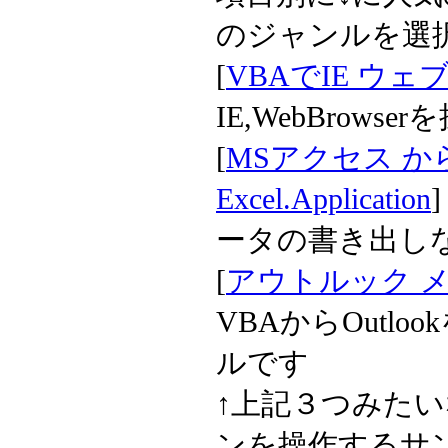
のジャンルを選
[
VBAでIE ウ
IE,WebBrow
[
MSアクセス か
Excel.Application
ータの書き出し
[
アウトルック メールの
VBAからOutl
ルです
↑上記３つみたいな
ンを操作するサ