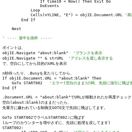
                If time10 < Now() Then Exit Do

                DoEvents

            Loop

            Cells(nYLINE, "E") = objIE.Document.URL 
'
        End If

    Next

' ---- 途中を抜粋 -----
ポイントは、

objIE.Navigate "about:blank"  
'ブランクを表示
objIE.Navigate "" & strURL  
'アドレスを渡し表示する
で、空白にしてから目的のURLを表示

n秒待ったり、.Busyを見たりしてから、

If objIE.Document.URL = "about:blank" Then

    GoTo START002   
'エラー(空白のまま)の時、先頭に強引に飛ば
End If

.Document.URL = "about:blank"でURLが移動されたか再度チェック
空白(about:blank)のままだったら、

先輩方に嫌われている制御文GOTO文で先頭に飛ばしてます。

GoTo START002でラベルSTART002:に飛ばす

(ループのカウンターを増やさずに、先頭に処理を戻してます)

START002:
