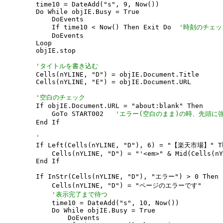
        time10 = DateAdd("s", 9, Now())

        Do While objIE.Busy = True

            DoEvents

            If time10 < Now() Then Exit Do  
'時刻のチェッ
            DoEvents

        Loop

        objIE.stop

'タイトルを書き込む
        Cells(nYLINE, "D") = objIE.Document.Title

        Cells(nYLINE, "E") = objIE.Document.URL

'空白のチェック
        If objIE.Document.URL = "about:blank" Then

            GoTo START002   
'エラー(空白のまま)の時、先頭に
        End If

'
        If Left(Cells(nYLINE, "D"), 6) = "【楽天市場】" Th
            Cells(nYLINE, "D") = "'<em>" & Mid(Cells(nY
        End If

        If InStr(Cells(nYLINE, "D"), "エラー") > 0 Then

            Cells(nYLINE, "D") = "ページのエラーです"

'表示完了まで待つ
            time10 = DateAdd("s", 10, Now())

            Do While objIE.Busy = True

                DoEvents
