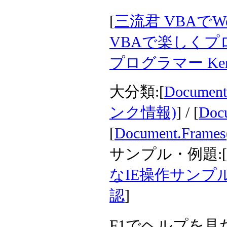
[
三流君 VBAでWe
VBAで楽しくプ
プログラマー Ken
大分類:[
Documen
ンク情報)
] / [
Doc
[
Document.Fra
サンプル・例題:[
なIE操作サンプ
認
]
F1でヘルプを見た