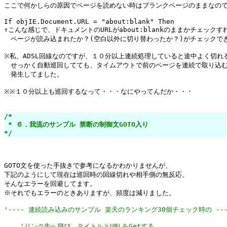
ここで何かしらの原因でページを読めない時はブランクページのままなので
If objIE.Document.URL = "about:blank" Then

↑こんな感じで、ドキュメントのURLがabout:blankのままかチェックすれ
　ページが読み込まれたか？(空白以外に切り替わったか？)がチェックでき
※私、ADSL回線なのですが、１０分以上連続処理していると途中よく切れる
　せっかく自動巡回してても、タイムアウトで前のページを連続で取り込む
　発生してました。

※※１０分以上も巡回するなって・・・なにやってんだか・・・

/*

 * ６．我流のサンプル 禁断の制御文GOTO入り

*/
GOTO文を使った手抜きで参考になるかわかりませんが、

下記のようにして現在は巡回時の回線切れや相手側の無反応、

そんなエラーを回避してます。

※それでもエラーのときありますが、頻度は減りました。

'---- 連続読み込みのサンプル 楽天のランキング30個チェック時の ---
'リンク先へ飛び、タイトルとURLをGetする