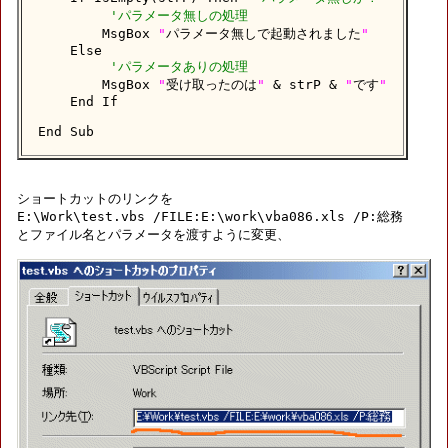
'パラメータ無しの処理
        MsgBox 
"
パラメータ無しで起動されました
"
    Else

'パラメータありの処理
        MsgBox 
"
受け取ったのは
"
 & strP & 
"
です
"
    End If

End Sub
ショートカットのリンクを

E:\Work\test.vbs /FILE:E:\work\vba086.xls /P:総務

とファイル名とパラメータを渡すように変更、
