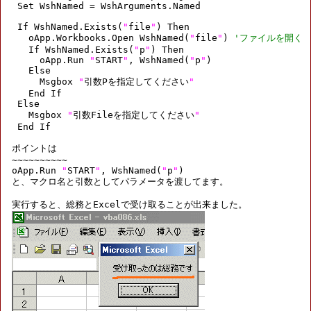
 Set WshNamed = WshArguments.Named

 If WshNamed.Exists(
"
file
"
) Then

   oApp.Workbooks.Open WshNamed(
"
file
"
) 
'ファイルを開く
   If WshNamed.Exists(
"
p
"
) Then

     oApp.Run 
"
START
"
, WshNamed(
"
p
"
)

   Else

     Msgbox 
"
引数Pを指定してください
"
   End If

 Else

   Msgbox 
"
引数Fileを指定してください
"
 End If

ポイントは

~~~~~~~~~~

oApp.Run 
"
START
"
, WshNamed(
"
p
"
)

と、マクロ名と引数としてパラメータを渡してます。
