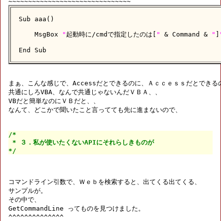
Sub aaa()

    MsgBox 
"
起動時に/cmdで指定したのは[
"
 & Command & 
"
]
End Sub
まぁ、こんな感じで、Accessだとできるのに、Ａｃｃｅｓｓだとできるの
共通にしろVBA、なんで共通じゃないんだＶＢＡ、、

VBだと簡単なのにＶＢだと、、

なんて、どこかで聞いたこと言ってても先に進まないので、

/*

 * ３．私が使いたくないAPIにそれらしきものが

*/
コマンドライン引数で、Ｗｅｂを検索すると、出てくる出てくる、

サンプルが。

その中で、

GetCommandLine ってものを見つけました。

^^^^^^^^^^^^^^
