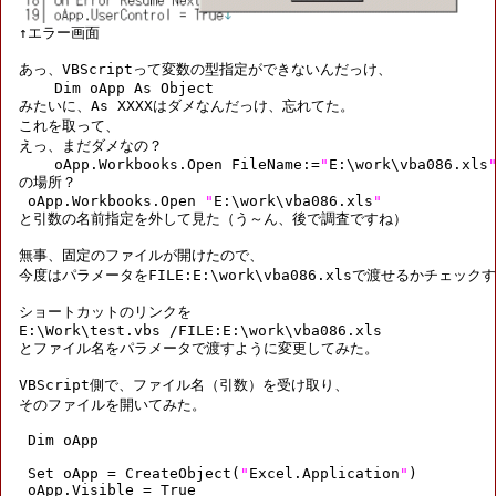
あっ、VBScriptって変数の型指定ができないんだっけ、

    Dim oApp As Object

みたいに、As XXXXはダメなんだっけ、忘れてた。

これを取って、

えっ、まだダメなの？

    oApp.Workbooks.Open FileName:=
"
E:\work\vba086.xls
の場所？

 oApp.Workbooks.Open 
"
E:\work\vba086.xls
"
と引数の名前指定を外して見た（う～ん、後で調査ですね）

無事、固定のファイルが開けたので、

今度はパラメータをFILE:E:\work\vba086.xlsで渡せるかチェックす
ショートカットのリンクを

E:\Work\test.vbs /FILE:E:\work\vba086.xls

とファイル名をパラメータで渡すように変更してみた。

VBScript側で、ファイル名（引数）を受け取り、

そのファイルを開いてみた。

 Dim oApp

 Set oApp = CreateObject(
"
Excel.Application
"
)

 oApp.Visible = True
