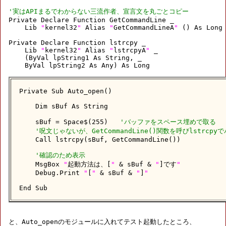
'実はAPIまるでわからない三流作者、宣言文を丸ごとコピー

Private Declare Function GetCommandLine _

    Lib 
"
kernel32
"
 Alias 
"
GetCommandLineA
"
 () As Long

Private Declare Function lstrcpy _

    Lib 
"
kernel32
"
 Alias 
"
lstrcpyA
"
 _

    (ByVal lpString1 As String, _

    ByVal lpString2 As Any) As Long

Private Sub Auto_open()

    Dim sBuf As String

    sBuf = Space$(255)   
'バッファをスペース埋めで取る
'呪文じゃないが、GetCommandLine()関数を呼びlstrcp
    Call lstrcpy(sBuf, GetCommandLine())

'確認のため表示
    MsgBox 
"
起動方法は、[
"
 & sBuf & 
"
]です
"
    Debug.Print 
"
[
"
 & sBuf & 
"
]
"
End Sub
と、Auto_openのモジュールに入れてテスト起動したところ、
