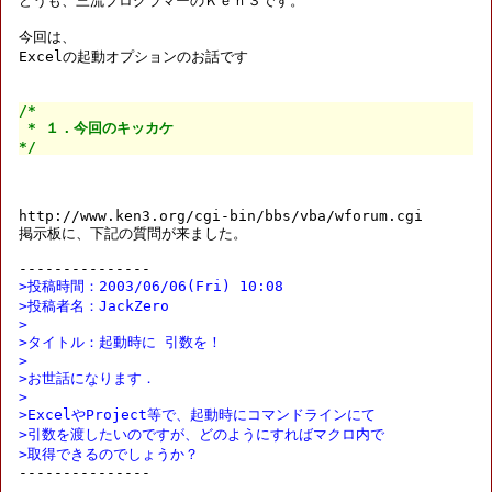
どうも、三流プログラマーのＫｅｎ３です。

今回は、

Excelの起動オプションのお話です

/*

 * １．今回のキッカケ

*/
http://www.ken3.org/cgi-bin/bbs/vba/wforum.cgi

掲示板に、下記の質問が来ました。

>投稿時間：2003/06/06(Fri) 10:08
>投稿者名：JackZero
>
>タイトル：起動時に 引数を！
>
>お世話になります．
>
>ExcelやProject等で、起動時にコマンドラインにて
>引数を渡したいのですが、どのようにすればマクロ内で
>取得できるのでしょうか？

---------------
