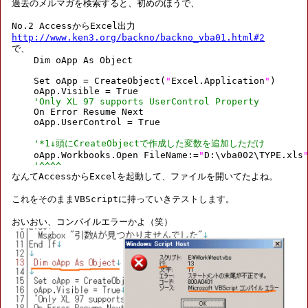
過去のメルマガを検索すると、初めのほうで、

http://www.ken3.org/backno/backno_vba01.html#2

で、

    Dim oApp As Object

    Set oApp = CreateObject(
"
Excel.Application
"
)

    oApp.Visible = True

'Only XL 97 supports UserControl Property
    On Error Resume Next

    oApp.UserControl = True

'*1↓頭にCreateObjectで作成した変数を追加しただけ
    oApp.Workbooks.Open FileName:=
"
D:\vba002\TYPE.xls
'^^^^
なんてAccessからExcelを起動して、ファイルを開いてたよね。

これをそのままVBScriptに持っていきテストします。
