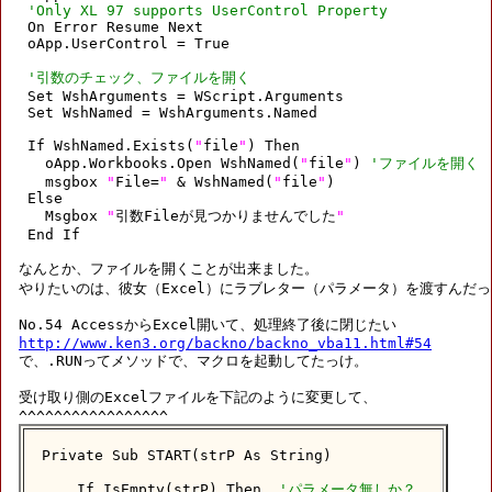
'Only XL 97 supports UserControl Property
 On Error Resume Next

 oApp.UserControl = True

'引数のチェック、ファイルを開く
 Set WshArguments = WScript.Arguments

 Set WshNamed = WshArguments.Named

 If WshNamed.Exists(
"
file
"
) Then

   oApp.Workbooks.Open WshNamed(
"
file
"
) 
'ファイルを開く
   msgbox 
"
File=
"
 & WshNamed(
"
file
"
)

 Else

   Msgbox 
"
引数Fileが見つかりませんでした
"
 End If

なんとか、ファイルを開くことが出来ました。

やりたいのは、彼女（Excel）にラブレター（パラメータ）を渡すんだっ
http://www.ken3.org/backno/backno_vba11.html#54

で、.RUNってメソッドで、マクロを起動してたっけ。

受け取り側のExcelファイルを下記のように変更して、

Private Sub START(strP As String)

    If IsEmpty(strP) Then  
'パラメータ無しか？