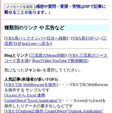
(
感想や質問・要望・苦情はHPで記事に
載せることがあります。
)
種類別のリンク や 広告など
[
VBA系バックナンバー目次へ移動
] / [
VBA系TOPへ
] / [
三
流君(TOP ken3.org へ戻る)
]
Blogとリンク
:[
三流君のMemo別館
]/ [
VBA 三流君のソース
コード置き場
]/ [
Ken3Video YouTubeで動画解説
]
気になった
ジャンル
↓を選択してください。
人気記事(来場者が多いTOP3)
:
[
VBAでIE,WebBrowserを操作
]・・・VBAでIE,WebBrowser
を操作する サンプルです
[
Access から Excel 連携
CreateObject("Excel.Application")
]・・・AccessからExcelを
操作したりデータの書き出しなどです
[
VBAでOutlookの操作 CreateObject("Outlook.Application"