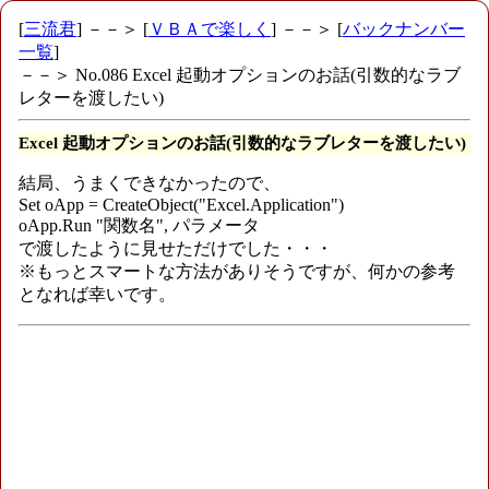
[
三流君
] －－＞ [
ＶＢＡで楽しく
] －－＞ [
バックナンバー
一覧
]
－－＞ No.086 Excel 起動オプションのお話(引数的なラブ
レターを渡したい)
Excel 起動オプションのお話(引数的なラブレターを渡したい)
結局、うまくできなかったので、
Set oApp = CreateObject("Excel.Application")
oApp.Run "関数名", パラメータ
で渡したように見せただけでした・・・
※もっとスマートな方法がありそうですが、何かの参考
となれば幸いです。