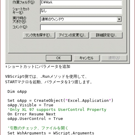
VBScript側では、.Runメソッドを使用して、

STARTマクロを起動、パラメータを1つ渡します。

 Dim oApp

 Set oApp = CreateObject(
"
Excel.Application
"
)

 oApp.Visible = True

'Only XL 97 supports UserControl Property
 On Error Resume Next

 oApp.UserControl = True

'引数のチェック、ファイルを開く
 Set WshArguments = WScript.Arguments
