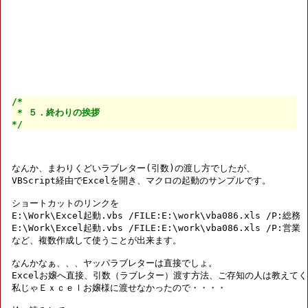
/*

 * ５．終わりの挨拶

*/
なんか、まわりくどいラブレター(引数)の渡し方でしたが、

VBScript経由でExcelを開き、マクロの起動のサンプルです。

ショートカットのリンクを

E:\Work\Excel起動.vbs /FILE:E:\work\vba086.xls /P:総務

E:\Work\Excel起動.vbs /FILE:E:\work\vba086.xls /P:営業

など、複数作成して使うことが出来ます。

なんかなぁ、、、ヤッパラブレターは直接でしょ。

Excelお嬢へ直接、引数（ラブレター）渡す方法、ご存知の人は教えてく
私じゃＥｘｃｅｌお嬢様に渡せなかったので・・・・
