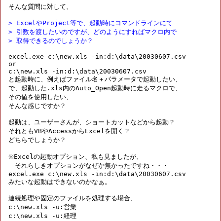
そんな質問に対して、

> ExcelやProject等で、起動時にコマンドラインにて
> 引数を渡したいのですが、どのようにすればマクロ内で
> 取得できるのでしょうか？
excel.exe c:\new.xls -in:d:\data\20030607.csv

or

c:\new.xls -in:d:\data\20030607.csv

と起動時に、例えばファイル名＋パラメータで起動したい、

で、起動した.xls内のAuto_Open起動時に走るマクロで、

その値を使用したい、

そんな感じですか？

起動は、ユーザーさんが、ショートカットなどから起動？

それともVBやAccessからExcelを開く？

どちらでしょうか？

※Excelの起動オプション、私も見ましたが、

　それらしきオプションがなぜか無かったですね・・・

excel.exe c:\new.xls -in:d:\data\20030607.csv

みたいな起動はできないのかなぁ。

連続処理や固定のファイルを処理する場合、

c:\new.xls -u:営業

c:\new.xls -u:経理
