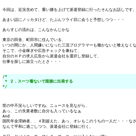
今回は、近況含めて、重い腰を上げて派遣登録に行ったそんなお話しです。
あまい話にノッカタけど、たぶんツライ目に会うと予想しつつ・・・

あらすじの流れは、こんなかんじかな

東京の田舎、町田市に住んでいる、

いつの間にか、人間嫌いになった三流プログラマーも働かないと喰えなくな
そこで、小金稼ぎや広告チェックを兼ねて、

自分のＨＰの求人広告から派遣会社を選択し登録して、

仕事を探しに旅立ったとさ・・・

/*

 * ２．スーツ着ないで面接に出発する

*/
世の中不況らしいですね、ニュースを見ながら、

あっ、この失業者数に自分も入っているなぁ

And

国民年金滞納者、、４割超えた、あっ、オレもこのうちの一人だ・・・なさ
なんて平和に過ごしつつ、派遣会社に登録に行く。
