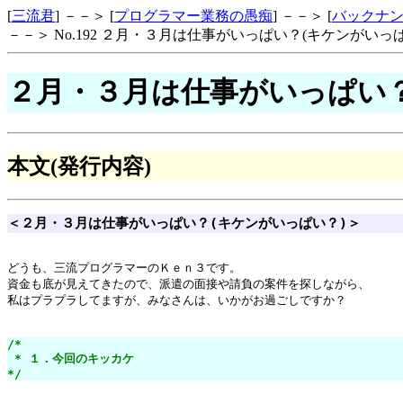
[
三流君
] －－＞ [
プログラマー業務の愚痴
] －－＞ [
バックナ
－－＞ No.192 ２月・３月は仕事がいっぱい？(キケンがいっ
２月・３月は仕事がいっぱい？
本文(発行内容)
＜２月・３月は仕事がいっぱい？(キケンがいっぱい？)＞
どうも、三流プログラマーのＫｅｎ３です。

資金も底が見えてきたので、派遣の面接や請負の案件を探しながら、

私はプラプラしてますが、みなさんは、いかがお過ごしですか？

/*

 * １．今回のキッカケ

*/