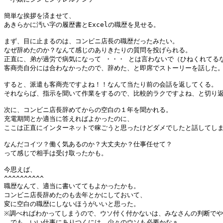
簡単な挨拶を済ませて、

あきらかに汚い字の履歴書とExcelの職歴を見せる。

まず、目に止まるのは、コンビニ店長の職歴だったみたい。

なぜ辞めたのか？なんて感じのありきたりの質問を投げられる。

正直に、弟が過労で病気になって ・・・ とは言わないで（ひねくれてるな
客商売自分には合わなかったので、辞めた、と即席でストーリーを話した。
すると、派遣も客商売ですよね！！なんて当たり前の会話を返してくる。

それならば、指示を聞いて作業をするので、比較的ラクですよね、と切り返
次に、コンビニ店長辞めてからの空白の１年を聞かれる。

充電期間とか適当に答えればよかったのに、

ここは正直にインターネットで稼ごうと思ったけどダメでしたと話してしま
なんだコイツ？働く気あるのか？大丈夫か？仕事任せて？

って感じで相手は受け取ったかも。

今思えば、

^^^^^^^^^^

職歴なんて、適当に書いててもよかったかも。

コンビニ店長辞めたのも去年とかにしておいて、

変に空白の職歴にしないほうがいいと思った。

※調べればわかってしまうので、ウソ付く付かないは、みなさんの判断でや
　でも、いい仕事にありつくには、少々のウソも必要かなぁ。
