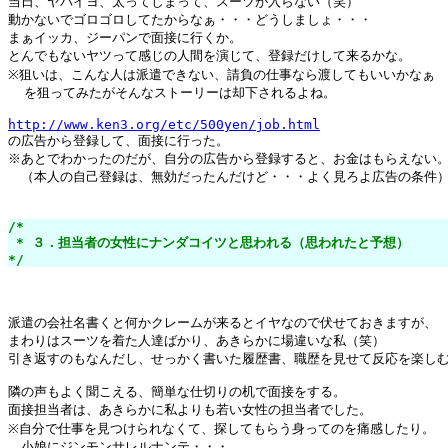
当日、ヤバイヨ、太ってしまって、スーツが入らない（笑）

動かないでゴロゴロしてたからなぁ・・・どうしましょ・・・

まぁイッカ、ジーパンで面接に行くか。

とんでもないヤツって感じの人間を演じて、登録だけして来るかな。

※狙いは、こんな人は派遣できない、請負の仕事なら渡してもいいかなぁ

  を狙ってみたがそんなストーリーは却下されるよね。

http://www.ken3.org/etc/500yen/job.html

の広告から登録して、面接に行った。

※あとでわかったのだが、自分の広告から登録すると、お金はもらえない。
　（本人の自己登録は、無効だったんだけど・・・よく見ろよ広告の条件）
/*

 * ３．担当者の女性にナンダコイツと思われる（思われたと予想）

*/
派遣の会社名書くと何かクレームが来るとイヤなので伏せておきますが、

まわりはスーツを着た人達ばかり、あきらかに場違いな私（笑）

引き返すのもなんだし、せっかく書いた履歴書、職歴を見せて反応を楽しむ
隣の声もよく聞こえる、簡単な仕切りの机で面接をする。

面接担当者は、あきらかに私よりも若い女性の担当者でした。

※自分で仕事を見つけられなくて、探してもらう身ってのを痛感したり。

　小娘にジンモンサレルナンテ・・・
