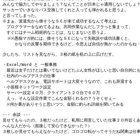
みんなで協力してやりましょう？なんてことが日本じゃ通用しないでしょ？
サッカーでいきなりパス交換してくれと入っても弾かれると思うよ。

と言ってしまった。

※まぁ、派遣先から偉そうなＳＥが来て成功するなんて考えは、

　プログラマーをなめてるよね。共同作業なんだしフラっと集まって、

　すぐにはチーム戦術的なことは、なじまないと思うよ。

  ※※愚痴マガ的には、偉そうなＳＥになって失敗談や成功法書くと、

　　　かなりの反響を期待できるけど、今思えば自信が無かったのかもね・
少したち、リストを見ながら、３枚の紙を机の上に広げだす。

・Excel/Word と 一般事務

　最近は女子だけとは書いてないけどたぶん女性がほしいと思い自分的にも
・社内のヘルプデスクの仕事

　ヘルプデスクかぁ、電話サポートは大変そうなので、これも辞退する

・小規模ネットワーク設定

　サーバー設定４０万、クライアント２０台で６０万

　えっ、そんな設定作業でこんな金額くれるの？うそくせぇ～

　※何か裏がありそうと思いつつ、金額に釣られ詳細を聞いてみる

--- 余談 ---

見せてもらったの、３枚だったけど、私用に用意していた仕事２０件近くあ
へんな人だから（面接して安心できなかった？）

３枚しか見せてもらえなかったけど、ゴロゴロ転がってそうだね関東は仕事