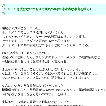
/*

 * ５．引き受けないつもりで強気の条件(非常識な暴言を吐く)

*/
納期が２月末となっていた。

今、２／１２でしょ？２週間しかないじゃん。

ちょっとヤバイと思い、サーバーの設定はムリカナァと断る。

セットでやらないとダメと言われるかと思いきや、

クライアントＰＣの設定だけでもイイと向こうから言ってくる。

おいしい話には、裏があるもの。。。

設定って？と聞いたら、プリンタのドライバーやソフトの動作確認など、

一般的に使えるように設定するだけと言われる。

まぁイイヤ、詳しいことはたぶん行かないとワカラナイシ、

なによりも、２０台で６０万、やばい作業でも１台３万の設定でしょ、

なんとかなるでしょ。と思いつつ、話を進めることにしました。

なんか、いろいろな書類にサインをしました。

機密保持契約なんて契約書があるのが（怖いよねソフト屋が情報漏らすと）
時代を感じさせるなぁと思いつつサインを続ける。

支払条件、末締めの翌翌１５日払いとなっていた。
