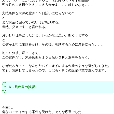
えっ、３／５とかに完了すると、末に締めて３月末納品扱い、

翌々月の１５日だと５／１５入金かよ。。。厳しいなぁ。。。

支払条件を末締め翌月１５日払いにならないの？

と

まだお金に困っていないけど相談する。

当然、ダメです。と言われる。

おいしい仕事だったけど、いっかなと思い、断ろうとする

と

なぜか上司に電話をかけ、その後、相談するために席を立った。。。

約１０分後、戻ってきて、

この案件だけ、末締め翌月１５日払いＯＫと返事をもらう。

なぜだろう・・・なんかヤバイニオイのする作業のような気がしてきた。

でも、契約してしまったので、しばらくＰＣの設定作業で遊んでます。

/*

 * ６．終わりの挨拶

*/
今回は、

危ないニオイのする案件を受けた、そんな序章でした。
