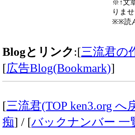
※↑文
りませ
※※読
Blogとリンク
:[
三流君の
[
広告Blog(Bookmark)
]
[
三流君(TOP ken3.org へ
痴
] / [
バックナンバー 一