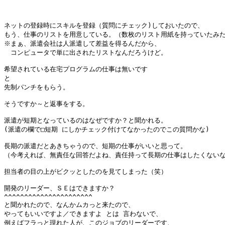
ネットの登録時にスキルを登録（質問にチェック)しておいたので、

もう、仕事のリストを用意している。（数枚のリスト用紙を持っていたみたい
※まぁ、派遣会社は人派遣して差益を得るんだから、

　コンピュータで単に出されたリストなんだろうけど。

希望されている在宅プログラムの仕事は無いです

と

先制パンチをもらう。

そうですか～と返事をする。

派遣が短期となっているのはなぜですか？と聞かれる。

(派遣の欄で□短期 にしかチェック付けてなかったのでこの質問かな)

長期の派遣だとあきちゃうので、短期の仕事がいいと思って。

（今考えれば、無責任な回答だよね、責任持って長期の仕事はしたくないな
担当者の目の上がビクッとしたのを見てしまった（笑）

開発のリーダー、ＳＥはできますか？

^^^^^^^^^^^^^^^^^^^^^^

と聞かれたので、なんかムカっと来たので、

やってもいいですよ／できますよ とは 言わないで、

例えばフラっと現れた人が、このジョブのリーダーです、
