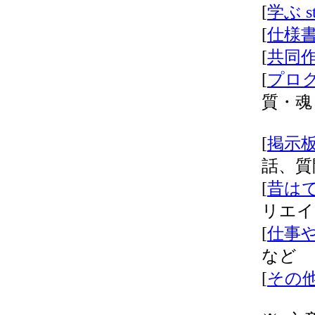
[
学ぶ st
[
仕様書 
[
共同作業
[
プログラ
質・魂
[
掲示板
話、質
[
昔はで
リエイ
[
仕事や
など
[
その他 