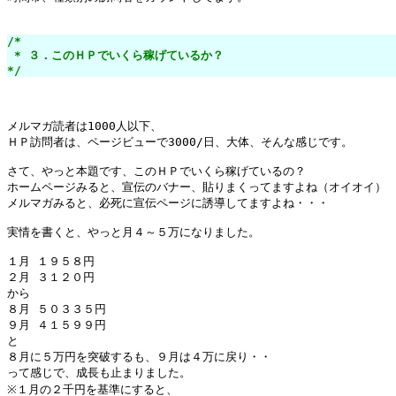
/*

 * ３．このＨＰでいくら稼げているか？

*/
メルマガ読者は1000人以下、

ＨＰ訪問者は、ページビューで3000/日、大体、そんな感じです。

さて、やっと本題です、このＨＰでいくら稼げているの？

ホームページみると、宣伝のバナー、貼りまくってますよね（オイオイ）

メルマガみると、必死に宣伝ページに誘導してますよね・・・

実情を書くと、やっと月４～５万になりました。

１月 １９５８円

２月 ３１２０円

から

８月 ５０３３５円

９月 ４１５９９円

と

８月に５万円を突破するも、９月は４万に戻り・・

って感じで、成長も止まりました。

※１月の２千円を基準にすると、
