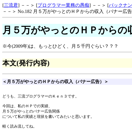
[
三流君
] －－＞ [
プログラマー業務の愚痴
] －－＞ [
バックナ
－－＞ No.182 月５万がやっとのＨＰからの収入（バナー広
月５万がやっとのＨＰからの
※今(2009年)は、もっとひどく、月５千円ぐらい？？？
本文(発行内容)
＜月５万がやっとのＨＰからの収入（バナー広告）＞
どうも、三流プログラマーのＫｅｎ３です。

今回は、私のＨＰでの実績、

月５万がやっとのバナー広告関係

について私の実績と現状を書いてみたいと思います。

軽く読み流してね。
