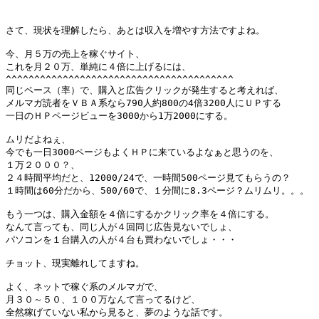
さて、現状を理解したら、あとは収入を増やす方法ですよね。

今、月５万の売上を稼ぐサイト、

これを月２０万、単純に４倍に上げるには、

^^^^^^^^^^^^^^^^^^^^^^^^^^^^^^^^^^^^^^^^

同じペース（率）で、購入と広告クリックが発生すると考えれば、

メルマガ読者をＶＢＡ系なら790人約800の4倍3200人にＵＰする

一日のＨＰページビューを3000から1万2000にする。

ムリだよねぇ、

今でも一日3000ページもよくＨＰに来ているよなぁと思うのを、

１万２０００？、

２４時間平均だと、12000/24で、一時間500ページ見てもらうの？

１時間は60分だから、500/60で、１分間に8.3ページ？ムリムリ。。。

もう一つは、購入金額を４倍にするかクリック率を４倍にする。

なんて言っても、同じ人が４回同じ広告見ないでしょ、

パソコンを１台購入の人が４台も買わないでしょ・・・

チョット、現実離れしてますね。

よく、ネットで稼ぐ系のメルマガで、

月３０～５０、１００万なんて言ってるけど、

全然稼げていない私から見ると、夢のような話です。
