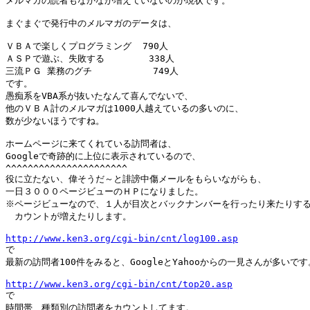
メルマガの読者もなかなか増えていないのが現状です。

まぐまぐで発行中のメルマガのデータは、

ＶＢＡで楽しくプログラミング  790人

ＡＳＰで遊ぶ、失敗する        338人

三流ＰＧ 業務のグチ           749人

です。

愚痴系をVBA系が抜いたなんて喜んでないで、

他のＶＢＡ計のメルマガは1000人越えているの多いのに、

数が少ないほうですね。

ホームページに来てくれている訪問者は、

Googleで奇跡的に上位に表示されているので、

^^^^^^^^^^^^^^^^^^^^^^

役に立たない、偉そうだ～と誹謗中傷メールをもらいながらも、

一日３０００ページビューのＨＰになりました。

※ページビューなので、１人が目次とバックナンバーを行ったり来たりする
　カウントが増えたりします。

http://www.ken3.org/cgi-bin/cnt/log100.asp

で

最新の訪問者100件をみると、GoogleとYahooからの一見さんが多いです。
http://www.ken3.org/cgi-bin/cnt/top20.asp

で

時間帯、種類別の訪問者をカウントしてます。
