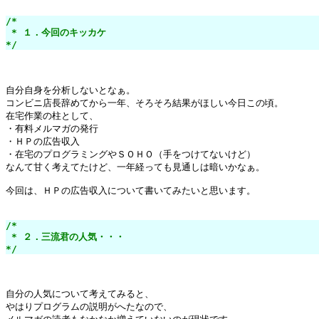
/*

 * １．今回のキッカケ

*/
自分自身を分析しないとなぁ。

コンビニ店長辞めてから一年、そろそろ結果がほしい今日この頃。

在宅作業の柱として、

・有料メルマガの発行

・ＨＰの広告収入

・在宅のプログラミングやＳＯＨＯ（手をつけてないけど）

なんて甘く考えてたけど、一年経っても見通しは暗いかなぁ。

今回は、ＨＰの広告収入について書いてみたいと思います。

/*

 * ２．三流君の人気・・・

*/
自分の人気について考えてみると、

やはりプログラムの説明がへたなので、
