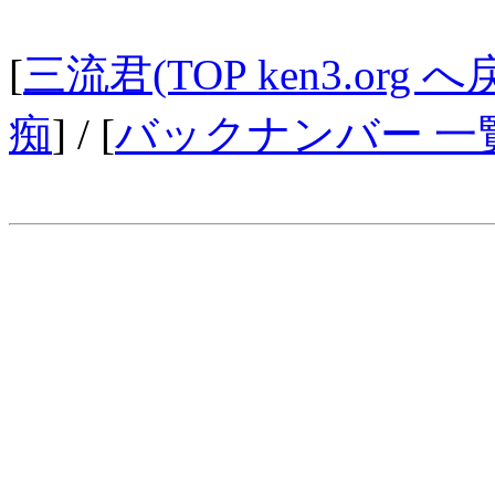
[
三流君(TOP ken3.org へ
痴
] / [
バックナンバー 一