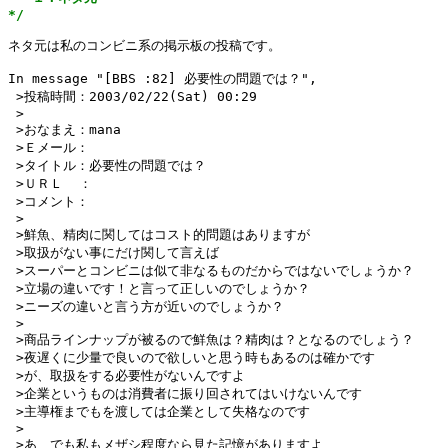
*/
ネタ元は私のコンビニ系の掲示板の投稿です。

In message "[BBS :82] 必要性の問題では？",

 >投稿時間：2003/02/22(Sat) 00:29

 >

 >おなまえ：mana

 >Ｅメール：

 >タイトル：必要性の問題では？

 >ＵＲＬ  ：

 >コメント：

 >

 >鮮魚、精肉に関してはコスト的問題はありますが

 >取扱がない事にだけ関して言えば

 >スーパーとコンビニは似て非なるものだからではないでしょうか？

 >立場の違いです！と言って正しいのでしょうか？

 >ニーズの違いと言う方が近いのでしょうか？

 >

 >商品ラインナップが被るので鮮魚は？精肉は？となるのでしょう？

 >夜遅くに少量で良いので欲しいと思う時もあるのは確かです

 >が、取扱をする必要性がないんですよ

 >企業というものは消費者に振り回されてはいけないんです

 >主導権までもを渡しては企業として失格なのです

 >

 >あ、でも私もメザシ程度なら見た記憶がありますよ
