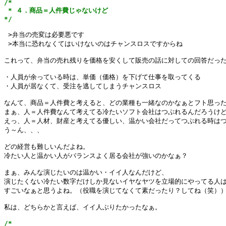
/*

 * ４．商品＝人件費じゃないけど

*/
 >弁当の売変は必要悪です

 >本当に恐れなくてはいけないのはチャンスロスですからね

これって、弁当の売れ残りを価格を安くして販売の話に対しての回答だった
・人員が余っている時は、単価（価格）を下げて仕事を取ってくる

・人員が居なくて、受注を逃してしまうチャンスロス

なんて、商品＝人件費と考えると、どの業種も一緒なのかなぁとフト思った
まぁ、人＝人件費なんて考えてる冷たいソフト会社はつぶれるんだろうけど
えっ、人＝人材、財産と考えてる優しい、温かい会社だってつぶれる時はつ
う～ん、、、

どの経営も難しいんだよね。

冷たい人と温かい人がバランスよく居る会社が強いのかなぁ？

まぁ、みんな演じたいのは温かい・イイ人なんだけど、

演じたくない冷たい数字だけしか見ないイヤなヤツを立場的にやってる人は
すごいなぁと思うよね。（役職を演じてなくて素だったり？してね（笑））
私は、どちらかと言えば、イイ人ぶりたかったなぁ。

/*
