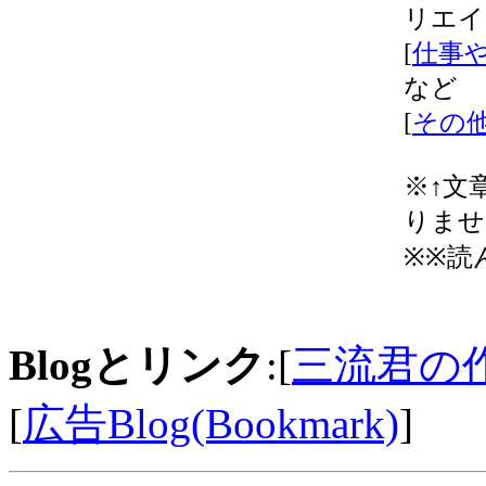
リエイ
[
仕事や
など
[
その他 
※↑文
りませ
※※読
Blogとリンク
:[
三流君の
[
広告Blog(Bookmark)
]