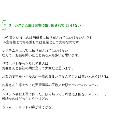
/*

 * ３．システム屋はお客に振り回されてはいけない

*/
 >企業というものは消費者に振り回されてはいけないんです

 >主導権までもを渡しては企業として失格なのです

システム屋はお客に振り回されてはいけない

なんて、お話を聞いたことある人も多いと思います。

見積もりを作ったりしてる人は、

お客さんと会社の間に立って大変だと思います。

お客の要望をハネルのが一流のＳＥだ？なんてことは無いと思うけどね。

お客さん主導で作った要望満載の工数／金額オーバーのシステム

と

システム会社主導で作った、ほら黙ってこれ使えよ的なシステム、、、

極端なのはどっちもやだけどね。

う～ん、チョット内容が違うかな。
