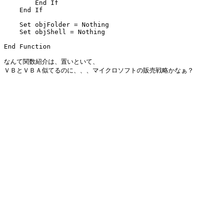
        End If

    End If

    Set objFolder = Nothing

    Set objShell = Nothing

End Function

なんて関数紹介は、置いといて、

ＶＢとＶＢＡ似てるのに、、、マイクロソフトの販売戦略かなぁ？
