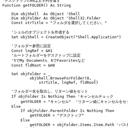
'デスクトップの時は文字列を返す

Function getFOLDER() As String

    Dim objShell  As Object 'Shell

    Dim objFolder As Object 'Shell32.Folder

    Const strTitle = "フォルダを選択してください。"

    'シェルのオブジェクトを作成する

    Set objShell = CreateObject("Shell.Application")

    'フォルダー参照に設定

    Const lngRef = &H1

    'ルートフォルダーをデスクトップに設定

    '5でMy Documents、6でFavoritesなど

    Const fldRoot = &H0

    Set objFolder = _

            objShell.BrowseForFolder(0, _

                strTitle, lngRef, fldRoot)

    'フォルダー名を取出し、リターン値をセット

    If objFolder Is Nothing Then 'キャンセルチェック

        getFOLDER = "キャンセル"  'リターン値にキャンセルをセッ
    Else

        If objFolder.ParentFolder Is Nothing Then

            getFOLDER = "デスクトップ"

        Else

            getFOLDER = objFolder.Items.Item.Path '