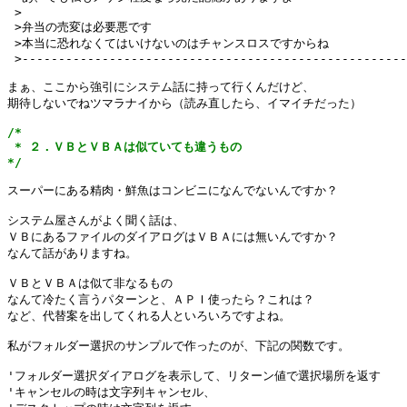
 >

 >弁当の売変は必要悪です

 >本当に恐れなくてはいけないのはチャンスロスですからね

 >-----------------------------------------------------
まぁ、ここから強引にシステム話に持って行くんだけど、

期待しないでねツマラナイから（読み直したら、イマイチだった）

/*

 * ２．ＶＢとＶＢＡは似ていても違うもの

*/
スーパーにある精肉・鮮魚はコンビニになんでないんですか？

システム屋さんがよく聞く話は、

ＶＢにあるファイルのダイアログはＶＢＡには無いんですか？

なんて話がありますね。

ＶＢとＶＢＡは似て非なるもの

なんて冷たく言うパターンと、ＡＰＩ使ったら？これは？

など、代替案を出してくれる人といろいろですよね。

私がフォルダー選択のサンプルで作ったのが、下記の関数です。

'フォルダー選択ダイアログを表示して、リターン値で選択場所を返す

'キャンセルの時は文字列キャンセル、
