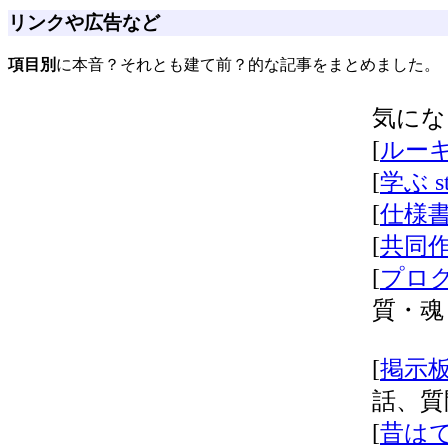
リンクや広告など
項目別
に本音？それとも建て前？的な記事をまとめました。
気にな
[
ルーキー
[
学ぶ st
[
仕様書 
[
共同作業
[
プログラ
質・魂
[
掲示板
話、質
[
昔はで