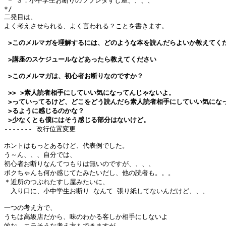
 * ３．小中学生お断りのツブレタすし屋、、、、

*/

二発目は、

 >このメルマガを理解するには、どのような本を読んだらよいか教えてくだ
 >講座のスケジュールなどあったら教えてください

 >このメルマガは、初心者お断りなのですか？

 >> >素人読者相手にしていい気になってんじゃないよ。

 >っていってるけど、どこをどう読んだら素人読者相手にしていい気になっ
 >るように感じるのかな？

 >少なくとも僕にはそう感じる部分はないけど。

------- 改行位置変更

ホントはもっとあるけど、代表例でした。

う～ん、、、自分では、

初心者お断りなんてつもりは無いのですが、、、、

ボクちゃんも何か感じてたみたいだし、他の読者も。。。

＊近所のつぶれたすし屋みたいに、

　入り口に、小中学生お断り なんて 張り紙してないんだけど、、、

一つの考え方で、

うちは高級店だから、味のわかる客しか相手にしないよ

的な、エラそうな考え方もできますが、
