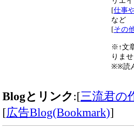
リエイ
[
仕事や
など
[
その他 
※↑文
りませ
※※読
Blogとリンク
:[
三流君の
[
広告Blog(Bookmark)
]