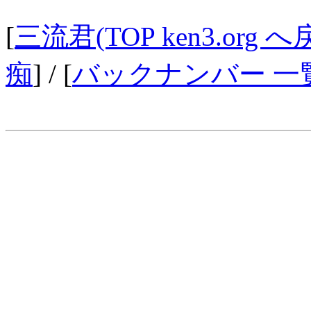
[
三流君(TOP ken3.org へ
痴
] / [
バックナンバー 一