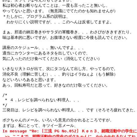
私は初心者お断りなんてことは、一度も言ったこと無いし、

やってないと思います。（無意識にでてたのかも知れませんが）

＊たしかに、プログラム系の説明は、

　わかりにくい説明ですが、、、このへんは反省してますよ。

まぁ、邪道の納豆巻きやサラダの軍艦巻き、、、わさびがききすぎたり、

味は基本的に悪いですが、お腹壊さない程度に今後も読んでください。

講座のスケジュール、、、無いんですよ、、、

適当にカウンターにあるネタを出していくので、

気に入ったのだけ食べてください（消化してください）

いきなり大トロが出て、次にタコなんて出し方、やってるので。

消化不良（理解に苦しむ）、、、釣りはイラねぇよ（もう解除）

などいろいろあると思います。

あっ、回転寿司だと思って、好きなのだけ取ってください。

/*

 * ４．レシピを調べられない料理人、、、

*/

三発目は、レシピを調べられない料理人、、、です（そろそろ疲れてきた、
ボクちゃんのメール、いろいろ意見の分かれるところですが、

まずは、私にとって、キツイ一言メール、
In message "Re: [三流 PG No.052] Ｋｅｎ３、就職活動中の学生
 >> ここまで、就職活動中の学生のボクちゃんに、からかわれるなんてね、