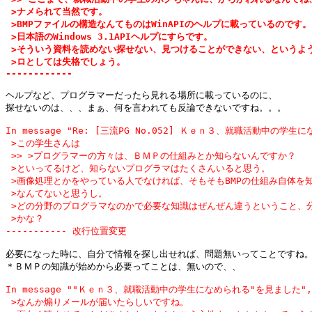
 >ナメられて当然です。

 >BMPファイルの構造なんてものはWinAPIのヘルプに載っているのです。

 >日本語のWindows 3.1APIヘルプにすらです。

 >そういう資料を読めない探せない、見つけることができない、というよう
 >ロとしては失格でしょう。

------------
ヘルプなど、プログラマーだったら見れる場所に載っているのに、

In message "Re: [三流PG No.052] Ｋｅｎ３、就職活動中の学生に
 >この学生さんは

 >> >プログラマーの方々は、ＢＭＰの仕組みとか知らないんですか？

 >といってるけど、知らないプログラマはたくさんいると思う。

 >画像処理とかをやっている人でなければ、そもそもBMPの仕組み自体を知
 >なんてないと思うし。

 >どの分野のプログラマなのかで必要な知識はぜんぜん違うということ、分
 >かな？

----------- 改行位置変更
必要になった時に、自分で情報を探し出せれば、問題無いってことですね。
In message ""Ｋｅｎ３、就職活動中の学生になめられる"を見ました",

 >なんか煽りメールが届いたらしいですね。
