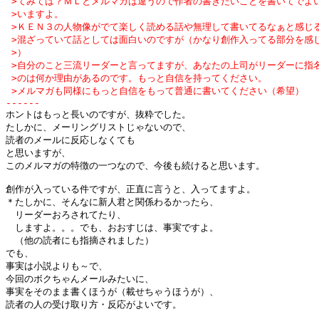
 >てみては？ＭＬとメルマガは違うので作者の書きたいことを書いてでよい
 >いますよ。

 >ＫＥＮ３の人物像がでて楽しく読める話や無理して書いてるなぁと感じる
 >混ざっていて話としては面白いのですが（かなり創作入ってる部分を感じ
 >）

 >自分のこと三流リーダーと言ってますが、あなたの上司がリーダーに指名
 >のは何か理由があるのです。もっと自信を持ってください。

 >メルマガも同様にもっと自信をもって普通に書いてください（希望）

------

ホントはもっと長いのですが、抜粋でした。

たしかに、メーリングリストじゃないので、

読者のメールに反応しなくても

と思いますが、

このメルマガの特徴の一つなので、今後も続けると思います。

創作が入っている件ですが、正直に言うと、入ってますよ。

＊たしかに、そんなに新人君と関係わるかったら、

　リーダーおろされてたり、

　しますよ。。。でも、おおすじは、事実ですよ。

　（他の読者にも指摘されました）

でも、

事実は小説よりも～で、

今回のボクちゃんメールみたいに、

事実をそのまま書くほうが（載せちゃうほうが）、

読者の人の受け取り方・反応がよいです。
