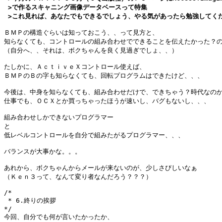
 >で作るスキャニング画像データベースって特集

ＢＭＰの構造ぐらいは知っておこう、、って見方と、

知らなくても、コントロールの組み合わせでできることを伝えたかった？の
（自分へ、、それは、ボクちゃんを良く見過ぎでしょ、、）

たしかに、ＡｃｔｉｖｅＸコントロール使えば、

ＢＭＰのＢの字も知らなくても、回転プログラムはできたけど、、、

今後は、中身を知らなくても、組み合わせだけで、できちゃう？時代なのか
仕事でも、ＯＣＸとか買っちゃったほうが速いし、バグもないし、、、

組み合わせしかできないプログラマー

と

低レベルコントロールを自分で組みたがるプログラマー、、、

バランスが大事かな。。。

あれから、ボクちゃんからメールが来ないのが、少しさびしいなぁ

（Ｋｅｎ３って、なんて変り者なんだろう？？？）

/*

 * 6.終りの挨拶

*/

今回、自分でも何が言いたかったか、
