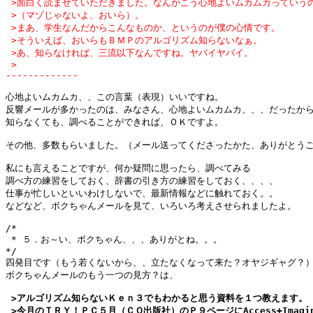
 >面白く読ませていただきました。なんかこう心地よいムカムカっていうの
 >（マゾじゃないよ、おいら）。

 >まあ、学生なんだからこんなものか、というのが僕の心情です。

 >そういえば、おいらもＢＭＰのアルゴリズム知らないなぁ。

 >あ、知らなければ、三流以下なんですね。ヤバイヤバイ。

 >

-------------
心地よいムカムカ、、この言葉（表現）いいですね。

反響メールが多かったのは、みなさん、心地よいムカムカ、、、だったから
知らなくても、調べることができれば、ＯＫですよ。

その他、多数もらいました。（メール送ってくださったかた、ありがとうご
私にも言えることですが、何か疑問に思ったら、調べてみる

調べ方の練習をしておく、辞書の引き方の練習をしておく、、、、

仕事が忙しいといいわけしないで、最新情報などに触れておく。。

などなど、ボクちゃんメールを見て、いろいろ考えさせられましたよ。

/*

 * ５．お～い、ボクちゃん、、、ありがとね。。。

*/

四発目です（もう若くないから、、立たなくなって来た？オヤジギャグ？）
 >アルゴリズム知らないＫｅｎ３でもわかると思う資料を１つ教えます。

 >今月のＴＲＹ！ＰＣ５月（ＣＱ出版社）のＰ９ページにAccess+Imagi