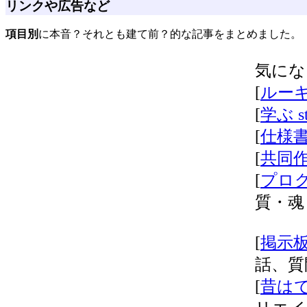
リンクや広告など
項目別
に本音？それとも建て前？的な記事をまとめました。
気にな
[
ルーキー
[
学ぶ st
[
仕様書 
[
共同作業
[
プログラ
質・魂
[
掲示板
話、質
[
昔はで