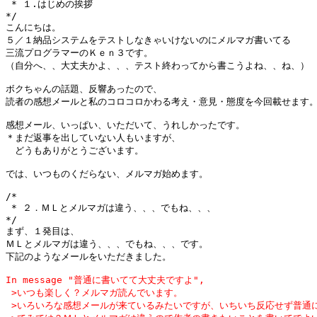
 * １.はじめの挨拶

*/

こんにちは。

５／１納品システムをテストしなきゃいけないのにメルマガ書いてる

三流プログラマーのＫｅｎ３です。

（自分へ、、大丈夫かよ、、、テスト終わってから書こうよね、、ね、）

ボクちゃんの話題、反響あったので、

読者の感想メールと私のコロコロかわる考え・意見・態度を今回載せます。
感想メール、いっぱい、いただいて、うれしかったです。

＊まだ返事を出していない人もいますが、

　どうもありがとうございます。

では、いつものくだらない、メルマガ始めます。

/*

 * ２．ＭＬとメルマガは違う、、、でもね、、、

*/

まず、１発目は、

ＭＬとメルマガは違う、、、でもね、、、です。

In message "普通に書いてて大丈夫ですよ",

 >いつも楽しく？メルマガ読んでいます。

 >いろいろな感想メールが来ているみたいですが、いちいち反応せず普通に