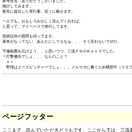
参考意見、ありがとうございました。

検討してみます。

客先に提出した実行案、近々に載せます。

一人でも、おもしろおかしく読んでくれれば、

と思って、マイペースで発行してます。

技術以外の質問も待ってます。

基本がなってない、あんたにしてもなぁ、、、そう言わないでぜひ。

守備範囲を広げよう、、と思いつつ、三流ＰＧのＫｅｎ３でした。

＊打撃優先でしょ、、、なんのこと？

　ｏｒ

ページフッター
ここまで、読んでいただきどうもです。ここから下は、三流