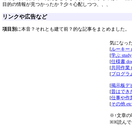
目的の情報が見つかったか？少々心配しつつ、、、
リンクや広告など
項目別
に本音？それとも建て前？的な記事をまとめました。
気になっ
[
ルーキー ro
[
学ぶ study
[
仕様書 do
[
共同作業 t
[
プログラムは
[
掲示板デビ
[
昔はできた 
[
仕事や作業
[
その他 etc
※↑文章
※※読ん