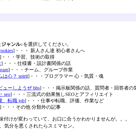
た
ジャンル
↓を選択してください。
okies
]・・・ 新人さん達 初心者さんへ
]・・・学習、技術の取得
c
]・・・仕様書・設計書関係の話
eam
]・・・チーム、グループ作業
心？ spirit
]・・・プログラマー 心・気質・魂
ューしようぜ bbs
]・・・掲示板関係の話、質問者・回答者の
seo
]・・・三流式の効果無しSEOとアフィリエイト
、転職 job
]・・・仕事や転職、評価、作業など
]・・・その他 分類外の記事
の味付けが変わっていて、お口に合うかわかりませんが。。。
で、気分を悪くされたらスミマセン。