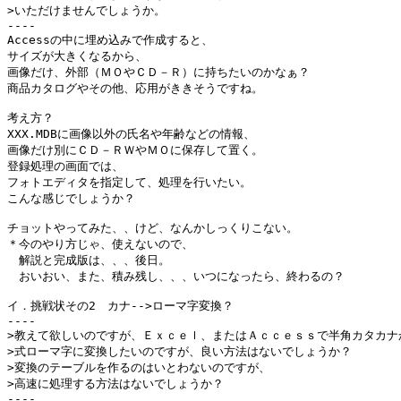
>いただけませんでしょうか。

----

Accessの中に埋め込みで作成すると、

サイズが大きくなるから、

画像だけ、外部（ＭＯやＣＤ－Ｒ）に持ちたいのかなぁ？

商品カタログやその他、応用がききそうですね。

考え方？

XXX.MDBに画像以外の氏名や年齢などの情報、

画像だけ別にＣＤ－ＲＷやＭＯに保存して置く。

登録処理の画面では、

フォトエディタを指定して、処理を行いたい。

こんな感じでしょうか？

チョットやってみた、、けど、なんかしっくりこない。

＊今のやり方じゃ、使えないので、

　解説と完成版は、、、後日。

　おいおい、また、積み残し、、、いつになったら、終わるの？

イ．挑戦状その2　カナ-->ローマ字変換？

----

>教えて欲しいのですが、Ｅｘｃｅｌ、またはＡｃｃｅｓｓで半角カタカナか
>式ローマ字に変換したいのですが、良い方法はないでしょうか？

>変換のテーブルを作るのはいとわないのですが、

>高速に処理する方法はないでしょうか？

----
