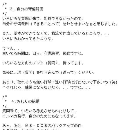
/*

 * ３．自分の守備範囲

*/

いろいろな質問が来て、即答できなかったので、

自分の守備範囲（できることって）意外とせまいなぁと感じました。

また、基本ができてなくて、我流で作成しているところや、、、

いろいろわかってきたような。

う～ん、、、

空いてる時間は、日々、守備練習、勉強ですね。

いろいろな方向のノック（質問）、待ってます。

気軽に、球（質問）を打ち込んで（送って）ください。

あまり、取れそうも無い打球・速い打球は打たないで下さいね（笑）

＊それじゃ、練習にならないだろ、、、ですね。。。

/*

 *　４.おわりの挨拶

*/

質問来て、いろいろ考えさせられたりして、

メルマガ発行、自分のためにもなってます。

あっ、あと、ＭＳ－ＤＯＳのバックアップの件
