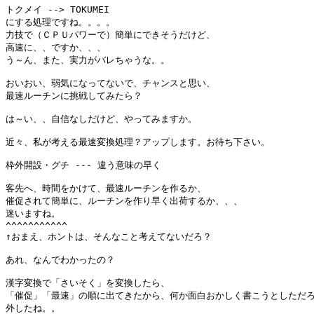
トクメイ --> TOKUMEI

にする処理ですね。。。。

力技で（ＣＰＵパワーで）簡単にできそうだけど、

高速に、、ですか、、、

う～ん、また、実力がバレちゃうな。。

おいおい、弱気になってないで、チャンスと思い、

最速ルーチンに挑戦してみたら？

は～い、、自信なしだけど、やってみますか。

近々、私が考える最速変換処理？アップします。お待ち下さい。

枠外開設・グチ --- 違う意味の早く

客先へ、時間をかけて、最速ルーチンを作るか、

催促されて簡単に、ルーチンを作り早く出荷するか、、、

迷いますね。

^^^^^^^^^^^

↑おまえ、ホントは、そんなこと考えてないだろ？

あれ、なんでわかったの？

漢字変換で「さいそく」を変換したら、

「催促」「最速」の順に出てきたから、何か面白おかしく書こうとしただろ
外したね。。
