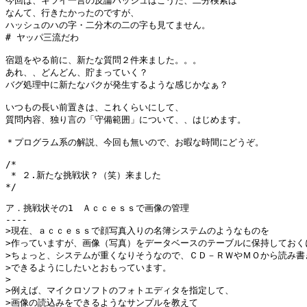
今回は、キツイ一言の反論ハッシュはこうだ、二分検索は

なんて、行きたかったのですが、

ハッシュのハの字・二分木の二の字も見てません。

# ヤッパ三流だわ

宿題をやる前に、新たな質問２件来ました。。。

あれ、、どんどん、貯まっていく？

バグ処理中に新たなバクが発生するような感じかなぁ？

いつもの長い前置きは、これくらいにして、

質問内容、独り言の「守備範囲」について、、はじめます。

＊プログラム系の解説、今回も無いので、お暇な時間にどうぞ。　

/*

 * ２.新たな挑戦状？（笑）来ました

*/

ア．挑戦状その1　Ａｃｃｅｓｓで画像の管理

----

>現在、ａｃｃｅｓｓで顔写真入りの名簿システムのようなものを

>作っていますが、画像（写真）をデータベースのテーブルに保持しておくに
>ちょっと、システムが重くなりそうなので、ＣＤ－ＲＷやＭＯから読み書き
>できるようにしたいとおもっています。

>

>例えば、マイクロソフトのフォトエディタを指定して、

>画像の読込みをできるようなサンプルを教えて
